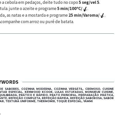
te a cebola em pedaços, deite tudo no copo
5 seg/vel 5
.
tula. junte o azeite e programe
5 min/100ºC/
.
ada, as natas e a mostarda e programe
25 min/Varoma/
.
. Acompanhe com arroz ou puré de batata.
YWORDS
E SABORES, COZINHA MODERNA, COZINHA VERSÁTIL, CREMOSO, CUISINE
JANTAR ESPECIAL, KENWOOD KCOOK, LULAS ESTUFADAS, MONSIEUR CUISINE,
QUILIBRADA, PRÁTICO E RÁPIDO, PRATO PRINCIPAL, PREPARAÇÃO PRÁTICA,
TANTE, REFEIÇÃO COMPLETA, REFEIÇÃO RÁPIDA, REFEIÇÃO SABOROSA, SABOR
AR, TEXTURA UNIFORME, THERMOMIX, TOQUE ESPECIAL, YÄMMI
®