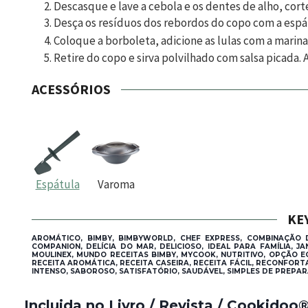
Descasque e lave a cebola e os dentes de alho, cor
Desça os resíduos dos rebordos do copo com a espá
Coloque a borboleta, adicione as lulas com a marin
Retire do copo e sirva polvilhado com salsa picada
ACESSÓRIOS
Espátula
Varoma
KE
AROMÁTICO, BIMBY, BIMBYWORLD, CHEF EXPRESS, COMBINAÇÃO D
COMPANION, DELÍCIA DO MAR, DELICIOSO, IDEAL PARA FAMÍLIA, 
MOULINEX, MUNDO RECEITAS BIMBY, MYCOOK, NUTRITIVO, OPÇÃO E
RECEITA AROMÁTICA, RECEITA CASEIRA, RECEITA FÁCIL, RECONFOR
INTENSO, SABOROSO, SATISFATÓRIO, SAUDÁVEL, SIMPLES DE PREPAR
Incluida no Livro / Revista / Cookidoo