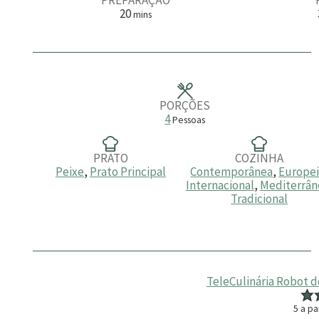
m
20
mins
i
n
u
t
o
s
PORÇÕES
4
Pessoas
PRATO
COZINHA
Peixe
,
Prato Principal
Contemporânea
,
Europe
Internacional
,
Mediterrân
Tradicional
TeleCulinária Robot d
5
a pa