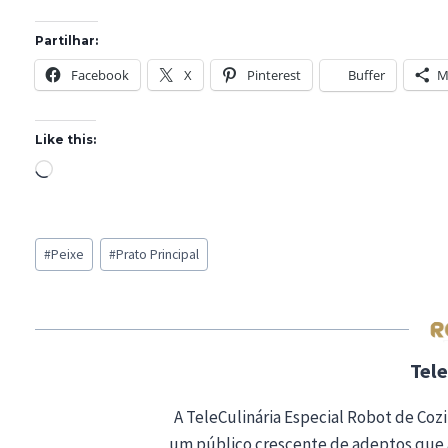
Partilhar:
Facebook
X
Pinterest
Buffer
M
Like this:
L
o
a
Post
d
#
Peixe
#
Prato Principal
Tags:
i
n
g
…
Tele
A TeleCulinária Especial Robot de Cozi
um público crescente de adeptos que 