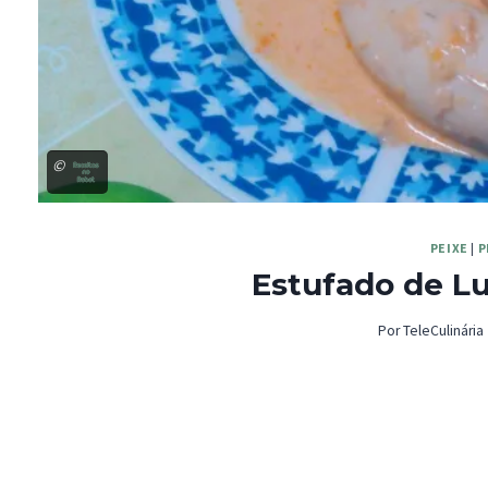
©
PEIXE
|
P
Estufado de L
Por
TeleCulinária