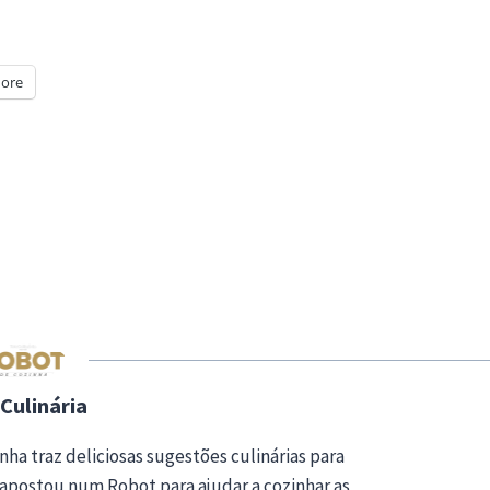
ore
Culinária
nha traz deliciosas sugestões culinárias para
apostou num Robot para ajudar a cozinhar as