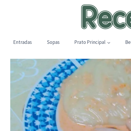
Skip
to
content
Entradas
Sopas
Prato Principal
Be