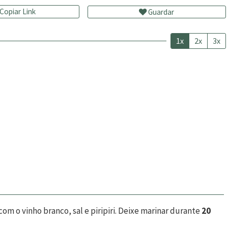
Copiar Link
Guardar
1x
2x
3x
com o vinho branco, sal e piripiri. Deixe marinar durante
20