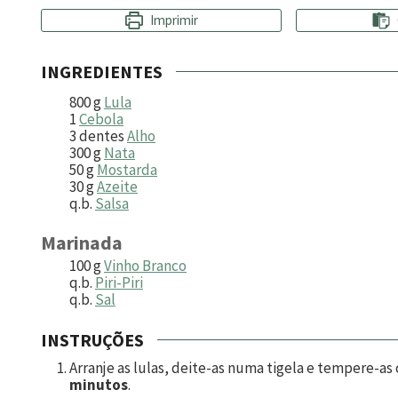
Imprimir
INGREDIENTES
800
g
Lula
1
Cebola
3
dentes
Alho
300
g
Nata
50
g
Mostarda
30
g
Azeite
q.b.
Salsa
Marinada
100
g
Vinho Branco
q.b.
Piri-Piri
q.b.
Sal
INSTRUÇÕES
Arranje as lulas, deite-as numa tigela e tempere-as 
minutos
.