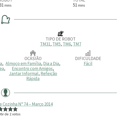
m
m
31
51
mins
mins
i
i
n
n
u
u
t
t
o
o
s
s
TIPO DE ROBOT
TM31
,
TM5
,
TM6
,
TM7
OCASIÃO
DIFICULDADE
ia
,
Almoço em Família
,
Dia a Dia
,
Fácil
ea
,
Encontro com Amigos
,
Jantar Informal
,
Refeição
Rápida
e Cozinha Nº 74 – Março 2014
rtir de
2
votos