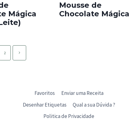
de
Mousse de
te Mágica
Chocolate Mágica
Leite)
Página
2
seguinte
Favoritos
Enviar uma Receita
Desenhar Etiquetas
Qual a sua Dúvida ?
Politica de Privacidade