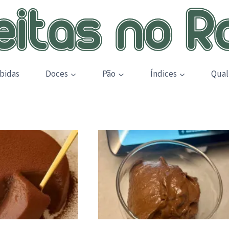
bidas
Doces
Pão
Índices
Qual