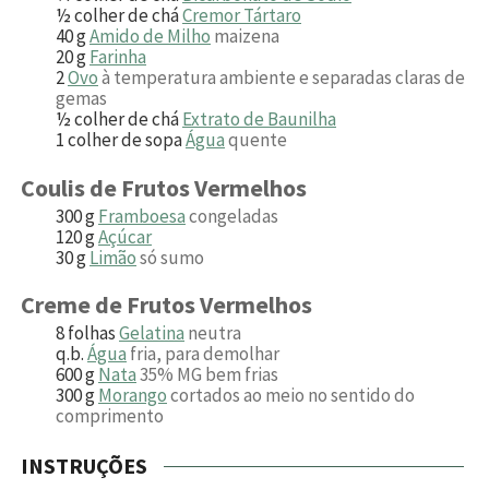
½
colher de chá
Cremor Tártaro
40
g
Amido de Milho
maizena
20
g
Farinha
2
Ovo
à temperatura ambiente e separadas claras de
gemas
½
colher de chá
Extrato de Baunilha
1
colher de sopa
Água
quente
Coulis de Frutos Vermelhos
300
g
Framboesa
congeladas
120
g
Açúcar
30
g
Limão
só sumo
Creme de Frutos Vermelhos
8
folhas
Gelatina
neutra
q.b.
Água
fria, para demolhar
600
g
Nata
35% MG bem frias
300
g
Morango
cortados ao meio no sentido do
comprimento
INSTRUÇÕES