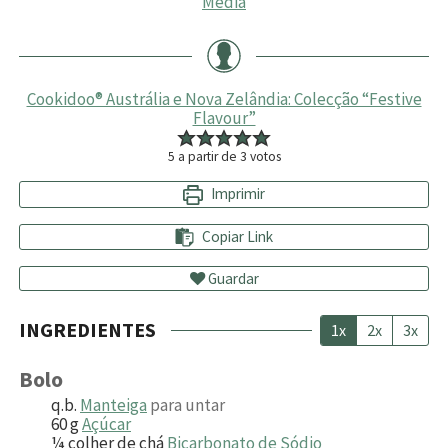
Média
Cookidoo® Austrália e Nova Zelândia: Colecção “Festive
Flavour”
5
a partir de
3
votos
Imprimir
Copiar Link
Guardar
INGREDIENTES
1x
2x
3x
Bolo
q.b.
Manteiga
para untar
60
g
Açúcar
¼
colher de chá
Bicarbonato de Sódio