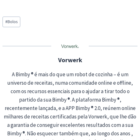
o
a
Post
d
#
Bolos
Tags:
i
n
g
…
Vorwerk
A Bimby ® é mais do que um robot de cozinha – é um
universo de receitas, numa comunidade online e offline,
com os recursos essenciais para o ajudar a tirar todo o
partido da sua Bimby ®. A plataforma Bimby ®,
recentemente lançada, e a APP Bimby ® 2.0, reúnem online
milhares de receitas certificadas pela Vorwerk, que lhe dão
a garantia de conseguir excelentes resultados com a sua
Bimby ®. Não esquecer também que, ao longo dos anos ,