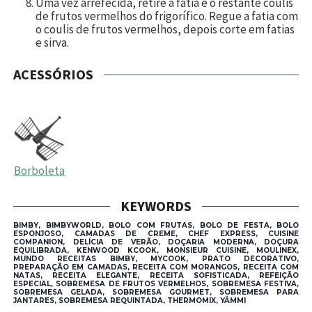
Uma vez arrefecida, retire a fatia e o restante coulis
de frutos vermelhos do frigorífico. Regue a fatia com
o coulis de frutos vermelhos, depois corte em fatias
e sirva.
ACESSÓRIOS
Borboleta
KEYWORDS
BIMBY, BIMBYWORLD, BOLO COM FRUTAS, BOLO DE FESTA, BOLO
ESPONJOSO, CAMADAS DE CREME, CHEF EXPRESS, CUISINE
COMPANION, DELÍCIA DE VERÃO, DOÇARIA MODERNA, DOÇURA
EQUILIBRADA, KENWOOD KCOOK, MONSIEUR CUISINE, MOULINEX,
MUNDO RECEITAS BIMBY, MYCOOK, PRATO DECORATIVO,
PREPARAÇÃO EM CAMADAS, RECEITA COM MORANGOS, RECEITA COM
NATAS, RECEITA ELEGANTE, RECEITA SOFISTICADA, REFEIÇÃO
ESPECIAL, SOBREMESA DE FRUTOS VERMELHOS, SOBREMESA FESTIVA,
SOBREMESA GELADA, SOBREMESA GOURMET, SOBREMESA PARA
JANTARES, SOBREMESA REQUINTADA, THERMOMIX, YÄMMI