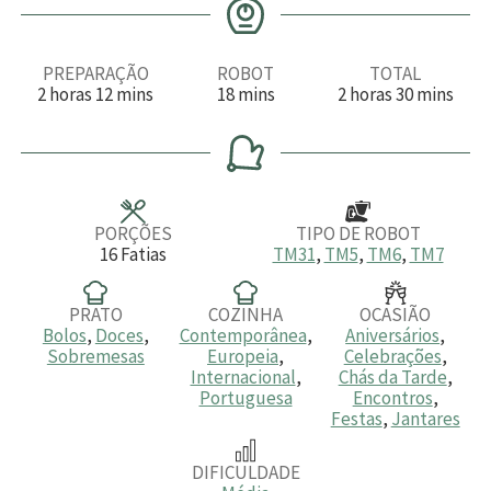
PREPARAÇÃO
ROBOT
TOTAL
h
m
m
h
m
2
horas
12
mins
18
mins
2
horas
30
mins
o
i
i
o
i
r
n
n
r
n
a
u
u
a
u
s
t
t
s
t
o
o
o
s
s
s
PORÇÕES
TIPO DE ROBOT
16
Fatias
TM31
,
TM5
,
TM6
,
TM7
PRATO
COZINHA
OCASIÃO
Bolos
,
Doces
,
Contemporânea
,
Aniversários
,
Sobremesas
Europeia
,
Celebrações
,
Internacional
,
Chás da Tarde
,
Portuguesa
Encontros
,
Festas
,
Jantares
DIFICULDADE