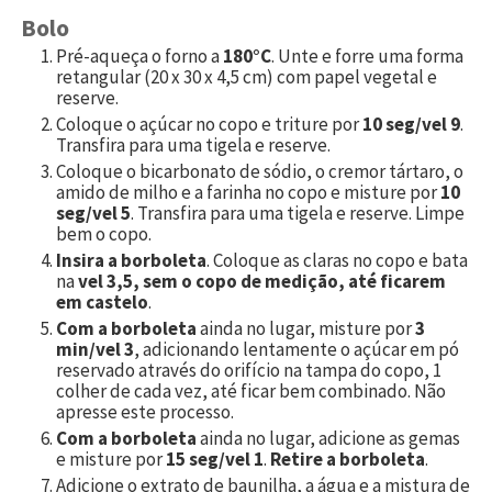
Bolo
Pré-aqueça o forno a
180°C
. Unte e forre uma forma
retangular (20 x 30 x 4,5 cm) com papel vegetal e
reserve.
Coloque o açúcar no copo e triture por
10 seg/vel 9
.
Transfira para uma tigela e reserve.
Coloque o bicarbonato de sódio, o cremor tártaro, o
amido de milho e a farinha no copo e misture por
10
seg/vel 5
. Transfira para uma tigela e reserve. Limpe
bem o copo.
Insira a borboleta
. Coloque as claras no copo e bata
na
vel 3,5, sem o copo de medição, até ficarem
em castelo
.
Com a borboleta
ainda no lugar, misture por
3
min/vel 3
, adicionando lentamente o açúcar em pó
reservado através do orifício na tampa do copo, 1
colher de cada vez, até ficar bem combinado. Não
apresse este processo.
Com a borboleta
ainda no lugar, adicione as gemas
e misture por
15 seg/vel 1
.
Retire a borboleta
.
Adicione o extrato de baunilha, a água e a mistura de