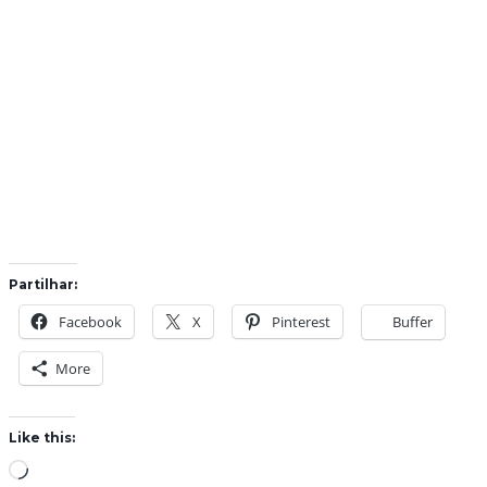
Partilhar:
Facebook
X
Pinterest
Buffer
More
Like this:
L