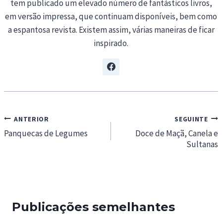
tem publicado um elevado número de fantásticos livros,
em versão impressa, que continuam disponíveis, bem como
a espantosa revista. Existem assim, várias maneiras de ficar
inspirado.
Navegação
ANTERIOR
SEGUINTE
de
Panquecas de Legumes
Doce de Maçã, Canela e
Sultanas
artigos
Publicações semelhantes