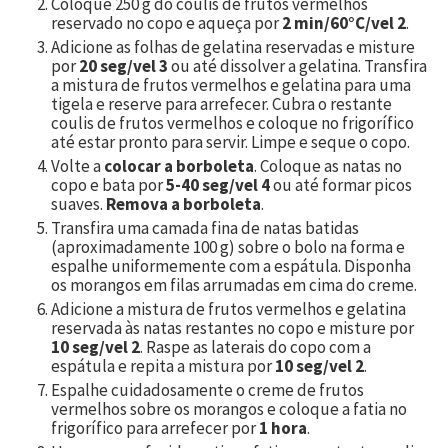
Coloque
250
g do coulis de frutos vermelhos
reservado no copo e aqueça por
2 min/60°C/vel 2
.
Adicione as folhas de gelatina reservadas e misture
por
20 seg/vel 3
ou até dissolver a gelatina. Transfira
a mistura de frutos vermelhos e gelatina para uma
tigela e reserve para arrefecer. Cubra o restante
coulis de frutos vermelhos e coloque no frigorífico
até estar pronto para servir. Limpe e seque o copo.
Volte a
colocar a borboleta
. Coloque as natas no
copo e bata por
5-40 seg/vel 4
ou até formar picos
suaves.
Remova a borboleta
.
Transfira uma camada fina de natas batidas
(aproximadamente 100 g) sobre o bolo na forma e
espalhe uniformemente com a espátula. Disponha
os morangos em filas arrumadas em cima do creme.
Adicione a mistura de frutos vermelhos e gelatina
reservada às natas restantes no copo e misture por
10 seg/vel 2
. Raspe as laterais do copo com a
espátula e repita a mistura por
10 seg/vel 2
.
Espalhe cuidadosamente o creme de frutos
vermelhos sobre os morangos e coloque a fatia no
frigorífico para arrefecer por
1 hora
.