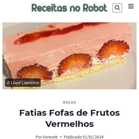
Skip
to
content
© Lloyd Lawrence
BOLOS
Fatias Fofas de Frutos
Vermelhos
Por
Vorwerk
Publicado
01/01/2024