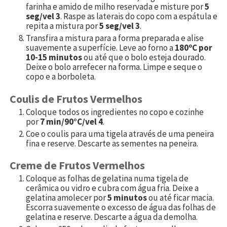
farinha e amido de milho reservada e misture por
5
seg/vel 3
. Raspe as laterais do copo com a espátula e
repita a mistura por
5 seg/vel 3
.
Transfira a mistura para a forma preparada e alise
suavemente a superfície. Leve ao forno a
180ºC por
10-15 minutos
ou até que o bolo esteja dourado.
Deixe o bolo arrefecer na forma. Limpe e seque o
copo e a borboleta.
Coulis de Frutos Vermelhos
Coloque todos os ingredientes no copo e cozinhe
por
7 min/90°C/vel 4
.
Coe o coulis para uma tigela através de uma peneira
fina e reserve. Descarte as sementes na peneira.
Creme de Frutos Vermelhos
Coloque as folhas de gelatina numa tigela de
cerâmica ou vidro e cubra com água fria. Deixe a
gelatina amolecer por
5 minutos
ou até ficar macia.
Escorra suavemente o excesso de água das folhas de
gelatina e reserve. Descarte a água da demolha.