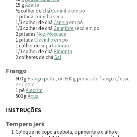
15
g
Azeite
½
colher de chá
Cominho
em pó
1
pitada
Tomilho
seco
1/3
colher de chá
Canela
em pó
1/3
colher de chá
Gengibre
seco em pó
2
pitadas
Noz-Moscada
1
pitada
Cravinho
em pó
1
colher de sopa
Colorau
1/3
colher de chá
Pimenta
2
colheres de chá
Sal
Frango
600
g
Frango
peito, ou 600 g pernas de frango c/ osso
e c/ pele
1
pé
Alecrim
500
g
Água
INSTRUÇÕES
Tempero jerk
Coloque no copo a cebola, a pimenta e o alho e