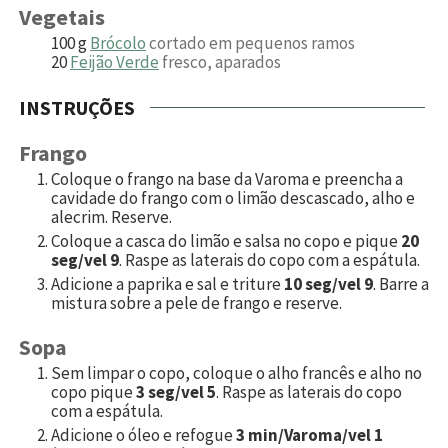
Vegetais
100
g
Brócolo
cortado em pequenos ramos
20
Feijão Verde
fresco, aparados
INSTRUÇÕES
Frango
Coloque o frango na base da Varoma e preencha a
cavidade do frango com o limão descascado, alho e
alecrim. Reserve.
Coloque a casca do limão e salsa no copo e pique
20
seg/vel 9
. Raspe as laterais do copo com a espátula.
Adicione a paprika e sal e triture
10 seg/vel 9
. Barre a
mistura sobre a pele de frango e reserve.
Sopa
Sem limpar o copo, coloque o alho francês e alho no
copo pique
3 seg/vel 5
. Raspe as laterais do copo
com a espátula.
Adicione o óleo e refogue
3 min/Varoma/vel 1