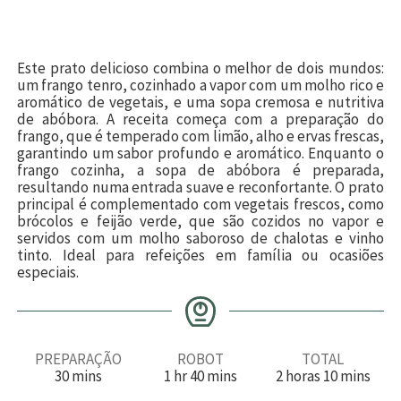
Este prato delicioso combina o melhor de dois mundos:
um frango tenro, cozinhado a vapor com um molho rico e
aromático de vegetais, e uma sopa cremosa e nutritiva
de abóbora. A receita começa com a preparação do
frango, que é temperado com limão, alho e ervas frescas,
garantindo um sabor profundo e aromático. Enquanto o
frango cozinha, a sopa de abóbora é preparada,
resultando numa entrada suave e reconfortante. O prato
principal é complementado com vegetais frescos, como
brócolos e feijão verde, que são cozidos no vapor e
servidos com um molho saboroso de chalotas e vinho
tinto. Ideal para refeições em família ou ocasiões
especiais.
PREPARAÇÃO
ROBOT
TOTAL
m
h
m
h
m
30
mins
1
hr
40
mins
2
horas
10
mins
i
o
i
o
i