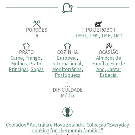
n
r
n
r
n
u
a
u
a
u
t
t
s
t
o
o
o
s
s
s
PORÇÕES
TIPO DE ROBOT
6
TM31
,
TM5
,
TM6
,
TM7
PRATO
COZINHA
OCASIÃO
Carne
,
Frango
,
Europeia
,
Almoços de
Molhos
,
Prato
Internacional
,
Família
,
Fim de
Principal
,
Sopas
Mediterrânea
,
Ano
,
Jantar
Portuguesa
Especial
DIFICULDADE
Média
Cookidoo® Austrália e Nova Zelândia: Colecção “Everyday
cooking for Thermomix families”