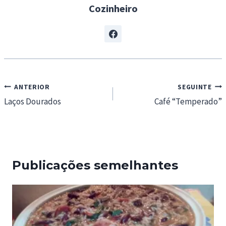
Cozinheiro
Navegação
ANTERIOR
SEGUINTE
de
Laços Dourados
Café “Temperado”
artigos
Publicações semelhantes