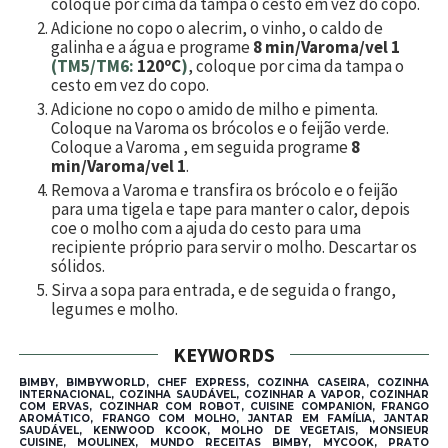
coloque por cima da tampa o cesto em vez do copo.
Adicione no copo o alecrim, o vinho, o caldo de
galinha e a água e programe
8 min/Varoma/vel 1
(TM5/TM6:
120ºC
)
, coloque por cima da tampa o
cesto em vez do copo.
Adicione no copo o amido de milho e pimenta.
Coloque na Varoma os brócolos e o feijão verde.
Coloque a Varoma , em seguida programe
8
min/Varoma/vel 1
.
Remova a Varoma e transfira os brócolo e o feijão
para uma tigela e tape para manter o calor, depois
coe o molho com a ajuda do cesto para uma
recipiente próprio para servir o molho. Descartar os
sólidos.
Sirva a sopa para entrada, e de seguida o frango,
legumes e molho.
KEYWORDS
BIMBY, BIMBYWORLD, CHEF EXPRESS, COZINHA CASEIRA, COZINHA
INTERNACIONAL, COZINHA SAUDÁVEL, COZINHAR A VAPOR, COZINHAR
COM ERVAS, COZINHAR COM ROBOT, CUISINE COMPANION, FRANGO
AROMÁTICO, FRANGO COM MOLHO, JANTAR EM FAMÍLIA, JANTAR
SAUDÁVEL, KENWOOD KCOOK, MOLHO DE VEGETAIS, MONSIEUR
CUISINE, MOULINEX, MUNDO RECEITAS BIMBY, MYCOOK, PRATO