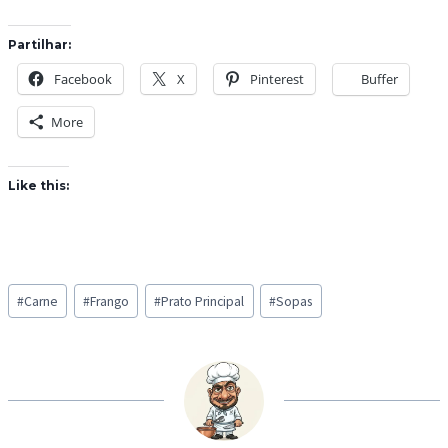
Partilhar:
Facebook
X
Pinterest
Buffer
More
Like this:
Post
#
Carne
#
Frango
#
Prato Principal
#
Sopas
Tags: