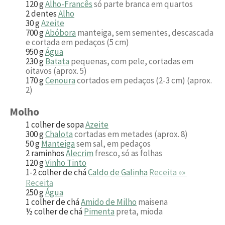
120
g
Alho-Francês
só parte branca em quartos
2
dentes
Alho
30
g
Azeite
700
g
Abóbora
manteiga, sem sementes, descascada
e cortada em pedaços (5 cm)
950
g
Água
230
g
Batata
pequenas, com pele, cortadas em
oitavos (aprox. 5)
170
g
Cenoura
cortados em pedaços (2-3 cm) (aprox.
2)
Molho
1
colher de sopa
Azeite
300
g
Chalota
cortadas em metades (aprox. 8)
50
g
Manteiga
sem sal, em pedaços
2
raminhos
Alecrim
fresco, só as folhas
120
g
Vinho Tinto
1-2
colher de chá
Caldo de Galinha
Receita »»
Receita
250
g
Água
1
colher de chá
Amido de Milho
maisena
½
colher de chá
Pimenta
preta, mioda