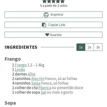
5
a partir de
2
votos
Imprimir
Copiar Link
Guardar
INGREDIENTES
1x
2x
3x
Frango
1
Frango
1.2 – 1.4kg
1
Limão
2
dentes
Alho
2
raminhos
Alecrim
fresco, só as folhas
4
raminhos
Salsa
fresca, só folhas
1
colher de chá
Páprica
ou pimentão doce
1
colher de sopa
Sal
ou mais a gosto
Sopa