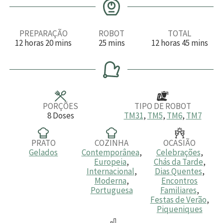
PREPARAÇÃO
ROBOT
TOTAL
h
m
m
h
m
12
horas
20
mins
25
mins
12
horas
45
mins
o
i
i
o
i
r
n
n
r
n
a
u
u
a
u
s
t
t
s
t
o
o
o
s
s
s
PORÇÕES
TIPO DE ROBOT
8
Doses
TM31
,
TM5
,
TM6
,
TM7
PRATO
COZINHA
OCASIÃO
Gelados
Contemporânea
,
Celebrações
,
Europeia
,
Chás da Tarde
,
Internacional
,
Dias Quentes
,
Moderna
,
Encontros
Portuguesa
Familiares
,
Festas de Verão
,
Piqueniques