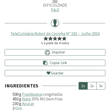
DIFICULDADE
Fácil
TeleCulinária Robot de Cozinha Nº 102 – Julho 2016
5
a partir de
4
votos
Imprimir
Copiar Link
Guardar
INGREDIENTES
1x
2x
3x
500
g
Framboesa
congeladas
450
g
Nata
35% MG bem frias
230
g
Açucar
3
Ovo