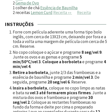
2
Gema de Ovo
1
colher de chá
Essência de Baunilha
2
receitas
Lemon Curd
Receita »»
Receita
INSTRUÇÕES
Forre com película aderente uma forma tipo bolo
inglês, com cerca de 13X23 cm, deixando por fora e a
toda a volta uma margem de película com cerca de 5
cm. Reserve.
No copo coloque o açúcar e programe
8 seg/vel 9
.
Junte os ovos e as gemas e programe
5
min/50ºC/vel 3
.
Coloque a borboleta
e programe
4
min/vel 4
.
Retire a borboleta
, junte 2/3 das framboesas e a
essência de baunilha e programe
2 min/vel 3
. De
seguida, programe
20 seg/vel 6
. Reserve.
Insira a borboleta
, coloque no copo limpo as natas
e bata na
vel 3 até formarem picos firmes
. Junte a
mistura dos ovos e framboesa e programe
30
seg/vel 2
. Coloque as restantes framboesas no
fundo da forma e deite por cima o preparado
anterior. Leve ao congelador durante cerca de
12