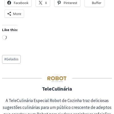
Facebook
X
Pinterest
Buffer
More
Like this:
L
o
a
Post
d
#
Gelados
Tags:
i
n
g
…
TeleCulinária
A TeleCulinária Especial Robot de Cozinha traz deliciosas
sugestões culinárias para um público crescente de adeptos