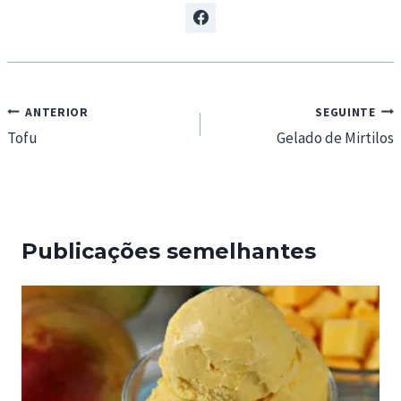
Navegação
ANTERIOR
SEGUINTE
de
Tofu
Gelado de Mirtilos
artigos
Publicações semelhantes