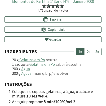
Momentos de Partilha 1ªSérie Nº6 – Janeiro 2009
4.75
a partir de
4
votos
Imprimir
Copiar Link
Guardar
INGREDIENTES
1x
2x
3x
20
g
Gelatina em Pó
neutra
1
saqueta
Gelatina em Pó
sabor à escolha
200
g
Água
300
g
Açucar
mais q.b. p/ envolver
INSTRUÇÕES
Coloque no copo as gelatinas, a água, o açúcar e
misture
10 seg/vel 4
.
A seguir programe
5 min/100°C/vel 2
.