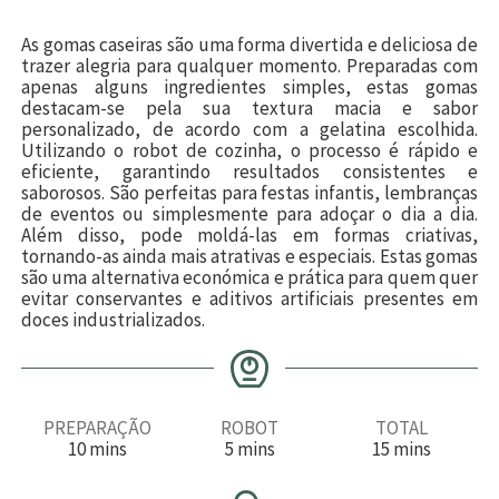
As gomas caseiras são uma forma divertida e deliciosa de
trazer alegria para qualquer momento. Preparadas com
apenas alguns ingredientes simples, estas gomas
destacam-se pela sua textura macia e sabor
personalizado, de acordo com a gelatina escolhida.
Utilizando o robot de cozinha, o processo é rápido e
eficiente, garantindo resultados consistentes e
saborosos. São perfeitas para festas infantis, lembranças
de eventos ou simplesmente para adoçar o dia a dia.
Além disso, pode moldá-las em formas criativas,
tornando-as ainda mais atrativas e especiais. Estas gomas
são uma alternativa económica e prática para quem quer
evitar conservantes e aditivos artificiais presentes em
doces industrializados.
PREPARAÇÃO
ROBOT
TOTAL
m
m
m
10
mins
5
mins
15
mins
i
i
i
n
n
n