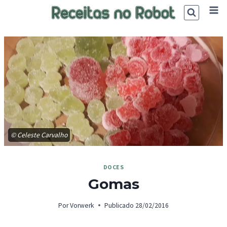
Skip
to
content
© Celeste Carvalho
DOCES
Gomas
Por
Vorwerk
Publicado
28/02/2016