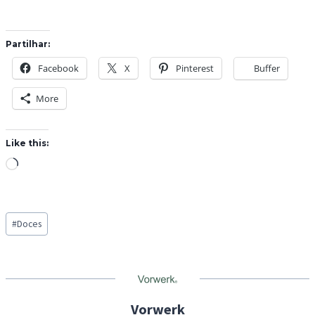
Partilhar:
Facebook
X
Pinterest
Buffer
More
Like this:
L
o
a
Post
d
#
Doces
Tags:
i
n
g
…
Vorwerk