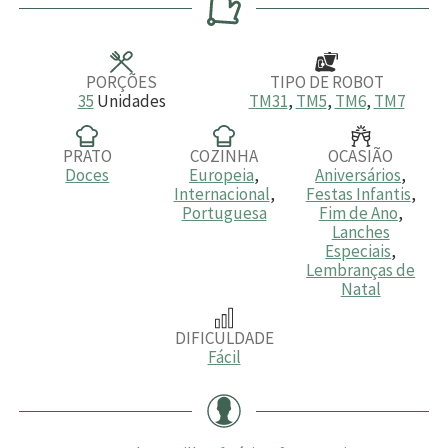
u
u
u
t
t
t
o
o
o
s
s
s
PORÇÕES
TIPO DE ROBOT
35
Unidades
TM31
,
TM5
,
TM6
,
TM7
PRATO
COZINHA
OCASIÃO
Doces
Europeia
,
Aniversários
,
Internacional
,
Festas Infantis
,
Portuguesa
Fim de Ano
,
Lanches
Especiais
,
Lembranças de
Natal
DIFICULDADE
Fácil