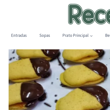
Skip
to
content
Entradas
Sopas
Prato Principal
Be