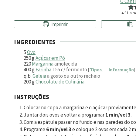
O Cant
4.91
a pa
Imprimir
INGREDIENTES
5
Ovo
250
g
Açúcar em Pó
220
Margarina
amolecida
400
g
Farinha
T55 c/ fermento
[
Tipos
Informação
]
q.b.
Geleia
a gosto ou outro recheio
200
g
Chocolate de Culinária
INSTRUÇÕES
Colocar no copo a margarina e o açúcar previament
Juntar dois ovos e voltar a programar
1 min/vel 3
.
Com a espátula passar no fundo e nas paredes do co
Programe
6 min/vel 3
e coloque 2 ovos em cada 2 m