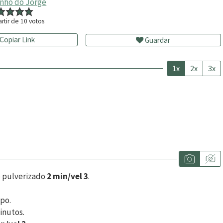
inho do Jorge
rtir de
10
votos
Copiar Link
Guardar
1x
2x
3x
e pulverizado
2 min/vel 3
.
po.
inutos.