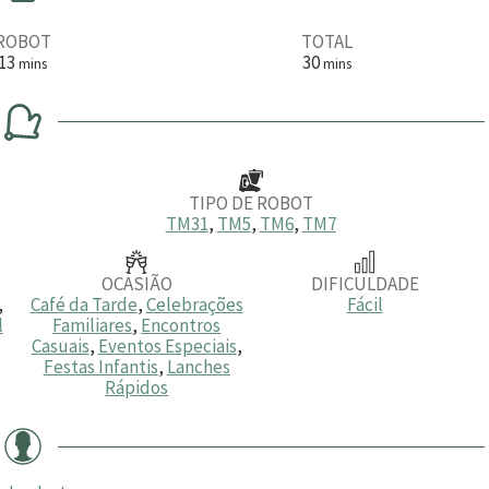
ROBOT
TOTAL
m
m
13
30
mins
mins
i
i
n
n
u
u
t
t
o
o
s
s
TIPO DE ROBOT
TM31
,
TM5
,
TM6
,
TM7
OCASIÃO
DIFICULDADE
,
Café da Tarde
,
Celebrações
Fácil
l
Familiares
,
Encontros
Casuais
,
Eventos Especiais
,
Festas Infantis
,
Lanches
Rápidos