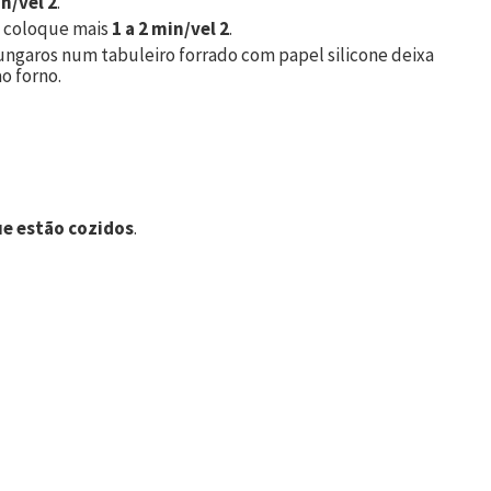
n/vel 2
.
a coloque mais
1 a 2 min/vel 2
.
hungaros num tabuleiro forrado com papel silicone deixa
o forno.
ue estão cozidos
.