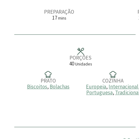
PREPARAÇÃO
m
17
mins
i
n
u
t
o
s
PORÇÕES
40
Unidades
PRATO
COZINHA
Biscoitos
,
Bolachas
Europeia
,
Internacional
Portuguesa
,
Tradiciona