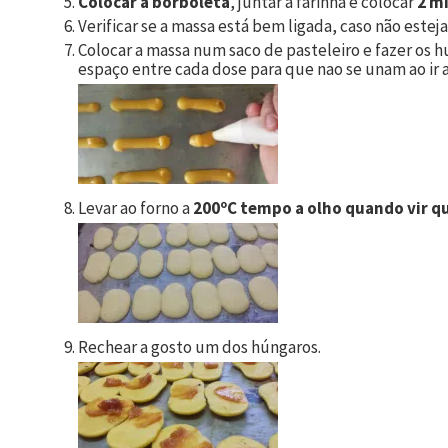
Colocar a borboleta
, juntar a farinha e colocar
2 mi
Verificar se a massa está bem ligada, caso não estej
Colocar a massa num saco de pasteleiro e fazer os 
espaço entre cada dose para que nao se unam ao ir a
Levar ao forno a
200ºC tempo a olho quando vir q
Rechear a gosto um dos húngaros.