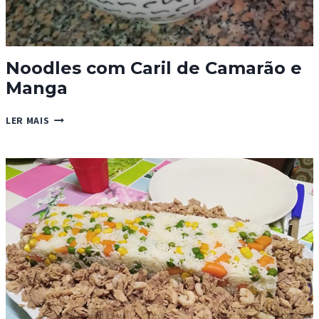
Noodles com Caril de Camarão e
Manga
NOODLES
LER MAIS
COM
CARIL
DE
CAMARÃO
E
MANGA