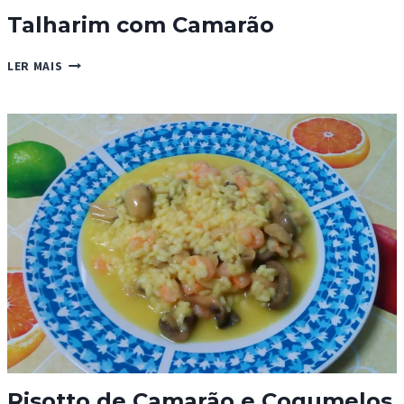
Talharim com Camarão
TALHARIM
LER MAIS
COM
CAMARÃO
Risotto de Camarão e Cogumelos