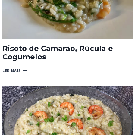
Risoto de Camarão, Rúcula e
Cogumelos
RISOTO
LER MAIS
DE
CAMARÃO,
RÚCULA
E
COGUMELOS