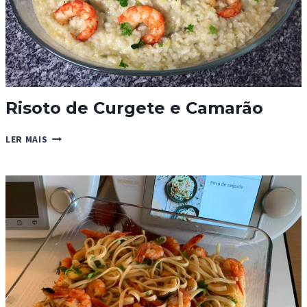
Risoto de Curgete e Camarão
RISOTO
LER MAIS
DE
CURGETE
E
CAMARÃO