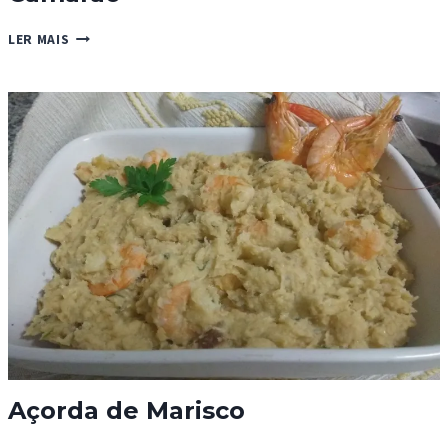
FEIJOADA
LER MAIS
DE
TIRAS
DE
POTA
E
CAMARÃO
Açorda de Marisco