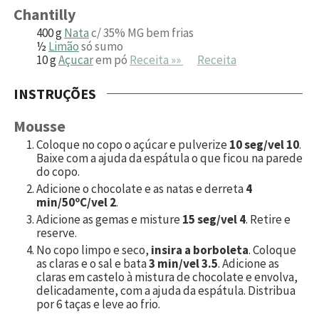
Chantilly
400
g
Nata
c/ 35% MG bem frias
½
Limão
só sumo
10
g
Açucar
em pó
Receita »»
Receita
INSTRUÇÕES
Mousse
Coloque no copo o açúcar e pulverize
10 seg/vel 10
.
Baixe com a ajuda da espátula o que ficou na parede
do copo.
Adicione o chocolate e as natas e derreta
4
min/50ºC/vel 2
.
Adicione as gemas e misture
15 seg/vel 4
. Retire e
reserve.
No copo limpo e seco,
insira a borboleta
. Coloque
as claras e o sal e bata
3 min/vel 3.5
. Adicione as
claras em castelo à mistura de chocolate e envolva,
delicadamente, com a ajuda da espátula. Distribua
por 6 taças e leve ao frio.