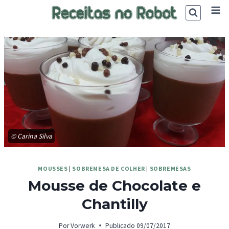
Skip
to
content
© Carina Silva
MOUSSES
|
SOBREMESA DE COLHER
|
SOBREMESAS
Mousse de Chocolate e
Chantilly
Por
Vorwerk
Publicado
09/07/2017