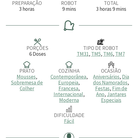
PREPARAÇÃO
ROBOT
TOTAL
h
m
h
m
3
horas
9
mins
3
horas
9
mins
o
i
o
i
r
n
r
n
a
u
a
u
s
t
s
t
o
o
s
s
PORÇÕES
TIPO DE ROBOT
6
Doses
TM31
,
TM5
,
TM6
,
TM7
PRATO
COZINHA
OCASIÃO
Mousses
,
Contemporânea
,
Aniversários
,
Dia
Sobremesa de
Europeia
,
dos Namorados
,
Colher
Francesa
,
Festas
,
Fim de
Internacional
,
Ano
,
Jantares
Moderna
Especiais
DIFICULDADE
Fácil