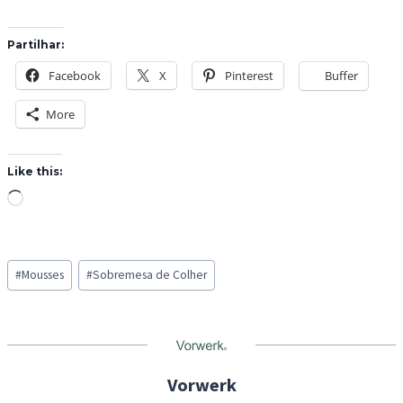
Partilhar:
Facebook
X
Pinterest
Buffer
More
Like this:
L
o
a
Post
d
#
Mousses
#
Sobremesa de Colher
Tags:
i
n
g
…
Vorwerk