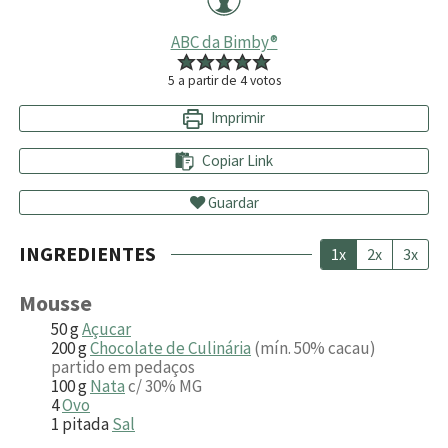
ABC da Bimby®
5
a partir de
4
votos
Imprimir
Copiar Link
Guardar
INGREDIENTES
1x
2x
3x
Mousse
50
g
Açucar
200
g
Chocolate de Culinária
(mín. 50% cacau)
partido em pedaços
100
g
Nata
c/ 30% MG
4
Ovo
1
pitada
Sal