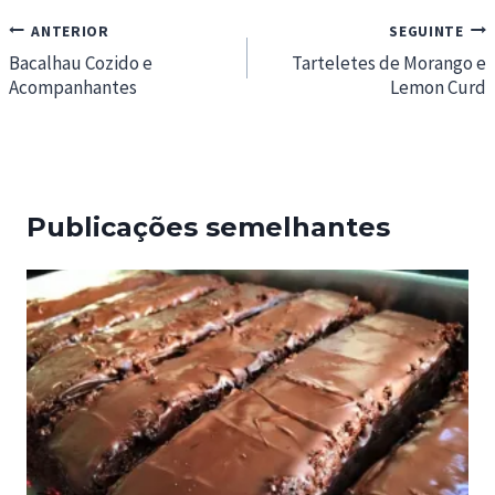
Navegação
ANTERIOR
SEGUINTE
de
Bacalhau Cozido e
Tarteletes de Morango e
Acompanhantes
Lemon Curd
artigos
Publicações semelhantes