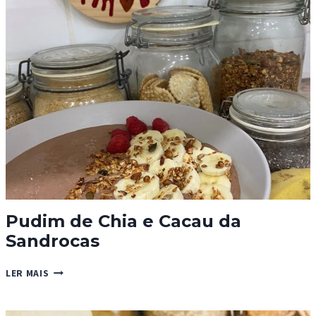
E
CARAMELO
VEGAN
Pudim de Chia e Cacau da
Sandrocas
PUDIM
LER MAIS
DE
CHIA
E