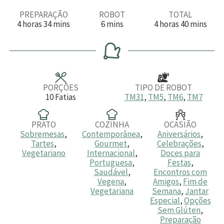
PREPARAÇÃO
ROBOT
TOTAL
h
m
m
h
m
4
horas
34
mins
6
mins
4
horas
40
mins
o
i
i
o
i
r
n
n
r
n
a
u
u
a
u
s
t
t
s
t
o
o
o
s
s
s
PORÇÕES
TIPO DE ROBOT
10
Fatias
TM31
,
TM5
,
TM6
,
TM7
PRATO
COZINHA
OCASIÃO
Sobremesas
,
Contemporânea
,
Aniversários
,
Tartes
,
Gourmet
,
Celebrações
,
Vegetariano
Internacional
,
Doces para
Portuguesa
,
Festas
,
Saudável
,
Encontros com
Vegena
,
Amigos
,
Fim de
Vegetariana
Semana
,
Jantar
Especial
,
Opções
Sem Glúten
,
Preparação