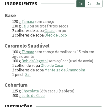
INGREDIENTES
1x
2x
3x
Base
120
g
Tâmara
sem caroço
130
g
Caju
ou outros frutos secos
2
colheres de sopa
Cacau
em pó
2
colheres de sopa
Óleo de Coco
Caramelo Saudável
100
g
Tâmara
sem caroço demolhadas 15 min em
água quente
100
g
Bebida Vegetal
sem açúcar (usei de aveia)
1
colher de sopa
Óleo de Coco
2
colheres de sopa
Manteiga de Amendoim
1
p inch
Sal
Cobertura
125
g
Chocolate
85% cacau (tablete)
400
g
Leite de Coco
INSTRUÇÕES