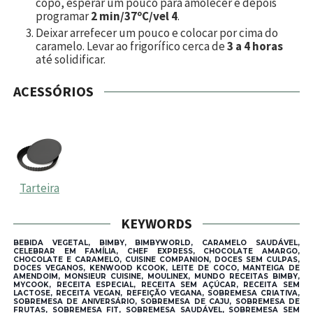
copo, esperar um pouco para amolecer e depois
programar
2 min/37ºC/vel 4
.
Deixar arrefecer um pouco e colocar por cima do
caramelo. Levar ao frigorífico cerca de
3 a 4 horas
até solidificar.
ACESSÓRIOS
Tarteira
KEYWORDS
BEBIDA VEGETAL, BIMBY, BIMBYWORLD, CARAMELO SAUDÁVEL,
CELEBRAR EM FAMÍLIA, CHEF EXPRESS, CHOCOLATE AMARGO,
CHOCOLATE E CARAMELO, CUISINE COMPANION, DOCES SEM CULPAS,
DOCES VEGANOS, KENWOOD KCOOK, LEITE DE COCO, MANTEIGA DE
AMENDOIM, MONSIEUR CUISINE, MOULINEX, MUNDO RECEITAS BIMBY,
MYCOOK, RECEITA ESPECIAL, RECEITA SEM AÇÚCAR, RECEITA SEM
LACTOSE, RECEITA VEGAN, REFEIÇÃO VEGANA, SOBREMESA CRIATIVA,
SOBREMESA DE ANIVERSÁRIO, SOBREMESA DE CAJU, SOBREMESA DE
FRUTAS, SOBREMESA FIT, SOBREMESA SAUDÁVEL, SOBREMESA SEM