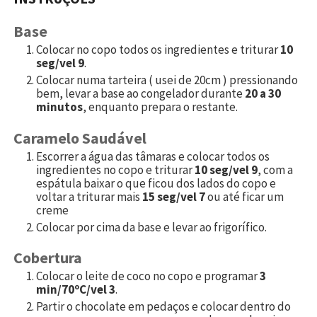
Base
Colocar no copo todos os ingredientes e triturar
10
seg/vel 9
.
Colocar numa tarteira ( usei de 20cm ) pressionando
bem, levar a base ao congelador durante
20 a 30
minutos
, enquanto prepara o restante.
Caramelo Saudável
Escorrer a água das tâmaras e colocar todos os
ingredientes no copo e triturar
10 seg/vel 9
, com a
espátula baixar o que ficou dos lados do copo e
voltar a triturar mais
15 seg/vel 7
ou até ficar um
creme
Colocar por cima da base e levar ao frigorífico.
Cobertura
Colocar o leite de coco no copo e programar
3
min/70ºC/vel 3
.
Partir o chocolate em pedaços e colocar dentro do