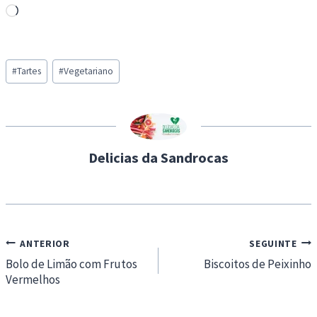
L
o
a
Post
d
#
Tartes
#
Vegetariano
Tags:
i
n
g
…
Delicias da Sandrocas
Navegação
ANTERIOR
SEGUINTE
de
Bolo de Limão com Frutos
Biscoitos de Peixinho
Vermelhos
artigos