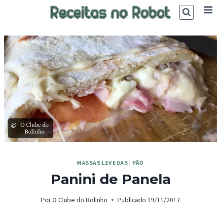
Skip
to
content
©
MASSAS LEVEDAS
|
PÃO
Panini de Panela
Por
O Clube do Bolinho
Publicado
19/11/2017