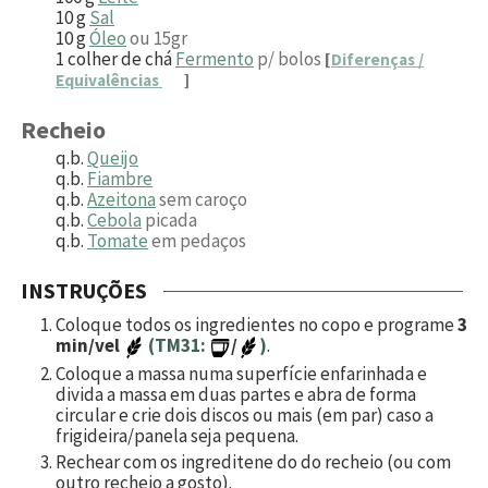
10
g
Sal
10
g
Óleo
ou 15gr
1
colher de chá
Fermento
p/ bolos
[
Diferenças /
Equivalências
]
Recheio
q.b.
Queijo
q.b.
Fiambre
q.b.
Azeitona
sem caroço
q.b.
Cebola
picada
q.b.
Tomate
em pedaços
INSTRUÇÕES
Coloque todos os ingredientes no copo e programe
3
min/vel
(TM31:
/
)
.
Coloque a massa numa superfície enfarinhada e
divida a massa em duas partes e abra de forma
circular e crie dois discos ou mais (em par) caso a
frigideira/panela seja pequena.
Rechear com os ingreditene do do recheio (ou com
outro recheio a gosto).