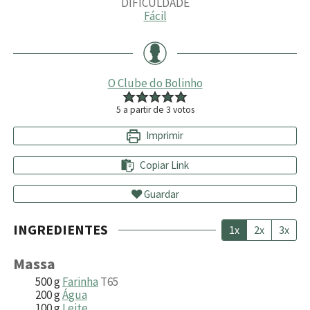
DIFICULDADE
Fácil
O Clube do Bolinho
5
a partir de
3
votos
Imprimir
Copiar Link
Guardar
INGREDIENTES
1x
2x
3x
Massa
500
g
Farinha
T65
200
g
Água
100
g
Leite