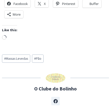
Facebook
X
Pinterest
Buffer
More
Like this:
L
o
a
Post
d
#
Massas Levedas
#
Pão
Tags:
i
n
g
…
O Clube do Bolinho