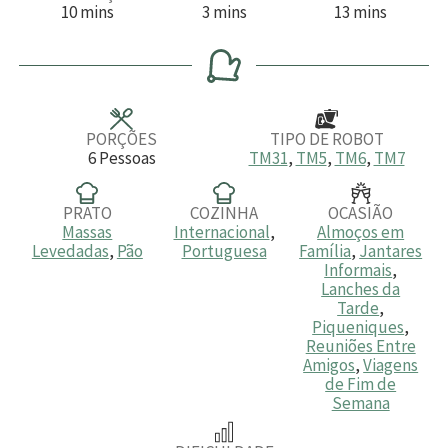
m
m
m
10
mins
3
mins
13
mins
i
i
i
n
n
n
u
u
u
t
t
t
o
o
o
s
s
s
PORÇÕES
TIPO DE ROBOT
6
Pessoas
TM31
,
TM5
,
TM6
,
TM7
PRATO
COZINHA
OCASIÃO
Massas
Internacional
,
Almoços em
Levedadas
,
Pão
Portuguesa
Família
,
Jantares
Informais
,
Lanches da
Tarde
,
Piqueniques
,
Reuniões Entre
Amigos
,
Viagens
de Fim de
Semana