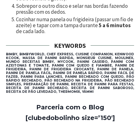
Sobrepor o outro disco e selar nas bordas fazendo
pressão com os dedos.
Cozinhar numa panela ou frigideira (passar um fio de
azeite) e tapar com a tampa durante
5 a 6 minutos
de cada lado.
KEYWORDS
BIMBY, BIMBYWORLD, CHEF EXPRESS, CUISINE COMPANION, KENWOOD
KCOOK, MASSA DE PANINI RÁPIDA, MONSIEUR CUISINE, MOULINEX,
MUNDO RECEITAS BIMBY, MYCOOK, PANINI CASEIRO, PANINI COM
AZEITONAS E TOMATE, PANINI COM QUEIJO E FIAMBRE, PANINI DE
FRIGIDEIRA, PANINI DE FRIGIDEIRA CROCANTE, PANINI DE PANELA,
PANINI DE PANELA FÁCIL, PANINI DE PANELA RÁPIDO, PANINI FÁCIL DE
FAZER, PANINI PARA LANCHES, PANINI RECHEADO COM QUEIJO, PÃO
RÁPIDO RECHEADO, PÃO RECHEADO NA FRIGIDEIRA, PÃO RECHEADO
SIMPLES, PREPARAÇÃO DE PANINI, RECEITA DE PANINI PARA FESTAS,
RECEITA DE PANINI RECHEADO, RECEITA DE PANINI SABOROSO,
RECEITA DE PÃO LEVEDADO, THERMOMIX, YÄMMI
Parceria com o Blog
[clubedobolinho size=’150′]