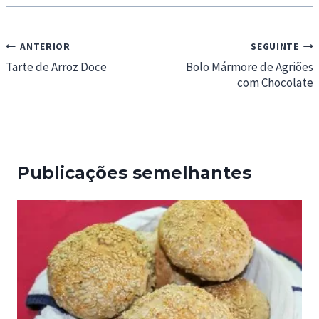
Navegação
ANTERIOR
SEGUINTE
de
Tarte de Arroz Doce
Bolo Mármore de Agriões
com Chocolate
artigos
Publicações semelhantes