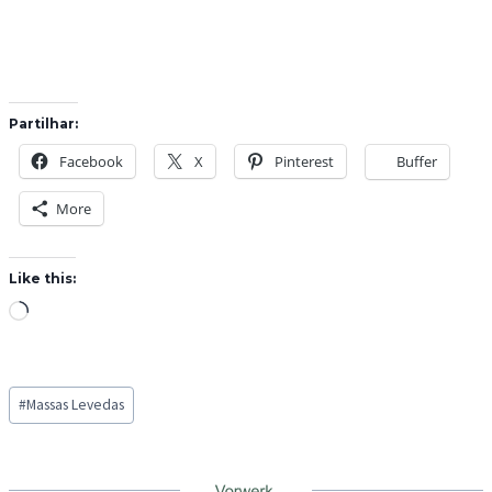
Partilhar:
Facebook
X
Pinterest
Buffer
More
Like this:
L
o
a
Post
d
#
Massas Levedas
Tags:
i
n
g