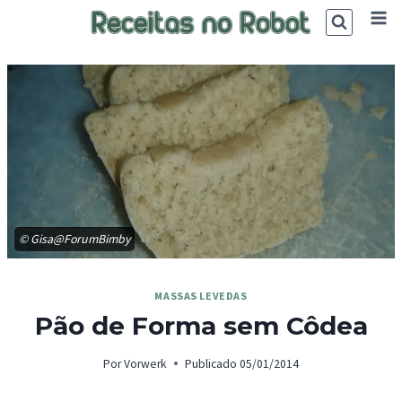
Skip
to
content
© Gisa@ForumBimby
MASSAS LEVEDAS
Pão de Forma sem Côdea
Por
Vorwerk
Publicado
05/01/2014