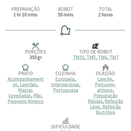
PREPARAÇÃO
ROBOT
TOTAL
h
m
m
h
1
hr
10
mins
50
mins
2
horas
o
i
i
o
r
n
n
r
a
u
u
a
t
t
s
o
o
s
s
PORÇÕES
TIPO DE ROBOT
350
gr
TM31
,
TM5
,
TM6
,
TM7
PRATO
COZINHA
OCASIÃO
Acompanhament
Europeia
,
Lanche
,
os
,
Lanches
,
Internacional
,
Pequeno-
Massas
Portuguesa
almoço
,
Levedadas
,
Pão
,
Preparação
Pequeno Almoço
Rápida
,
Refeição
Leve
,
Refeição
Nutritiva
DIFICULDADE