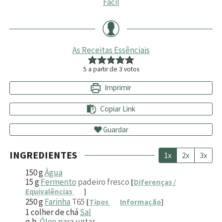
Fácil
As Receitas Essênciais
5
a partir de
3
votos
Imprimir
Copiar Link
Guardar
INGREDIENTES
1x
2x
3x
150
g
Água
15
g
Fermento
padeiro fresco
[
Diferenças /
Equivalências
]
250
g
Farinha
T65
[
Tipos
Informação
]
1
colher de chá
Sal
q.b.
Óleo
para untar