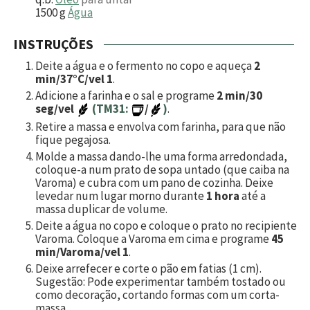
1500
g
Água
INSTRUÇÕES
Deite a água e o fermento no copo e aqueça
2
min/37°C/vel 1
.
Adicione a farinha e o sal e programe
2 min/30
seg/vel
(TM31:
/
)
.
Retire a massa e envolva com farinha, para que não
fique pegajosa.
Molde a massa dando-lhe uma forma arredondada,
coloque-a num prato de sopa untado (que caiba na
Varoma) e cubra com um pano de cozinha. Deixe
levedar num lugar morno durante
1 hora
até a
massa duplicar de volume.
Deite a água no copo e coloque o prato no recipiente
Varoma. Coloque a Varoma em cima e programe
45
min/Varoma/vel 1
.
Deixe arrefecer e corte o pão em fatias (1 cm).
Sugestão: Pode experimentar também tostado ou
como decoração, cortando formas com um corta-
massa.