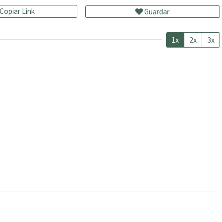
Copiar Link
Guardar
1x
2x
3x