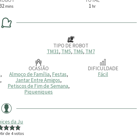
m
h
32
1
mins
hr
i
o
n
r
u
a
t
o
s
TIPO DE ROBOT
TM31
,
TM5
,
TM6
,
TM7
OCASIÃO
DIFICULDADE
a
,
Almoço de Família
,
Festas
,
Fácil
l
,
Jantar Entre Amigos
,
Petiscos de Fim de Semana
,
Piqueniques
ices da Ju
rtir de
4
votos