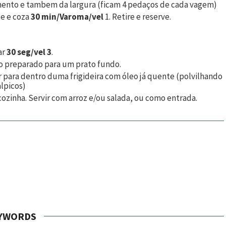
imento e tambem da largura (ficam 4 pedaços de cada vagem)
de e coza
30 min/Varoma/vel
1. Retire e reserve.
ar
30 seg/vel 3
.
r o preparado para um prato fundo.
r para dentro duma frigideira com óleo já quente (polvilhando
alpicos)
e cozinha. Servir com arroz e/ou salada, ou como entrada.
YWORDS