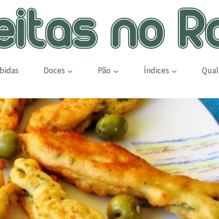
bidas
Doces
Pão
Índices
Qual