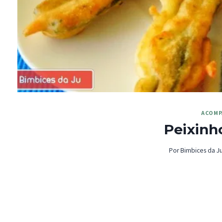
ACOMP
Peixinh
Por
Bimbices da J