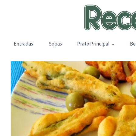
Skip
to
content
Entradas
Sopas
Prato Principal
Be