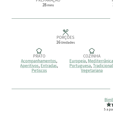
m
28
mins
i
n
u
t
o
s
PORÇÕES
16
Unidades
PRATO
COZINHA
Acompanhamentos
,
Europeia
,
Mediterrânic
Aperitivos
,
Entradas
,
Portuguesa
,
Tradiciona
Petiscos
Vegetariana
Bimb
5
a pa