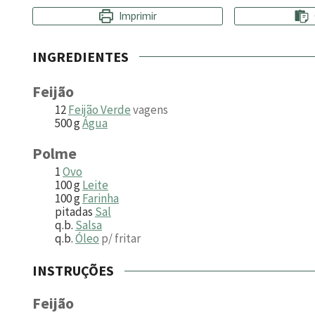
Imprimir
INGREDIENTES
Feijão
12
Feijão Verde
vagens
500
g
Água
Polme
1
Ovo
100
g
Leite
100
g
Farinha
pitadas
Sal
q.b.
Salsa
q.b.
Óleo
p/ fritar
INSTRUÇÕES
Feijão