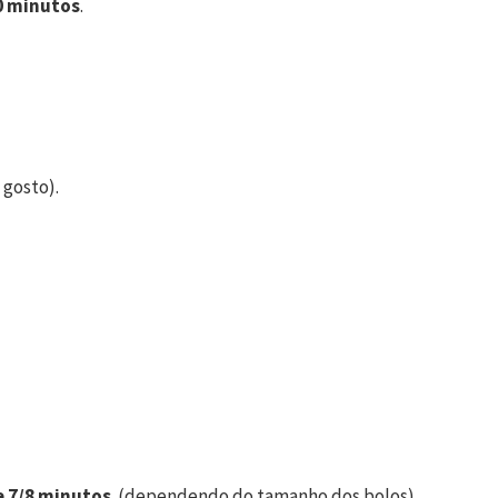
0 minutos
.
 gosto).
e 7/8 minutos
. (dependendo do tamanho dos bolos)