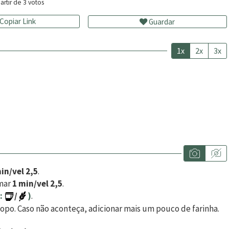
artir de
3
votos
Copiar Link
Guardar
1x
2x
3x
]
in/vel 2,5
.
amar
1 min/vel 2,5
.
:
/
)
.
 copo. Caso não aconteça, adicionar mais um pouco de farinha.