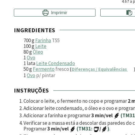
4.67
a p
Imprimir
INGREDIENTES
700
g
Farinha
T55
100
g
Leite
80
g
Óleo
1
Ovo
1
lata
Leite Condensado
50
g
Fermento
fresco
[
Diferenças / Equivalências
1
Ovo
p/ pintar
INSTRUÇÕES
Colocar o leite, o fermento no copo e programar
2 m
Adicionar leite condensado, o óleo e o ovo e progr
Adicionar a farinha e programar
3 min/vel
(TM31
Verificar se a massa está a descolar das paredes do
Programar
3 min/vel
(TM31:
/
)
.