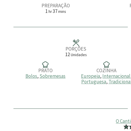
PREPARAÇÃO
h
m
1
37
hr
mins
o
i
r
n
a
u
t
o
s
PORÇÕES
12
Unidades
PRATO
COZINHA
Bolos
,
Sobremesas
Europeia
,
Internacional
Portuguesa
,
Tradiciona
O Cant