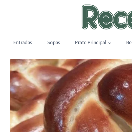
Skip
to
content
Entradas
Sopas
Prato Principal
Be