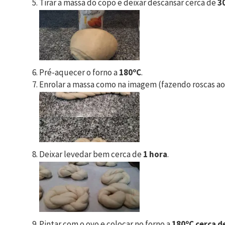
Tirar a massa do copo e deixar descansar cerca de
3
Pré-aquecer o forno a
180ºC
.
Enrolar a massa como na imagem (fazendo roscas ao
Deixar levedar bem cerca de
1 hora
.
Pintar com o ovo e colocar no forno a
180ºC cerca d