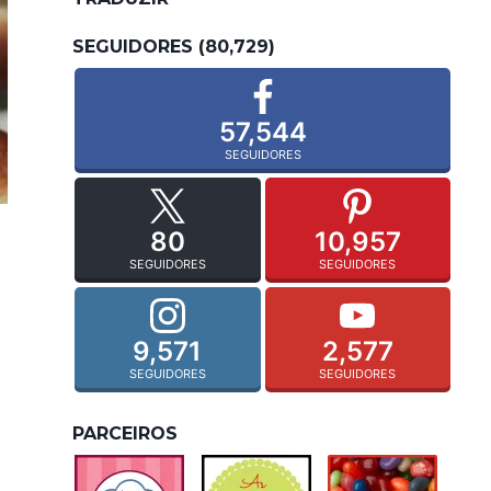
SEGUIDORES (80,729)
57,544
SEGUIDORES
80
10,957
SEGUIDORES
SEGUIDORES
9,571
2,577
SEGUIDORES
SEGUIDORES
PARCEIROS