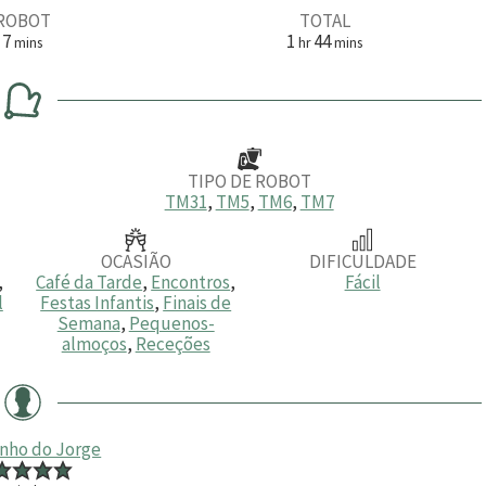
ROBOT
TOTAL
m
h
m
7
1
44
mins
hr
mins
i
o
i
n
r
n
u
a
u
t
t
o
o
s
s
TIPO DE ROBOT
TM31
,
TM5
,
TM6
,
TM7
OCASIÃO
DIFICULDADE
,
Café da Tarde
,
Encontros
,
Fácil
l
Festas Infantis
,
Finais de
Semana
,
Pequenos-
almoços
,
Receções
inho do Jorge