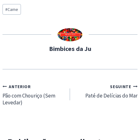
a
Post
d
#
Carne
Tags:
i
n
g
…
Bimbices da Ju
Navegação
ANTERIOR
SEGUINTE
de
Pão com Chouriço (Sem
Paté de Delícias do Mar
Levedar)
artigos