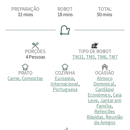
PREPARAÇÃO
ROBOT
TOTAL
m
m
m
32
mins
18
mins
50
mins
i
i
i
n
n
n
u
u
u
t
t
t
o
o
o
s
s
s
PORÇÕES
TIPO DE ROBOT
4
Pessoas
TM31
,
TM5
,
TM6
,
TM7
PRATO
COZINHA
OCASIÃO
Carne
,
Compotas
Europeia
,
Almoço
Internacional
,
Dominical
,
Portuguesa
Cardápio
Económico
,
Ceia
Leve
,
Jantar em
Família
,
Refeições
Rápidas
,
Reunião
de Amigos