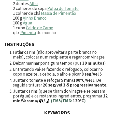
2
dentes
Alho
2
colheres de sopa
Polpa de Tomate
1
colher de chá
Massa de Pimentão
100
g
Vinho Branco
100
g
Água
1
cubo
Caldo de Carne
q.b.
Pimenta
de moinho
INSTRUÇÕES
Fatiar os rins (não aproveitar a parte branca no
meio), colocar num recipiente e regar com vinagre.
Deixar marinar por algum tempo (pus
30 minutos
)
Entretando vai-se fazendo o refogado, colocar no
copo o azeite, a cebola, o alho e picar
8 seg/vel 5
.
Juntar o tomate e refogar
5 min/100ºC/vel
1. De
seguida triturar
20 seg/vel 3-5 progressivamente
.
Juntar os rins (que se tiram do vinagre e se passam
por água) e os restantes ingredientes, programar
12
min/Varoma/
/
(TM5/TM6:
120ºC
)
.
KEYWORDS