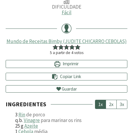
DIFICULDADE
Fácil
Mundo de Receitas Bimby (JUDITE CHICARRO CEBOLAS)
5
a partir de
4
votos
Imprimir
Copiar Link
Guardar
INGREDIENTES
1x
2x
3x
3
Rin
de porco
q.b.
Vinagre
para marinar os rins
25
g
Azeite
1
Cebola
média