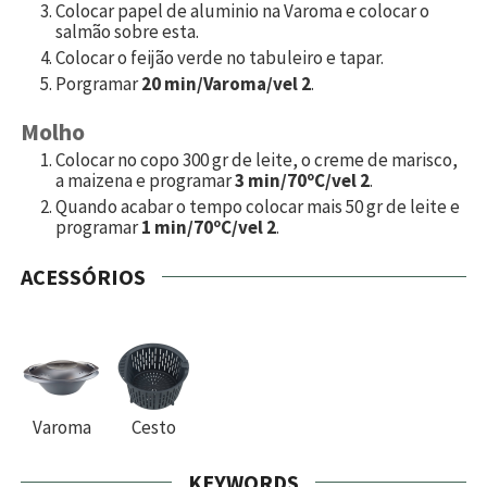
Colocar papel de aluminio na Varoma e colocar o
salmão sobre esta.
Colocar o feijão verde no tabuleiro e tapar.
Porgramar
20 min/Varoma/vel 2
.
Molho
Colocar no copo
300
gr de leite, o creme de marisco,
a maizena e programar
3 min/70ºC/vel 2
.
Quando acabar o tempo colocar mais
50
gr de leite e
programar
1 min/70ºC/vel 2
.
ACESSÓRIOS
Varoma
Cesto
KEYWORDS