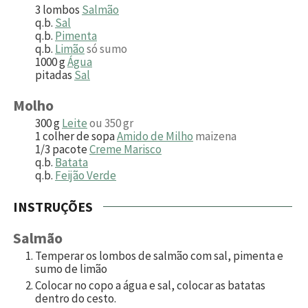
3
lombos
Salmão
q.b.
Sal
q.b.
Pimenta
q.b.
Limão
só sumo
1000
g
Água
pitadas
Sal
Molho
300
g
Leite
ou 350 gr
1
colher de sopa
Amido de Milho
maizena
1/3
pacote
Creme Marisco
q.b.
Batata
q.b.
Feijão Verde
INSTRUÇÕES
Salmão
Temperar os lombos de salmão com sal, pimenta e
sumo de limão
Colocar no copo a água e sal, colocar as batatas
dentro do cesto.