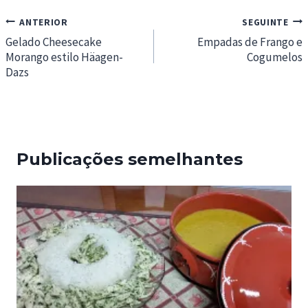
Navegação
ANTERIOR
SEGUINTE
de
Gelado Cheesecake
Empadas de Frango e
Morango estilo Häagen-
Cogumelos
artigos
Dazs
Publicações semelhantes