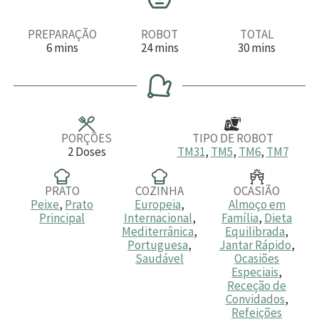
PREPARAÇÃO
ROBOT
TOTAL
m
m
m
6
mins
24
mins
30
mins
i
i
i
n
n
n
u
u
u
t
t
t
o
o
o
s
s
s
PORÇÕES
TIPO DE ROBOT
2
Doses
TM31
,
TM5
,
TM6
,
TM7
PRATO
COZINHA
OCASIÃO
Peixe
,
Prato
Europeia
,
Almoço em
Principal
Internacional
,
Família
,
Dieta
Mediterrânica
,
Equilibrada
,
Portuguesa
,
Jantar Rápido
,
Saudável
Ocasiões
Especiais
,
Receção de
Convidados
,
Refeições