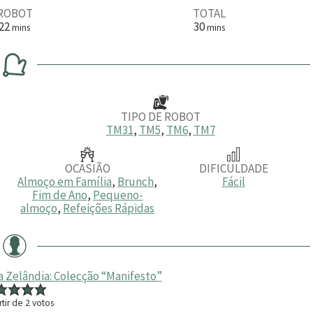
ROBOT
TOTAL
m
m
22
30
mins
mins
i
i
n
n
u
u
t
t
o
o
s
s
TIPO DE ROBOT
TM31
,
TM5
,
TM6
,
TM7
OCASIÃO
DIFICULDADE
Almoço em Família
,
Brunch
,
Fácil
Fim de Ano
,
Pequeno-
almoço
,
Refeições Rápidas
a Zelândia: Colecção “Manifesto”
rtir de
2
votos