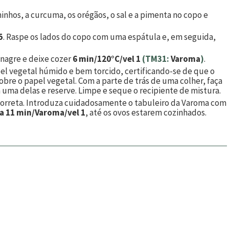
nhos, a curcuma, os orégãos, o sal e a pimenta no copo e
5
. Raspe os lados do copo com uma espátula e, em seguida,
inagre e deixe cozer
6 min/120°C/vel 1
(TM31:
Varoma
)
.
l vegetal húmido e bem torcido, certificando-se de que o
sobre o papel vegetal. Com a parte de trás de uma colher, faça
uma delas e reserve. Limpe e seque o recipiente de mistura.
correta. Introduza cuidadosamente o tabuleiro da Varoma com
 a 11 min/Varoma/vel 1
, até os ovos estarem cozinhados.