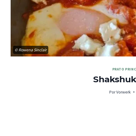
© Rowena Sinclair
PRATO PRINC
Shakshuk
Por
Vorwerk