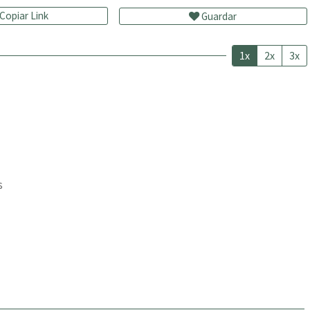
Copiar Link
Guardar
1x
2x
3x
s