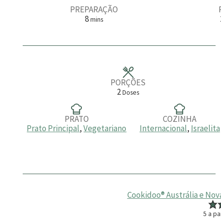
PREPARAÇÃO
m
8
mins
i
n
u
t
o
s
PORÇÕES
2
Doses
PRATO
COZINHA
Prato Principal
,
Vegetariano
Internacional
,
Israelita
Cookidoo® Austrália e Nov
5
a pa