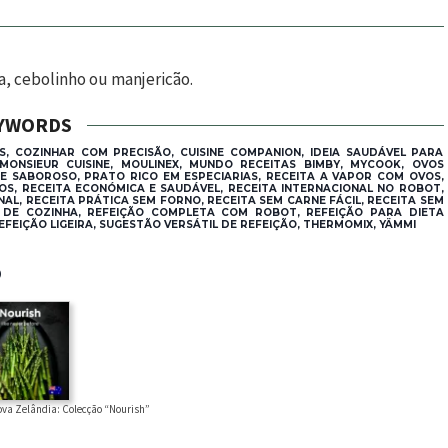
a, cebolinho ou manjericão.
YWORDS
, COZINHAR COM PRECISÃO, CUISINE COMPANION, IDEIA SAUDÁVEL PARA
NSIEUR CUISINE, MOULINEX, MUNDO RECEITAS BIMBY, MYCOOK, OVOS
E SABOROSO, PRATO RICO EM ESPECIARIAS, RECEITA A VAPOR COM OVOS,
VOS, RECEITA ECONÓMICA E SAUDÁVEL, RECEITA INTERNACIONAL NO ROBOT,
AL, RECEITA PRÁTICA SEM FORNO, RECEITA SEM CARNE FÁCIL, RECEITA SEM
T DE COZINHA, REFEIÇÃO COMPLETA COM ROBOT, REFEIÇÃO PARA DIETA
FEIÇÃO LIGEIRA, SUGESTÃO VERSÁTIL DE REFEIÇÃO, THERMOMIX, YÄMMI
®
ova Zelândia: Colecção “Nourish”