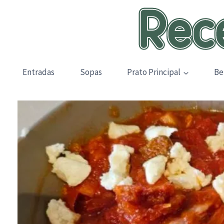
Skip
to
content
Entradas
Sopas
Prato Principal
Be