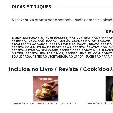
DICAS E TRUQUES
A shakshuka pronta pode ser polvilhada com salsa picad
KE
BIMBY, BIMBYWORLD, CHEF EXPRESS, COZINHA SEM COMPLICAÇÕES
REFEIÇÃO, KENWOOD KCOOK, MOLHO AROMÁTICO DE TOMATE, MO
ESCALFADOS AO VAPOR, PRATO LEVE E SAUDÁVEL, PRATO RÁPIDO 
RECEITA COM MISTURA DE ESPECIARIAS, RECEITA CRIATIVA COM O
RECEITA NUTRITIVA SEM CARNE, RECEITA PARA ROBOT MULTIFUNCION
GLÚTEN, RECEITA SEM LATICÍNIOS, RECEITA SIMPLES COM ROBO
EQUILIBRADA, REFEIÇÃO VEGETARIANA AO VAPOR, SUGESTÃO PARA RE
Incluida no Livro / Revista / Cookidoo
Cookidoo® Austrália e Nova Zelândia: Colecção “Manifesto”
Cookidoo® Austrália e N