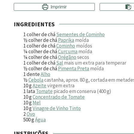
Imprimir
INGREDIENTES
1
colher de chá
Sementes de Cominho
½
colher de chá
Paprika
moída
1
colher de chá
Cominho
moídos
¼
colher de chá
Curcuma
moída
¼
colher de chá
Orégãno
secos
1
colher de chá
Sal
mais um extra para temperar
½
colher de chá
Pimenta Preta
moída
1
dente
Alho
½
Cebola
castanha, aprox. 80 g, cortada em metade
10
g
Azeite
virgem extra
1
lata
Tomate
picado em conserva (400 g)
10
g
Concentrado de Tomate
10
g
Mel
10
g
Vinagre de Vinho Tinto
2
Ovo
500
g
Água
INSTRUÇÕES