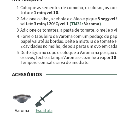
Coloque as sementes de cominho, o colorau, os comi
triture
1 min/vel 10
.
Adicione o alho, a cebola e o óleo e pique
5 seg/vel 
salteie
3 min/120°C/vel 1
(TM31:
Varoma
)
.
Adicione os tomates, a pasta de tomate, o mel e o v
Forre o tabuleiro da Varoma com um pedaço de pape
papel vai até às bordas. Deite a mistura de tomate 
2 cavidades no molho, depois parta um ovo em cada 
Deite água no copo e coloque a Varoma na posição 
os ovos, feche a tampa Varoma e cozinhe a vapor
10
Tempere com sal e sirva de imediato.
ACESSÓRIOS
Varoma
Espátula