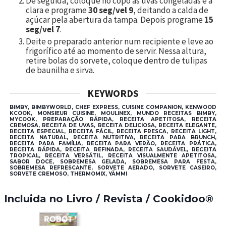
De seguida, coloque no copo as uvas congeladas e a
clara e programe
30 seg/vel 9
, deitando a calda de
açúcar pela abertura da tampa. Depois programe
15
seg/vel 7
.
Deite o preparado anterior num recipiente e leve ao
frigorífico até ao momento de servir. Nessa altura,
retire bolas do sorvete, coloque dentro de tulipas
de baunilha e sirva.
KEYWORDS
BIMBY, BIMBYWORLD, CHEF EXPRESS, CUISINE COMPANION, KENWOOD
KCOOK, MONSIEUR CUISINE, MOULINEX, MUNDO RECEITAS BIMBY,
MYCOOK, PREPARAÇÃO RÁPIDA, RECEITA APETITOSA, RECEITA
CREMOSA, RECEITA DE UVAS, RECEITA DELICIOSA, RECEITA ELEGANTE,
RECEITA ESPECIAL, RECEITA FÁCIL, RECEITA FRESCA, RECEITA LIGHT,
RECEITA NATURAL, RECEITA NUTRITIVA, RECEITA PARA BRUNCH,
RECEITA PARA FAMÍLIA, RECEITA PARA VERÃO, RECEITA PRÁTICA,
RECEITA RÁPIDA, RECEITA REFINADA, RECEITA SAUDÁVEL, RECEITA
TROPICAL, RECEITA VERSÁTIL, RECEITA VISUALMENTE APETITOSA,
SABOR DOCE, SOBREMESA GELADA, SOBREMESA PARA FESTA,
SOBREMESA REFRESCANTE, SORVETE AERADO, SORVETE CASEIRO,
SORVETE CREMOSO, THERMOMIX, YÄMMI
Incluida no Livro / Revista / Cookidoo®