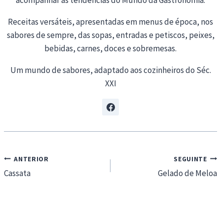
acompanhar as tendências do Mundo da Gastronomia.
Receitas versáteis, apresentadas em menus de época, nos
sabores de sempre, das sopas, entradas e petiscos, peixes,
bebidas, carnes, doces e sobremesas.
Um mundo de sabores, adaptado aos cozinheiros do Séc.
XXI
Navegação
ANTERIOR
SEGUINTE
de
Cassata
Gelado de Meloa
artigos