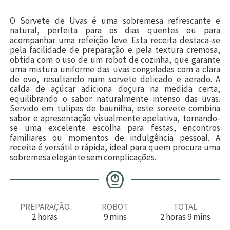
O Sorvete de Uvas é uma sobremesa refrescante e
natural, perfeita para os dias quentes ou para
acompanhar uma refeição leve. Esta receita destaca-se
pela facilidade de preparação e pela textura cremosa,
obtida com o uso de um robot de cozinha, que garante
uma mistura uniforme das uvas congeladas com a clara
de ovo, resultando num sorvete delicado e aerado. A
calda de açúcar adiciona doçura na medida certa,
equilibrando o sabor naturalmente intenso das uvas.
Servido em tulipas de baunilha, este sorvete combina
sabor e apresentação visualmente apelativa, tornando-
se uma excelente escolha para festas, encontros
familiares ou momentos de indulgência pessoal. A
receita é versátil e rápida, ideal para quem procura uma
sobremesa elegante sem complicações.
PREPARAÇÃO
ROBOT
TOTAL
h
m
h
m
2
horas
9
mins
2
horas
9
mins
o
i
o
i