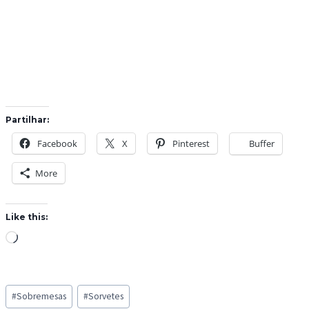
Partilhar:
Facebook
X
Pinterest
Buffer
More
Like this:
L
o
a
Post
d
#
Sobremesas
#
Sorvetes
Tags: