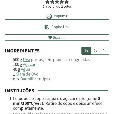
5
a partir de
2
votos
Imprimir
Copiar Link
Guardar
INGREDIENTES
1x
2x
3x
500
g
Uva
pretas, sem grainhas congeladas
100
g
Açucar
40
g
Água
1
Clara de Ovo
q.b.
Baunilha
tulipas
INSTRUÇÕES
Coloque no copo a água e o açúcar e programe
8
min/100ºC/vel 1
. Retire do copo e deixe arrefecer
completamente.