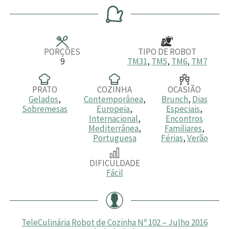
r
n
r
n
a
u
a
u
s
t
s
t
o
o
s
s
PORÇÕES
TIPO DE ROBOT
9
TM31
,
TM5
,
TM6
,
TM7
PRATO
COZINHA
OCASIÃO
Gelados
,
Contemporânea
,
Brunch
,
Dias
Sobremesas
Europeia
,
Especiais
,
Internacional
,
Encontros
Mediterrânea
,
Familiares
,
Portuguesa
Férias
,
Verão
DIFICULDADE
Fácil
TeleCulinária Robot de Cozinha Nº 102 – Julho 2016