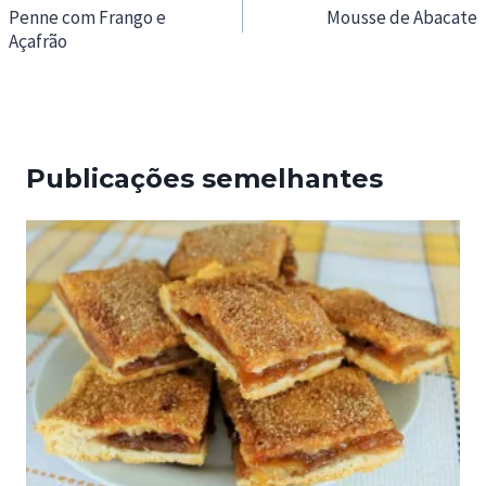
de
Penne com Frango e
Mousse de Abacate
Açafrão
artigos
Publicações semelhantes