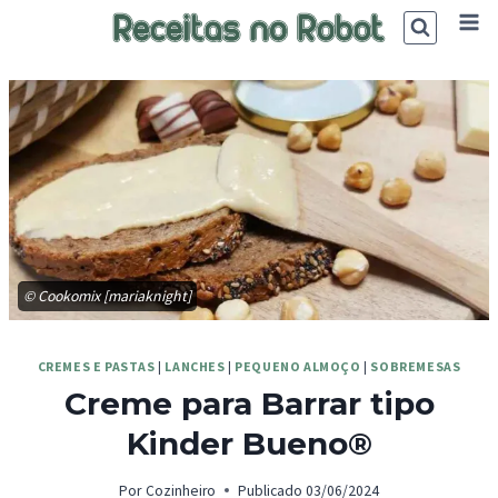
Skip
to
content
© Cookomix [mariaknight]
CREMES E PASTAS
|
LANCHES
|
PEQUENO ALMOÇO
|
SOBREMESAS
Creme para Barrar tipo
Kinder Bueno®
Por
Cozinheiro
Publicado
03/06/2024