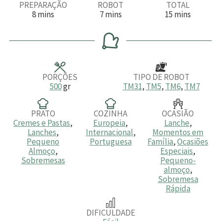
PREPARAÇÃO
ROBOT
TOTAL
m
m
m
8
mins
7
mins
15
mins
i
i
i
n
n
n
u
u
u
t
t
t
o
o
o
s
s
s
PORÇÕES
TIPO DE ROBOT
500
gr
TM31
,
TM5
,
TM6
,
TM7
PRATO
COZINHA
OCASIÃO
Cremes e Pastas
,
Europeia
,
Lanche
,
Lanches
,
Internacional
,
Momentos em
Pequeno
Portuguesa
Família
,
Ocasiões
Almoço
,
Especiais
,
Sobremesas
Pequeno-
almoço
,
Sobremesa
Rápida
DIFICULDADE