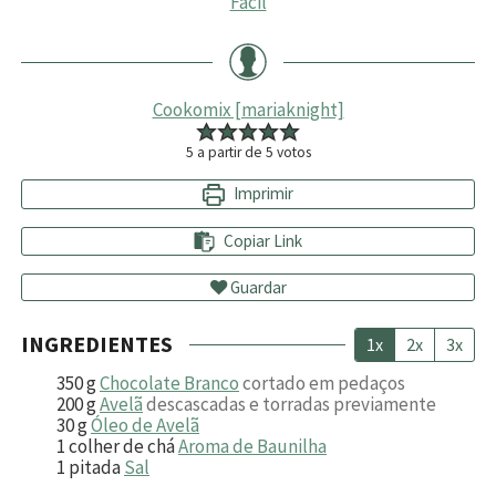
Fácil
Cookomix [mariaknight]
5
a partir de
5
votos
Imprimir
Copiar Link
Guardar
INGREDIENTES
1x
2x
3x
350
g
Chocolate Branco
cortado em pedaços
200
g
Avelã
descascadas e torradas previamente
30
g
Óleo de Avelã
1
colher de chá
Aroma de Baunilha
1
pitada
Sal