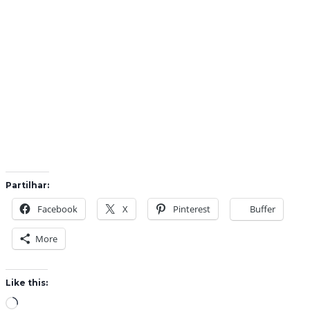
Partilhar:
Facebook
X
Pinterest
Buffer
More
Like this:
L