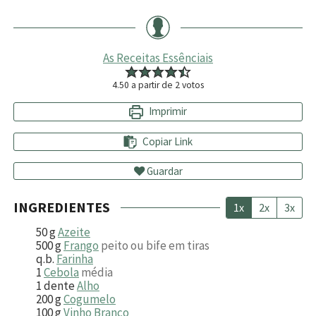
As Receitas Essênciais
4.50
a partir de
2
votos
Imprimir
Copiar Link
Guardar
INGREDIENTES
1x
2x
3x
50
g
Azeite
500
g
Frango
peito ou bife em tiras
q.b.
Farinha
1
Cebola
média
1
dente
Alho
200
g
Cogumelo
100
g
Vinho Branco