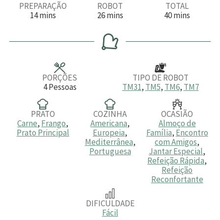
PREPARAÇÃO
ROBOT
TOTAL
m
m
m
14
mins
26
mins
40
mins
i
i
i
n
n
n
u
u
u
t
t
t
o
o
o
s
s
s
PORÇÕES
TIPO DE ROBOT
4
Pessoas
TM31
,
TM5
,
TM6
,
TM7
PRATO
COZINHA
OCASIÃO
Carne
,
Frango
,
Americana
,
Almoço de
Prato Principal
Europeia
,
Família
,
Encontro
Mediterrânea
,
com Amigos
,
Portuguesa
Jantar Especial
,
Refeição Rápida
,
Refeição
Reconfortante
DIFICULDADE
Fácil