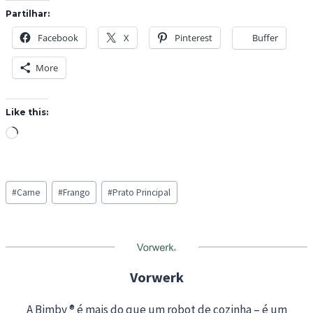
Partilhar:
Facebook
X
Pinterest
Buffer
More
Like this:
L
o
a
Post
d
#
Carne
#
Frango
#
Prato Principal
Tags:
i
n
g
…
Vorwerk
A Bimby ® é mais do que um robot de cozinha – é um