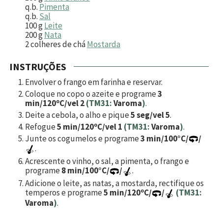
q.b.
Pimenta
q.b.
Sal
100
g
Leite
200
g
Nata
2
colheres de chá
Mostarda
INSTRUÇÕES
Envolver o frango em farinha e reservar.
Coloque no copo o azeite e programe
3
min/120ºC/vel 2
(TM31:
Varoma
)
.
Deite a cebola, o alho e pique
5 seg/vel 5
.
Refogue
5 min/120ºC/vel 1
(TM31:
Varoma
)
.
Junte os cogumelos e programe
3 min/100°C/
/
.
Acrescente o vinho, o sal, a pimenta, o frango e
programe
8 min/100°C/
/
.
Adicione o leite, as natas, a mostarda, rectifique os
temperos e programe
5 min/120ºC/
/
(TM31:
Varoma
)
.