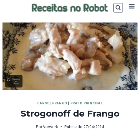
Skip
to
content
©
CARNE
|
FRANGO
|
PRATO PRINCIPAL
Strogonoff de Frango
Por
Vorwerk
Publicado
27/04/2014