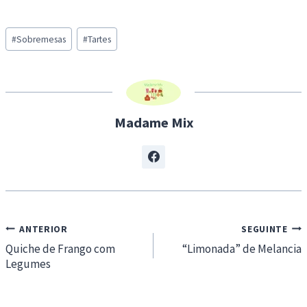
o
a
Post
d
#
Sobremesas
#
Tartes
Tags:
i
n
g
…
Madame Mix
Navegação
ANTERIOR
SEGUINTE
de
Quiche de Frango com
“Limonada” de Melancia
Legumes
artigos