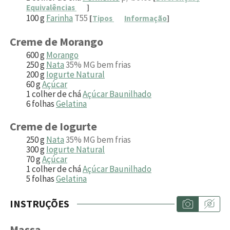
Equivalências
]
100
g
Farinha
T55
[
Tipos
Informação
]
Creme de Morango
600
g
Morango
250
g
Nata
35% MG bem frias
200
g
Iogurte Natural
60
g
Açúcar
1
colher de chá
Açúcar Baunilhado
6
folhas
Gelatina
Creme de Iogurte
250
g
Nata
35% MG bem frias
300
g
Iogurte Natural
70
g
Açúcar
1
colher de chá
Açúcar Baunilhado
5
folhas
Gelatina
INSTRUÇÕES
Massa