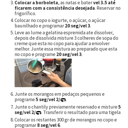
Colocar a borboleta
, as natas e bater
vel 3.5 até
ficarem com a consistência desejada
. Reservar no
frigorífico.
Colocar no copo o iogurte, o açúcar, o açúcar
baunilhado e programar
20 seg/vel 3
.
Leve ao lume a gelatina espremida ate dissolver,
depois de dissolvida misture 3 colheres de sopa do
creme que esta no copo para ajudar a envolver
melhor. Junte essa mistura ao preparado que esta
no copo e programe
20 seg/vel 3
.
Junte os morangos em pedaços pequenos e
programe
5 seg/vel 2/
.
Junte o chantily previamente reservado e misture
5
seg/vel 2/
. Transferir o resultado para uma tigela
Colocar os restantes
300
gr de morangos no copo e
programar
8 seg/vel 6
.