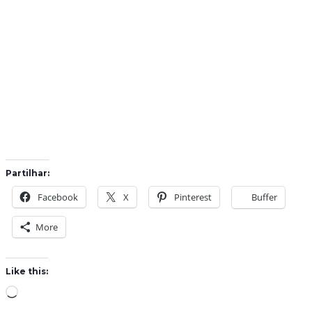
Partilhar:
Facebook
X
Pinterest
Buffer
More
Like this:
L