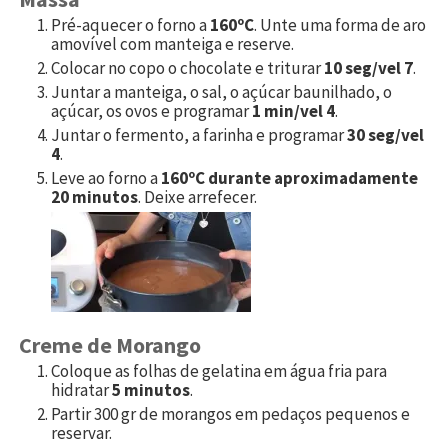
Pré-aquecer o forno a
160ºC
. Unte uma forma de aro
amovível com manteiga e reserve.
Colocar no copo o chocolate e triturar
10 seg/vel 7
.
Juntar a manteiga, o sal, o açúcar baunilhado, o
açúcar, os ovos e programar
1 min/vel 4
.
Juntar o fermento, a farinha e programar
30 seg/vel
4
.
Leve ao forno a
160ºC durante aproximadamente
20 minutos
. Deixe arrefecer.
Creme de Morango
Coloque as folhas de gelatina em água fria para
hidratar
5 minutos
.
Partir
300
gr de morangos em pedaços pequenos e
reservar.