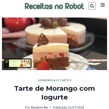
Skip
to
content
©
SOBREMESAS
|
TARTES
Tarte de Morango com
Iogurte
Por
Madame Mix
Publicado
15/07/2018