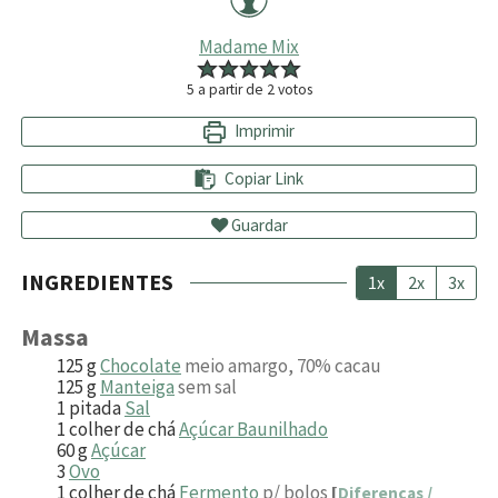
Madame Mix
5
a partir de
2
votos
Imprimir
Copiar Link
Guardar
INGREDIENTES
1x
2x
3x
Massa
125
g
Chocolate
meio amargo, 70% cacau
125
g
Manteiga
sem sal
1
pitada
Sal
1
colher de chá
Açúcar Baunilhado
60
g
Açúcar
3
Ovo
1
colher de chá
Fermento
p/ bolos
[
Diferenças /