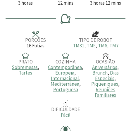
h
m
h
m
3
horas
12
mins
3
horas
12
mins
o
i
o
i
r
n
r
n
a
u
a
u
s
t
s
t
o
o
s
s
PORÇÕES
TIPO DE ROBOT
16
Fatias
TM31
,
TM5
,
TM6
,
TM7
PRATO
COZINHA
OCASIÃO
Sobremesas
,
Contemporânea
,
Aniversários
,
Tartes
Europeia
,
Brunch
,
Dias
Internacional
,
Especiais
,
Mediterrânea
,
Piqueniques
,
Portuguesa
Reuniões
Familiares
DIFICULDADE
Fácil