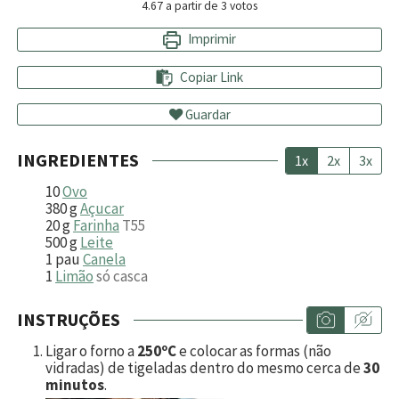
4.67
a partir de
3
votos
Imprimir
Copiar Link
Guardar
INGREDIENTES
1x
2x
3x
10
Ovo
380
g
Açucar
20
g
Farinha
T55
500
g
Leite
1
pau
Canela
1
Limão
só casca
INSTRUÇÕES
Ligar o forno a
250ºC
e colocar as formas (não
vidradas) de tigeladas dentro do mesmo cerca de
30
minutos
.