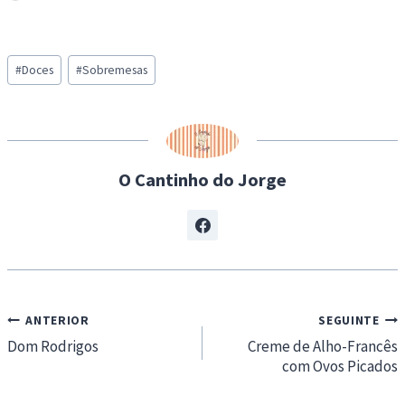
o
a
Post
d
#
Doces
#
Sobremesas
Tags:
i
n
g
…
O Cantinho do Jorge
Navegação
ANTERIOR
SEGUINTE
de
Dom Rodrigos
Creme de Alho-Francês
com Ovos Picados
artigos