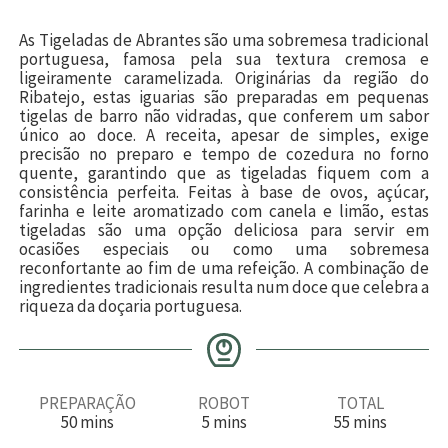
As Tigeladas de Abrantes são uma sobremesa tradicional
portuguesa, famosa pela sua textura cremosa e
ligeiramente caramelizada. Originárias da região do
Ribatejo, estas iguarias são preparadas em pequenas
tigelas de barro não vidradas, que conferem um sabor
único ao doce. A receita, apesar de simples, exige
precisão no preparo e tempo de cozedura no forno
quente, garantindo que as tigeladas fiquem com a
consistência perfeita. Feitas à base de ovos, açúcar,
farinha e leite aromatizado com canela e limão, estas
tigeladas são uma opção deliciosa para servir em
ocasiões especiais ou como uma sobremesa
reconfortante ao fim de uma refeição. A combinação de
ingredientes tradicionais resulta num doce que celebra a
riqueza da doçaria portuguesa.
PREPARAÇÃO
ROBOT
TOTAL
m
m
m
50
mins
5
mins
55
mins
i
i
i