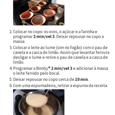
Colocar no copo: os ovos, o açúcar e a farinha e
programar
2 min/vel 3
. Deixar repousar no copo a
massa.
Colocar o leite ao lume (sim no fogão) com o pau de
canela e a casca de limão. Assim que levantar fervura
desligar o lume e retire o pau de canela e a casca de
limão.
Programar a Bimby®
2 min/vel 3
e adicionar à massa
o leite fervido pelo bocal.
Deixar repousar no copo cerca de
10 min
.
Com uma espumadeira, retirar a espuma da receita.