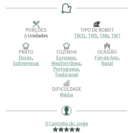
n
n
n
u
u
u
t
t
t
o
o
o
s
s
s
PORÇÕES
TIPO DE ROBOT
6
Unidades
TM31
,
TM5
,
TM6
,
TM7
PRATO
COZINHA
OCASIÃO
Doces
,
Europeia
,
Fim de Ano
,
Sobremesas
Mediterrânea
,
Natal
Portuguesa
,
Tradicional
DIFICULDADE
Média
O Cantinho do Jorge