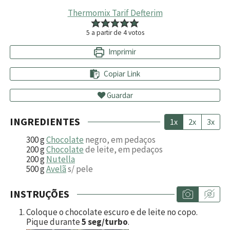
Thermomix Tarif Defterim
5
a partir de
4
votos
Imprimir
Copiar Link
Guardar
INGREDIENTES
1x
2x
3x
300
g
Chocolate
negro, em pedaços
200
g
Chocolate
de leite, em pedaços
200
g
Nutella
500
g
Avelã
s/ pele
INSTRUÇÕES
Coloque o chocolate escuro e de leite no copo.
Pique durante
5 seg/turbo
.