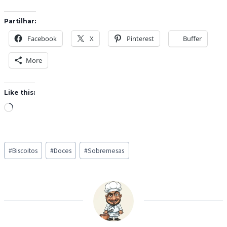
Partilhar:
Facebook
X
Pinterest
Buffer
More
Like this:
L
o
a
Post
d
#
Biscoitos
#
Doces
#
Sobremesas
Tags:
i
n
g
…