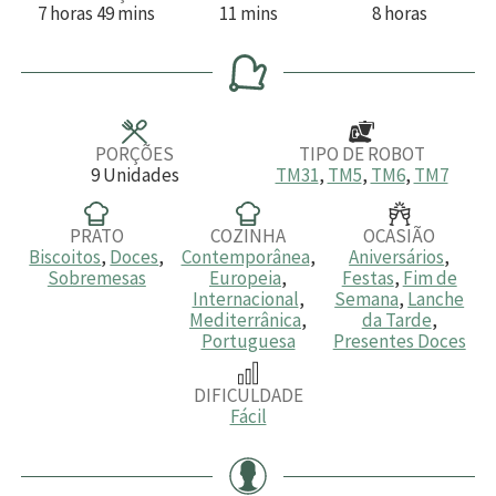
h
m
m
h
7
horas
49
mins
11
mins
8
horas
o
i
i
o
r
n
n
r
a
u
u
a
s
t
t
s
o
o
s
s
PORÇÕES
TIPO DE ROBOT
9
Unidades
TM31
,
TM5
,
TM6
,
TM7
PRATO
COZINHA
OCASIÃO
Biscoitos
,
Doces
,
Contemporânea
,
Aniversários
,
Sobremesas
Europeia
,
Festas
,
Fim de
Internacional
,
Semana
,
Lanche
Mediterrânica
,
da Tarde
,
Portuguesa
Presentes Doces
DIFICULDADE
Fácil