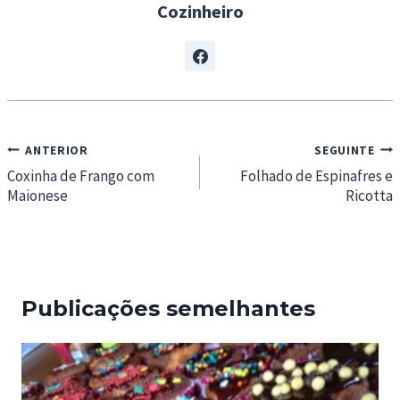
Cozinheiro
Navegação
ANTERIOR
SEGUINTE
de
Coxinha de Frango com
Folhado de Espinafres e
Maionese
Ricotta
artigos
Publicações semelhantes