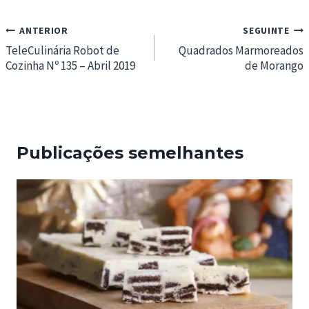
Navegação
ANTERIOR
SEGUINTE
de
TeleCulinária Robot de
Quadrados Marmoreados
Cozinha Nº 135 – Abril 2019
de Morango
artigos
Publicações semelhantes