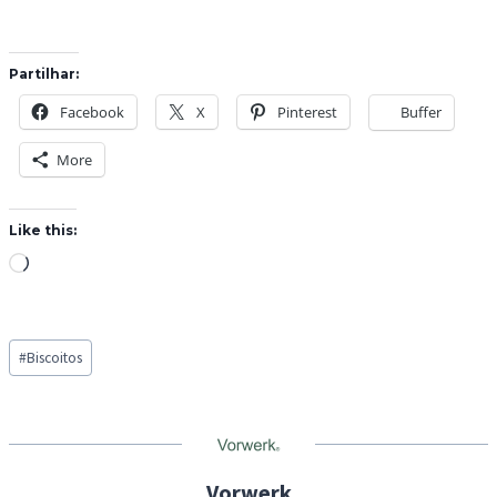
Partilhar:
Facebook
X
Pinterest
Buffer
More
Like this:
L
o
a
Post
d
#
Biscoitos
Tags:
i
n
g
…
Vorwerk