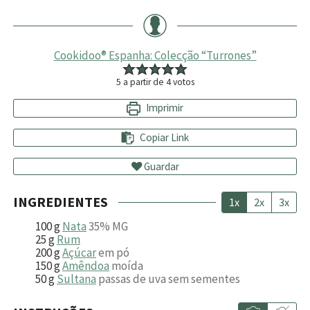
Cookidoo® Espanha: Colecção “Turrones”
5
a partir de
4
votos
Imprimir
Copiar Link
Guardar
INGREDIENTES
1x
2x
3x
100
g
Nata
35% MG
25
g
Rum
200
g
Açúcar
em pó
150
g
Amêndoa
moída
50
g
Sultana
passas de uva sem sementes