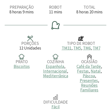
PREPARAÇÃO
ROBOT
TOTAL
h
m
m
h
m
8
horas
9
mins
11
mins
8
horas
20
mins
o
i
i
o
i
r
n
n
r
n
a
u
u
a
u
s
t
t
s
t
o
o
o
s
s
s
PORÇÕES
TIPO DE ROBOT
12
Unidades
TM31
,
TM5
,
TM6
,
TM7
PRATO
COZINHA
OCASIÃO
Biscoitos
Espanhola
,
Café da Tarde
,
Internacional
,
Festas
,
Natal
,
Mediterrânica
Páscoa
,
Presentes
,
Reuniões
Familiares
DIFICULDADE
Fácil