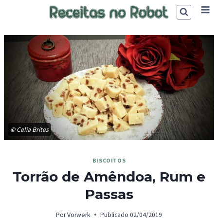
Skip
to
content
© Celia Brites
BISCOITOS
Torrão de Amêndoa, Rum e
Passas
Por
Vorwerk
Publicado
02/04/2019