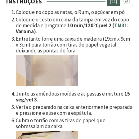
INSTRUÇÕES
Coloque no copo as natas, o Rum, o açúcar em pó.
Coloque o cesto em cima da tampa em vez do copo
de medida e programe
10 min/120ºC/vel 2
(TM31:
Varoma
)
.
Entretanto forre uma caixa de madeira (19cm x 9cm
x 3cm) para torrão com tiras de papel vegetal
deixando as pontas de fora.
Junte as amêndoas moídas e as passas e misture
15
seg/vel 3
.
Verta o preparado na caixa anteriormente preparada
e pressione e alise com a espátula.
Cubra o torrão com as tiras de papel que
sobressaíam da caixa.