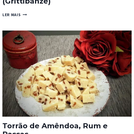
(Grittibänze)
HOMENZINHOS
LER MAIS
DE
MASSA
(GRITTIBÄNZE)
Torrão de Amêndoa, Rum e