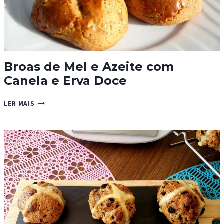
Broas de Mel e Azeite com
Canela e Erva Doce
BROAS
LER MAIS
DE
MEL
E
AZEITE
COM
CANELA
E
ERVA
DOCE