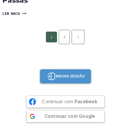
Passas
TORRÃO
LER MAIS
DE
AMÊNDOA,
RUM
Page
E
Página
1
2
navigation
PASSAS
seguinte
INICIAR SESSÃO
Continuar com
Facebook
Continuar com
Google