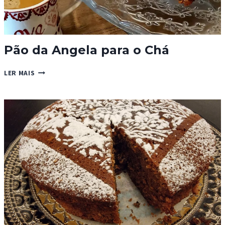
Pão da Angela para o Chá
PÃO
LER MAIS
DA
ANGELA
PARA
O
CHÁ