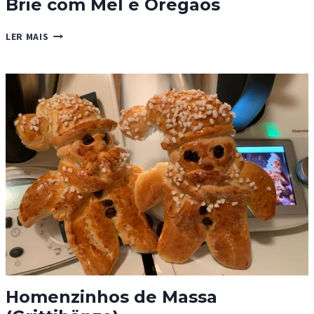
Brie com Mel e Oregãos
BRIE
LER MAIS
COM
MEL
E
OREGÃOS
Homenzinhos de Massa