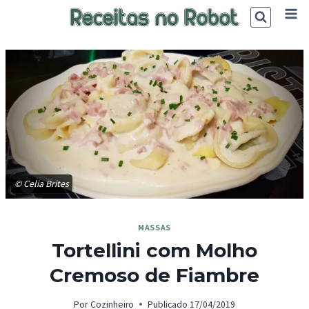
Skip
to
content
© Celia Brites
MASSAS
Tortellini com Molho
Cremoso de Fiambre
Por
Cozinheiro
Publicado
17/04/2019