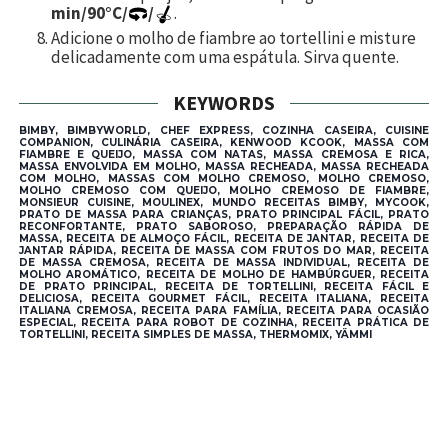
min/90°C/
/
.
Adicione o molho de fiambre ao tortellini e misture
delicadamente com uma espátula. Sirva quente.
KEYWORDS
BIMBY, BIMBYWORLD, CHEF EXPRESS, COZINHA CASEIRA, CUISINE
COMPANION, CULINÁRIA CASEIRA, KENWOOD KCOOK, MASSA COM
FIAMBRE E QUEIJO, MASSA COM NATAS, MASSA CREMOSA E RICA,
MASSA ENVOLVIDA EM MOLHO, MASSA RECHEADA, MASSA RECHEADA
COM MOLHO, MASSAS COM MOLHO CREMOSO, MOLHO CREMOSO,
MOLHO CREMOSO COM QUEIJO, MOLHO CREMOSO DE FIAMBRE,
MONSIEUR CUISINE, MOULINEX, MUNDO RECEITAS BIMBY, MYCOOK,
PRATO DE MASSA PARA CRIANÇAS, PRATO PRINCIPAL FÁCIL, PRATO
RECONFORTANTE, PRATO SABOROSO, PREPARAÇÃO RÁPIDA DE
MASSA, RECEITA DE ALMOÇO FÁCIL, RECEITA DE JANTAR, RECEITA DE
JANTAR RÁPIDA, RECEITA DE MASSA COM FRUTOS DO MAR, RECEITA
DE MASSA CREMOSA, RECEITA DE MASSA INDIVIDUAL, RECEITA DE
MOLHO AROMÁTICO, RECEITA DE MOLHO DE HAMBÚRGUER, RECEITA
DE PRATO PRINCIPAL, RECEITA DE TORTELLINI, RECEITA FÁCIL E
DELICIOSA, RECEITA GOURMET FÁCIL, RECEITA ITALIANA, RECEITA
ITALIANA CREMOSA, RECEITA PARA FAMÍLIA, RECEITA PARA OCASIÃO
ESPECIAL, RECEITA PARA ROBOT DE COZINHA, RECEITA PRÁTICA DE
TORTELLINI, RECEITA SIMPLES DE MASSA, THERMOMIX, YÄMMI