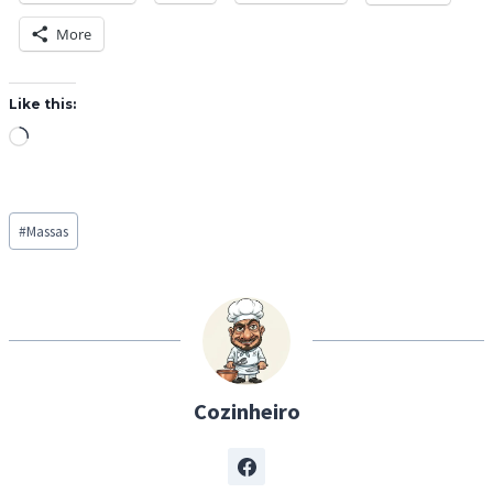
More
Like this:
L
o
a
Post
d
#
Massas
Tags:
i
n
g
…
Cozinheiro