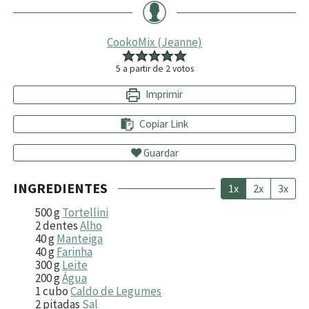
CookoMix (Jeanne)
5
a partir de
2
votos
Imprimir
Copiar Link
Guardar
INGREDIENTES
1x
2x
3x
500
g
Tortellini
2
dentes
Alho
40
g
Manteiga
40
g
Farinha
300
g
Leite
200
g
Água
1
cubo
Caldo de Legumes
2
pitadas
Sal