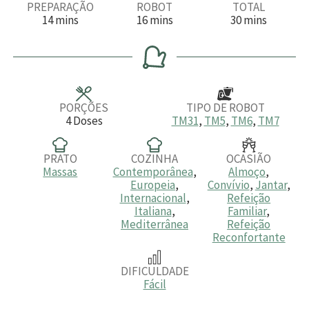
PREPARAÇÃO
ROBOT
TOTAL
m
m
m
14
mins
16
mins
30
mins
i
i
i
n
n
n
u
u
u
t
t
t
o
o
o
s
s
s
PORÇÕES
TIPO DE ROBOT
4
Doses
TM31
,
TM5
,
TM6
,
TM7
PRATO
COZINHA
OCASIÃO
Massas
Contemporânea
,
Almoço
,
Europeia
,
Convívio
,
Jantar
,
Internacional
,
Refeição
Italiana
,
Familiar
,
Mediterrânea
Refeição
Reconfortante
DIFICULDADE
Fácil