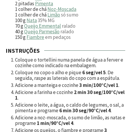
2
pitadas
Pimenta
1
colher de chá
Noz-Moscada
1
colher de chá
Limão
só sumo
100
g
Nata
35% MG
70
g
Queijo Emmental
ralado
40
g
Queijo Parmesão
ralado
150
g
Fiambre
em pedaços
INSTRUÇÕES
Coloque o tortellini numa panela de água a ferver e
cozinhe como indicado na embalagem.
Coloque no copo o alho e pique
6 seg/vel 5
. De
seguida, raspe as laterais do copo com a espátula.
Adicione a manteiga e cozinhe
3 min/100°C/vel 1
.
Adicione a farinha e cozinhe
2 min 30 seg/100°C/vel
1
.
Adicione o leite, a água, o caldo de legumes, o sal, a
pimenta e programe
6 min 30 seg/90°C/vel 4
.
Adicione a noz-moscada, o sumo de limão, as natas e
programe
1 min/90°C/vel 4
.
Adicione os queijos, o fiambre e programe
3