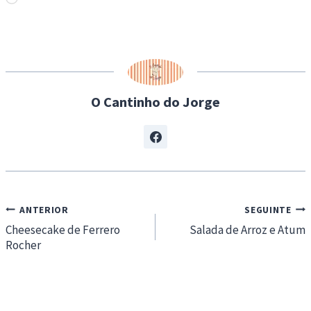
o
a
d
i
n
O Cantinho do Jorge
g
…
Navegação
ANTERIOR
SEGUINTE
de
Cheesecake de Ferrero
Salada de Arroz e Atum
Rocher
artigos