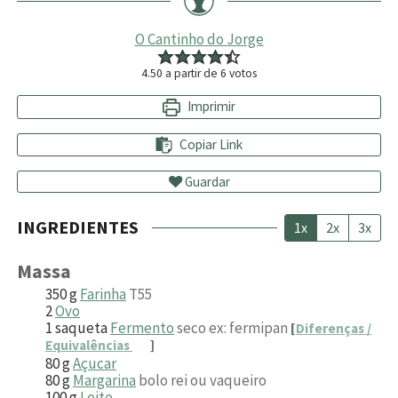
O Cantinho do Jorge
4.50
a partir de
6
votos
Imprimir
Copiar Link
Guardar
INGREDIENTES
1x
2x
3x
Massa
350
g
Farinha
T55
2
Ovo
1
saqueta
Fermento
seco ex: fermipan
[
Diferenças /
Equivalências
]
80
g
Açucar
80
g
Margarina
bolo rei ou vaqueiro
100
g
Leite