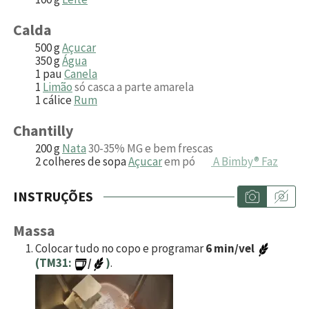
Calda
500
g
Açucar
350
g
Água
1
pau
Canela
1
Limão
só casca a parte amarela
1
cálice
Rum
Chantilly
200
g
Nata
30-35% MG e bem frescas
2
colheres de sopa
Açucar
em pó
A Bimby® Faz
INSTRUÇÕES
Massa
Colocar tudo no copo e programar
6 min/vel
(TM31:
/
)
.