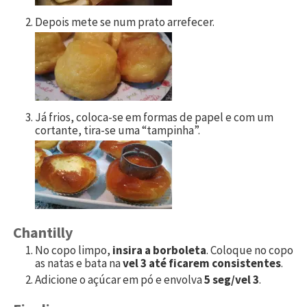
Depois mete se num prato arrefecer.
Já frios, coloca-se em formas de papel e com um
cortante, tira-se uma “tampinha”.
Chantilly
No copo limpo,
insira a borboleta
. Coloque no copo
as natas e bata na
vel 3 até ficarem consistentes
.
Adicione o açúcar em pó e envolva
5 seg/vel 3
.