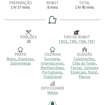
PREPARAÇÃO
ROBOT
TOTAL
h
m
m
h
m
1
hr
37
mins
8
mins
1
hr
45
mins
o
i
i
o
i
r
n
n
r
n
a
u
u
a
u
t
t
t
o
o
o
s
s
s
PORÇÕES
TIPO DE ROBOT
20
TM31
,
TM5
,
TM6
,
TM7
PRATO
COZINHA
OCASIÃO
Bolos
,
Queques
,
Europeia
,
Celebrações
,
Sobremesas
Internacional
,
Chás da Tarde
,
Mediterrânea
,
Festas
,
Jantares
Portuguesa
,
Especiais
,
Natal
,
Tradicional
Páscoa
DIFICULDADE
Média