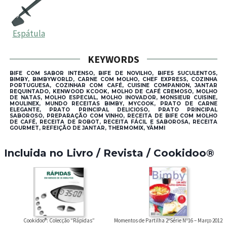
Espátula
KEYWORDS
BIFE COM SABOR INTENSO, BIFE DE NOVILHO, BIFES SUCULENTOS,
BIMBY, BIMBYWORLD, CARNE COM MOLHO, CHEF EXPRESS, COZINHA
PORTUGUESA, COZINHAR COM CAFÉ, CUISINE COMPANION, JANTAR
REQUINTADO, KENWOOD KCOOK, MOLHO DE CAFÉ CREMOSO, MOLHO
DE NATAS, MOLHO ESPECIAL, MOLHO INOVADOR, MONSIEUR CUISINE,
MOULINEX, MUNDO RECEITAS BIMBY, MYCOOK, PRATO DE CARNE
ELEGANTE, PRATO PRINCIPAL DELICIOSO, PRATO PRINCIPAL
SABOROSO, PREPARAÇÃO COM VINHO, RECEITA DE BIFE COM MOLHO
DE CAFÉ, RECEITA DE ROBOT, RECEITA FÁCIL E SABOROSA, RECEITA
GOURMET, REFEIÇÃO DE JANTAR, THERMOMIX, YÄMMI
Incluida no Livro / Revista / Cookidoo®
Cookidoo®: Colecção “Rápidas”
Momentos de Partilha 2ªSérie Nº16 – Março 2012