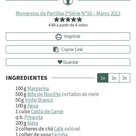
Momentos de Partilha 2ªSérie Nº16 – Março 2012
4.88
a partir de
8
votos
Imprimir
Copiar Link
Guardar
INGREDIENTES
1x
2x
3x
100
g
Margarina
500
g
Bife de Novilho
cortados ao meio
50
g
Vinho Branco
100
g
Água
1
cubo
Caldo de Carne
q.b.
Pimenta
200
g
Nata
2
colheres de chá
Café
solúvel
1
colher de sopa
Farinha