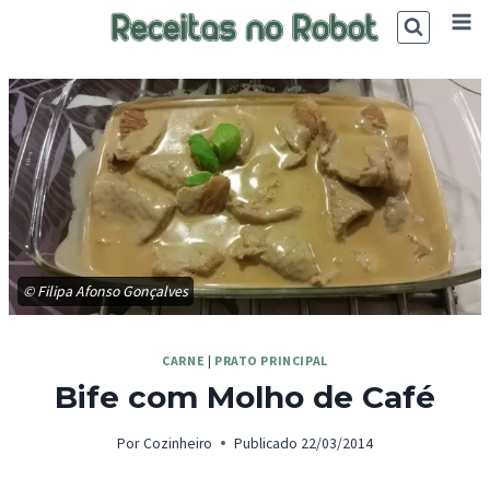
Skip
to
content
© Filipa Afonso Gonçalves
CARNE
|
PRATO PRINCIPAL
Bife com Molho de Café
Por
Cozinheiro
Publicado
22/03/2014