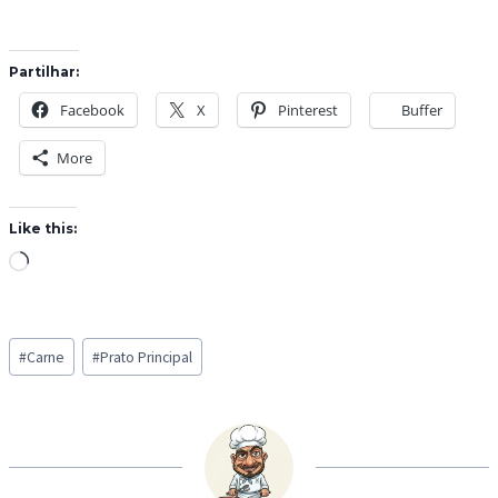
Partilhar:
Facebook
X
Pinterest
Buffer
More
Like this:
L
o
a
Post
d
#
Carne
#
Prato Principal
Tags:
i
n
g
…