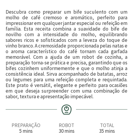
Descubra como preparar um bife suculento com um
molho de café cremoso e aromático, perfeito para
impressionar em qualquer jantar especial ou refeição em
família. Esta receita combina a suavidade do bife de
novilho com a intensidade do molho, equilibrando
sabores ricos e sofisticados com a leveza do toque de
vinho branco. A cremosidade proporcionada pelas natas e
o aroma característico do café tornam cada garfada
memorável. Com a ajuda de um robot de cozinha, a
preparação torna-se prática e precisa, garantindo que os
bifes cozinhem uniformemente e que o molho atinja a
consistência ideal. Sirva acompanhado de batatas, arroz
ou legumes para uma refeição completa e requintada.
Este prato é versátil, elegante e perfeito para ocasiões
em que deseja surpreender com uma combinação de
sabor, textura e apresentação impecável.
PREPARAÇÃO
ROBOT
TOTAL
m
m
m
5
mins
30
mins
35
mins