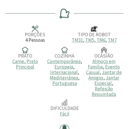
i
i
i
n
n
n
u
u
u
t
t
t
o
o
o
s
s
s
PORÇÕES
TIPO DE ROBOT
4
Pessoas
TM31
,
TM5
,
TM6
,
TM7
PRATO
COZINHA
OCASIÃO
Carne
,
Prato
Contemporânea
,
Almoço em
Principal
Europeia
,
Família
,
Evento
Internacional
,
Casual
,
Jantar de
Mediterrânea
,
Amigos
,
Jantar
Portuguesa
Especial
,
Refeição
Requintada
DIFICULDADE
Fácil