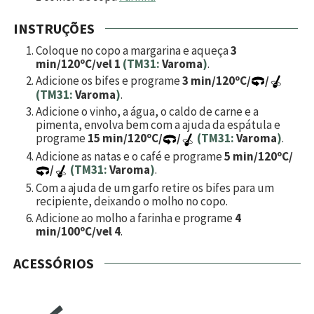
INSTRUÇÕES
Coloque no copo a margarina e aqueça
3
min/120ºC/vel 1
(TM31:
Varoma
)
.
Adicione os bifes e programe
3 min/120ºC/
/
(TM31:
Varoma
)
.
Adicione o vinho, a água, o caldo de carne e a
pimenta, envolva bem com a ajuda da espátula e
programe
15 min/120ºC/
/
(TM31:
Varoma
)
.
Adicione as natas e o café e programe
5 min/120ºC/
/
(TM31:
Varoma
)
.
Com a ajuda de um garfo retire os bifes para um
recipiente, deixando o molho no copo.
Adicione ao molho a farinha e programe
4
min/100ºC/vel 4
.
ACESSÓRIOS