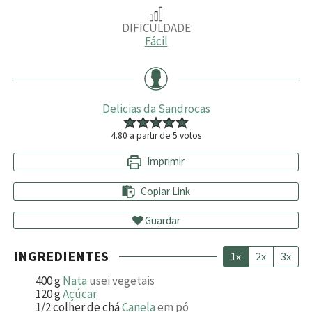
DIFICULDADE
Fácil
Delicias da Sandrocas
4.80
a partir de
5
votos
Imprimir
Copiar Link
Guardar
INGREDIENTES
1x
2x
3x
400
g
Nata
usei vegetais
120
g
Açúcar
1/2
colher de chá
Canela
em pó