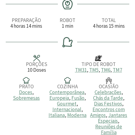
PREPARAÇÃO
ROBOT
TOTAL
h
m
m
h
m
4
horas
14
mins
1
min
4
horas
15
mins
o
i
i
o
i
r
n
n
r
n
a
u
u
a
u
s
t
t
s
t
o
o
o
s
s
PORÇÕES
TIPO DE ROBOT
10
Doses
TM31
,
TM5
,
TM6
,
TM7
PRATO
COZINHA
OCASIÃO
Doces
,
Contemporânea
,
Celebrações
,
Sobremesas
Europeia
,
Fusão
,
Chás da Tarde
,
Gourmet
,
Dias Festivos
,
Internacional
,
Encontros com
Italiana
,
Moderna
Amigos
,
Jantares
Especiais
,
Reuniões de
Família