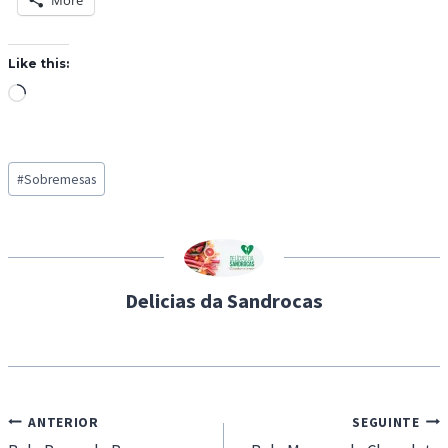
More
Like this:
L
o
a
Post
d
#
Sobremesas
Tags:
i
n
g
…
Delicias da Sandrocas
Navegação
ANTERIOR
SEGUINTE