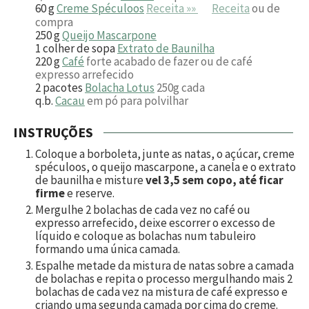
60
g
Creme Spéculoos
Receita »»
Receita
ou de
compra
250
g
Queijo Mascarpone
1
colher de sopa
Extrato de Baunilha
220
g
Café
forte acabado de fazer ou de café
expresso arrefecido
2
pacotes
Bolacha Lotus
250g cada
q.b.
Cacau
em pó para polvilhar
INSTRUÇÕES
Coloque a borboleta, junte as natas, o açúcar, creme
spéculoos, o queijo mascarpone, a canela e o extrato
de baunilha e misture
vel 3,5 sem copo, até ficar
firme
e reserve.
Mergulhe 2 bolachas de cada vez no café ou
expresso arrefecido, deixe escorrer o excesso de
líquido e coloque as bolachas num tabuleiro
formando uma única camada.
Espalhe metade da mistura de natas sobre a camada
de bolachas e repita o processo mergulhando mais 2
bolachas de cada vez na mistura de café expresso e
criando uma segunda camada por cima do creme.