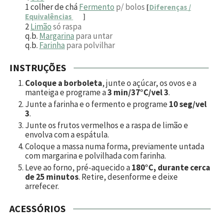
1
colher de chá
Fermento
p/ bolos
[
Diferenças /
Equivalências
]
2
Limão
só raspa
q.b.
Margarina
para untar
q.b.
Farinha
para polvilhar
INSTRUÇÕES
Coloque a borboleta
, junte o açúcar, os ovos e a
manteiga e programe a
3 min/37°C/vel 3
.
Junte a farinha e o fermento e programe
10 seg/vel
3
.
Junte os frutos vermelhos e a raspa de limão e
envolva com a espátula.
Coloque a massa numa forma, previamente untada
com margarina e polvilhada com farinha.
Leve ao forno, pré-aquecido a
180°C, durante cerca
de 25 minutos
. Retire, desenforme e deixe
arrefecer.
ACESSÓRIOS