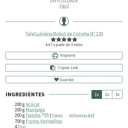
DIFICULDADE
Fácil
TeleCulinária Robot de Cozinha Nº 130
4.67
a partir de
3
votos
Imprimir
Copiar Link
Guardar
INGREDIENTES
1x
2x
3x
200
g
Açúcar
200
g
Manteiga
200
g
Farinha
T55
[
Tipos
Informação
]
700
g
Frutos Vermelhos
4
Ovo