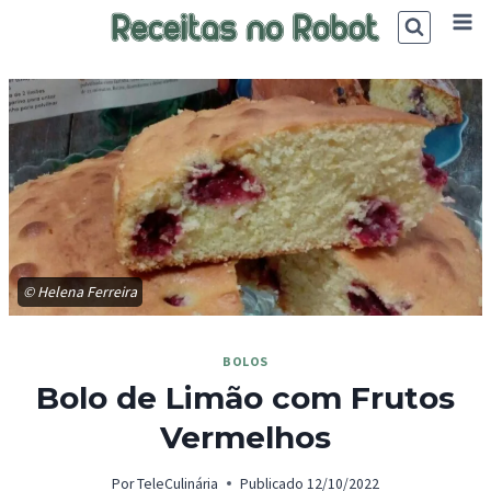
Skip
to
content
© Helena Ferreira
BOLOS
Bolo de Limão com Frutos
Vermelhos
Por
TeleCulinária
Publicado
12/10/2022