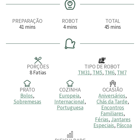
PREPARAÇÃO
ROBOT
TOTAL
m
m
m
41
mins
4
mins
45
mins
i
i
i
n
n
n
u
u
u
t
t
t
o
o
o
s
s
s
PORÇÕES
TIPO DE ROBOT
8
Fatias
TM31
,
TM5
,
TM6
,
TM7
PRATO
COZINHA
OCASIÃO
Bolos
,
Europeia
,
Aniversários
,
Sobremesas
Internacional
,
Chás da Tarde
,
Portuguesa
Encontros
Familiares
,
Férias
,
Jantares
Especiais
,
Páscoa