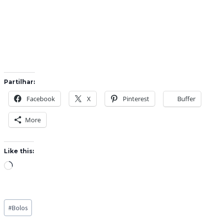
Partilhar:
Facebook
X
Pinterest
Buffer
More
Like this:
L
o
a
Post
d
#
Bolos
Tags:
i