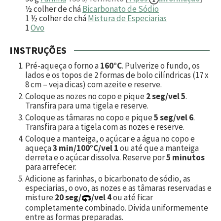
½
colher de chá
Bicarbonato de Sódio
1 ½
colher de chá
Mistura de Especiarias
1
Ovo
INSTRUÇÕES
Pré-aqueça o forno a
160°C
. Pulverize o fundo, os
lados e os topos de 2 formas de bolo cilíndricas (17 x
8 cm – veja dicas) com azeite e reserve.
Coloque as nozes no copo e pique
2 seg/vel 5
.
Transfira para uma tigela e reserve.
Coloque as tâmaras no copo e pique
5 seg/vel 6
.
Transfira para a tigela com as nozes e reserve.
Coloque a manteiga, o açúcar e a água no copo e
aqueça
3 min/100°C/vel 1
ou até que a manteiga
derreta e o açúcar dissolva. Reserve por
5 minutos
para arrefecer.
Adicione as farinhas, o bicarbonato de sódio, as
especiarias, o ovo, as nozes e as tâmaras reservadas e
misture
20 seg/
/vel 4
ou até ficar
completamente combinado. Divida uniformemente
entre as formas preparadas.