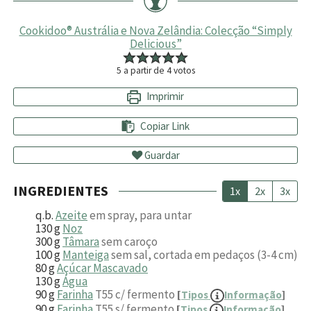
Cookidoo® Austrália e Nova Zelândia: Colecção “Simply
Delicious”
5
a partir de
4
votos
Imprimir
Copiar Link
Guardar
INGREDIENTES
1x
2x
3x
q.b.
Azeite
em spray, para untar
130
g
Noz
300
g
Tâmara
sem caroço
100
g
Manteiga
sem sal, cortada em pedaços (3-4 cm)
80
g
Açúcar Mascavado
130
g
Água
90
g
Farinha
T55 c/ fermento
[
Tipos
Informação
]
90
g
Farinha
T55 s/ fermento
[
Tipos
Informação
]