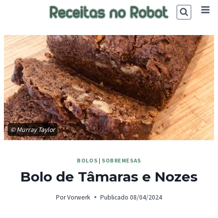
Skip
to
content
© Murray Taylor
BOLOS
|
SOBREMESAS
Bolo de Tâmaras e Nozes
Por
Vorwerk
Publicado
08/04/2024