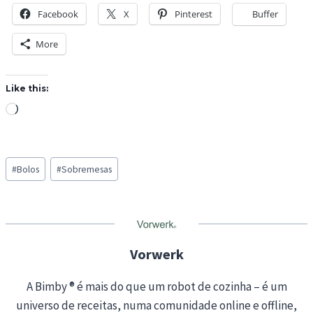
Facebook
X
Pinterest
Buffer
More
Like this:
L
o
a
Post
d
#
Bolos
#
Sobremesas
Tags:
i
n
g
…
Vorwerk
A Bimby ® é mais do que um robot de cozinha – é um
universo de receitas, numa comunidade online e offline,