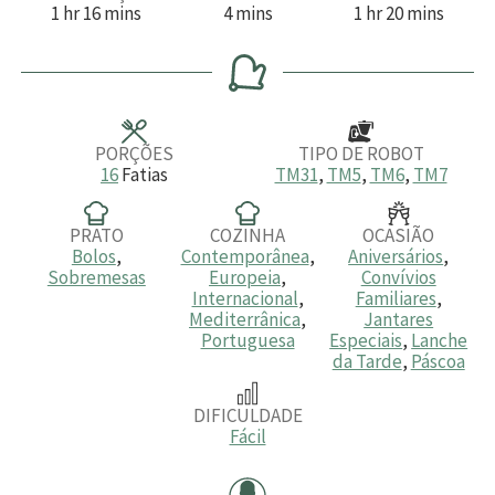
h
m
m
h
m
1
hr
16
mins
4
mins
1
hr
20
mins
o
i
i
o
i
r
n
n
r
n
a
u
u
a
u
t
t
t
o
o
o
s
s
s
PORÇÕES
TIPO DE ROBOT
16
Fatias
TM31
,
TM5
,
TM6
,
TM7
PRATO
COZINHA
OCASIÃO
Bolos
,
Contemporânea
,
Aniversários
,
Sobremesas
Europeia
,
Convívios
Internacional
,
Familiares
,
Mediterrânica
,
Jantares
Portuguesa
Especiais
,
Lanche
da Tarde
,
Páscoa
DIFICULDADE
Fácil