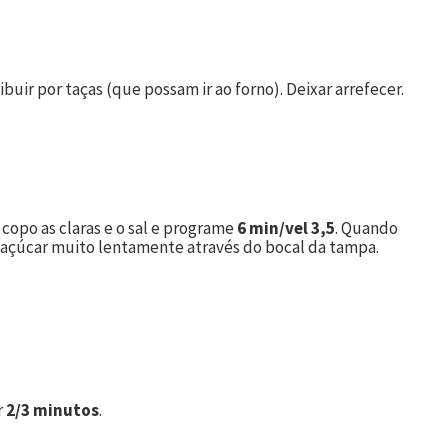
buir por taças (que possam ir ao forno). Deixar arrefecer.
 copo as claras e o sal e programe
6 min/vel 3,5
. Quando
o açúcar muito lentamente através do bocal da tampa.
r
2/3 minutos
.