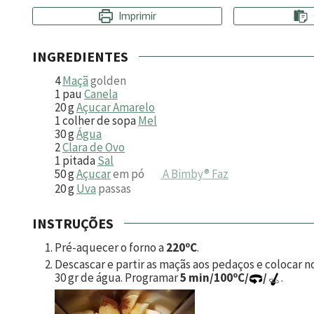
Imprimir
INGREDIENTES
4
Maçã
golden
1
pau
Canela
20
g
Açucar Amarelo
1
colher de sopa
Mel
30
g
Água
2
Clara de Ovo
1
pitada
Sal
50
g
Açucar
em pó
A Bimby® Faz
20
g
Uva
passas
INSTRUÇÕES
Pré-aquecer o forno a
220ºC
.
Descascar e partir as maçãs aos pedaços e colocar n
30 gr de água. Programar
5 min/100ºC/
/
.