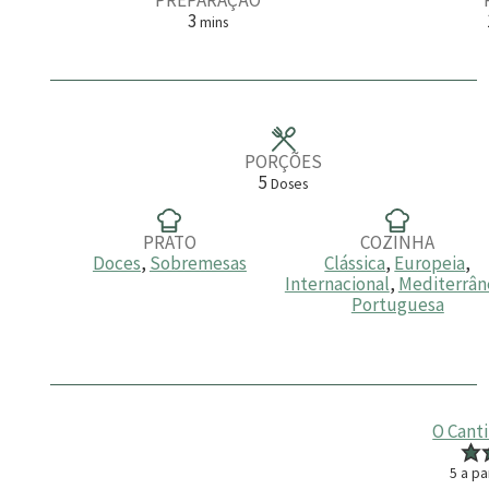
m
3
mins
i
n
u
t
o
s
PORÇÕES
5
Doses
PRATO
COZINHA
Doces
,
Sobremesas
Clássica
,
Europeia
,
Internacional
,
Mediterrân
Portuguesa
O Cant
5
a pa