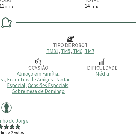
m
m
11
14
mins
mins
i
i
n
n
u
u
t
t
o
o
s
s
TIPO DE ROBOT
TM31
,
TM5
,
TM6
,
TM7
OCASIÃO
DIFICULDADE
Almoço em Família
,
Média
ea
,
Encontros de Amigos
,
Jantar
Especial
,
Ocasiões Especiais
,
Sobremesa de Domingo
inho do Jorge
rtir de
2
votos