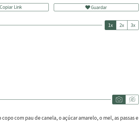
Copiar Link
Guardar
1x
2x
3x
o copo com pau de canela, o açúcar amarelo, o mel, as passas e