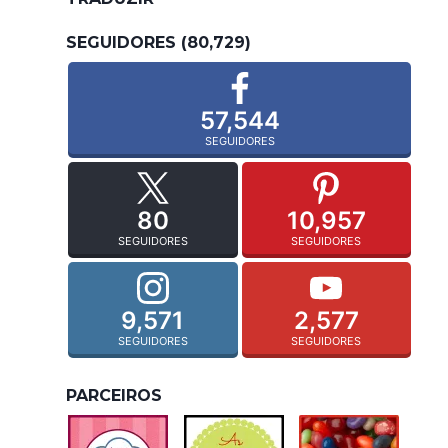
SEGUIDORES (80,729)
57,544
SEGUIDORES
80
10,957
SEGUIDORES
SEGUIDORES
9,571
2,577
SEGUIDORES
SEGUIDORES
PARCEIROS