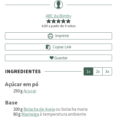
ABC da Bimby
4.89
a partir de
9
votos
Imprimir
Copiar Link
Guardar
INGREDIENTES
1x
2x
3x
Açúcar em pó
250
g
Açucar
Base
200
g
Bolacha de Aveia
ou bolacha maria
80
g
Manteiga
à temperatura ambiente