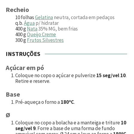
Recheio
10
folhas
Gelatina
neutra, cortada em pedaços
q.b.
Água
p/ hidratar
400
g
Nata
35% MG, bem frias
400
g
Queijo Creme
300
g
Frutos Silvestres
INSTRUÇÕES
Açúcar em pó
Coloque no copo o açúcar e pulverize
15 seg/vel 10
.
Retire e reserve.
Base
Pré-aqueça o forno a
180ºC
.
Ø
Coloque no copo a bolacha e a manteiga e triture
10
seg/vel 9
. Forre a base de uma forma de fundo