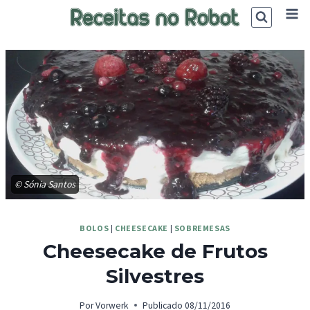
Skip
to
content
© Sónia Santos
BOLOS
|
CHEESECAKE
|
SOBREMESAS
Cheesecake de Frutos
Silvestres
Por
Vorwerk
Publicado
08/11/2016