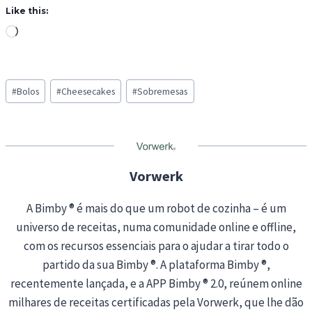
Like this:
L
o
a
Post
d
#
Bolos
#
Cheesecakes
#
Sobremesas
Tags:
i
n
g
…
Vorwerk
A Bimby ® é mais do que um robot de cozinha – é um
universo de receitas, numa comunidade online e offline,
com os recursos essenciais para o ajudar a tirar todo o
partido da sua Bimby ®. A plataforma Bimby ®,
recentemente lançada, e a APP Bimby ® 2.0, reúnem online
milhares de receitas certificadas pela Vorwerk, que lhe dão