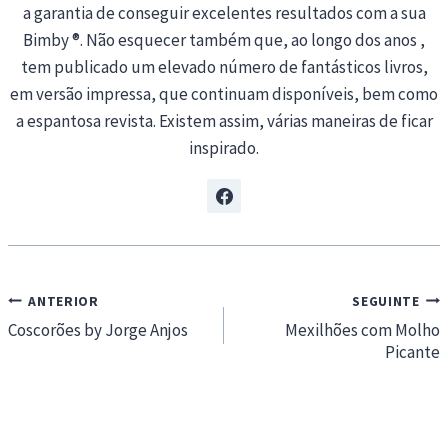
a garantia de conseguir excelentes resultados com a sua
Bimby ®. Não esquecer também que, ao longo dos anos ,
tem publicado um elevado número de fantásticos livros,
em versão impressa, que continuam disponíveis, bem como
a espantosa revista. Existem assim, várias maneiras de ficar
inspirado.
Navegação
ANTERIOR
SEGUINTE
de
Coscorões by Jorge Anjos
Mexilhões com Molho
Picante
artigos