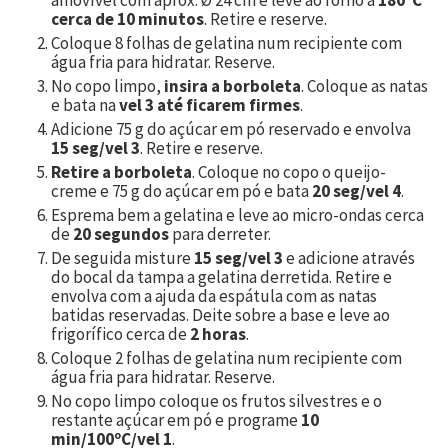
amovível com aprox. Ø 24 cm e leve ao forno a
180ºC
cerca de 10 minutos
. Retire e reserve.
Coloque 8 folhas de gelatina num recipiente com
água fria para hidratar. Reserve.
No copo limpo,
insira a borboleta
. Coloque as natas
e bata na
vel 3 até ficarem firmes
.
Adicione
75
g do açúcar em pó reservado e envolva
15 seg/vel 3
. Retire e reserve.
Retire a borboleta
. Coloque no copo o queijo-
creme e
75
g do açúcar em pó e bata
20 seg/vel 4
.
Esprema bem a gelatina e leve ao micro-ondas cerca
de
20 segundos
para derreter.
De seguida misture
15 seg/vel 3
e adicione através
do bocal da tampa a gelatina derretida. Retire e
envolva com a ajuda da espátula com as natas
batidas reservadas. Deite sobre a base e leve ao
frigorífico cerca de
2 horas
.
Coloque 2 folhas de gelatina num recipiente com
água fria para hidratar. Reserve.
No copo limpo coloque os frutos silvestres e o
restante açúcar em pó e programe
10
min/100ºC/vel 1
.