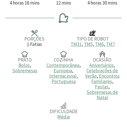
h
m
m
h
m
4
horas
18
mins
12
mins
4
horas
30
mins
o
i
i
o
i
r
n
n
r
n
a
u
u
a
u
s
t
t
s
t
o
o
o
s
s
s
PORÇÕES
TIPO DE ROBOT
8
Fatias
TM31
,
TM5
,
TM6
,
TM7
PRATO
COZINHA
OCASIÃO
Bolos
,
Contemporânea
,
Aniversários
,
Sobremesas
Europeia
,
Celebrações de
Internacional
,
Verão
,
Encontros
Portuguesa
Familiares
,
Festas
,
Sobremesas de
Natal
DIFICULDADE
Média