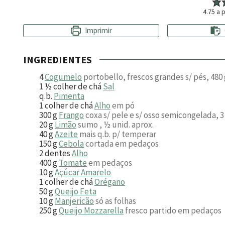
4.75
a p
Imprimir
INGREDIENTES
4
Cogumelo
portobello, frescos grandes s/ pés, 480 
1 ½
colher de chá
Sal
q.b.
Pimenta
1
colher de chá
Alho
em pó
300
g
Frango
coxa s/ pele e s/ osso semicongelada, 3
20
g
Limão
sumo , ½ unid. aprox.
40
g
Azeite
mais q.b. p/ temperar
150
g
Cebola
cortada em pedaços
2
dentes
Alho
400
g
Tomate
em pedaços
10
g
Açúcar Amarelo
1
colher de chá
Orégano
50
g
Queijo Feta
10
g
Manjericão
só as folhas
250
g
Queijo Mozzarella
fresco partido em pedaços