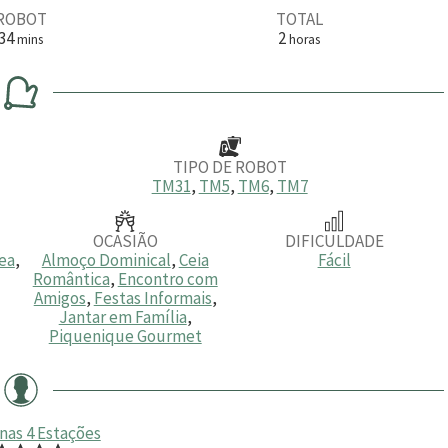
ROBOT
TOTAL
m
h
34
2
mins
horas
i
o
n
r
u
a
t
s
o
s
TIPO DE ROBOT
TM31
,
TM5
,
TM6
,
TM7
OCASIÃO
DIFICULDADE
ea
,
Almoço Dominical
,
Ceia
Fácil
Romântica
,
Encontro com
Amigos
,
Festas Informais
,
Jantar em Família
,
Piquenique Gourmet
nas 4 Estações