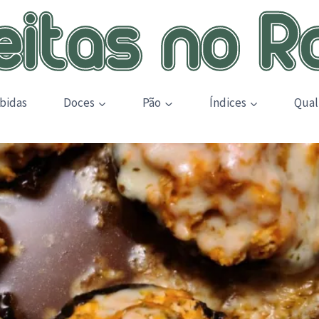
bidas
Doces
Pão
Índices
Qual