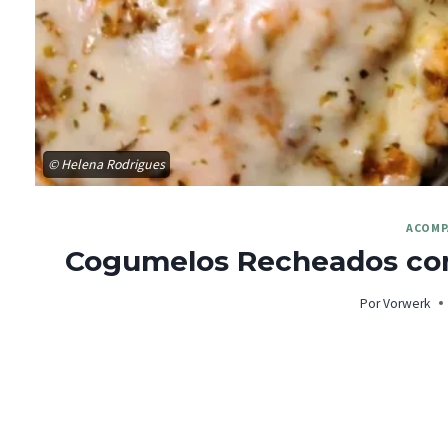
© Helena Rodrigues
ACOMP
Cogumelos Recheados com
Por
Vorwerk