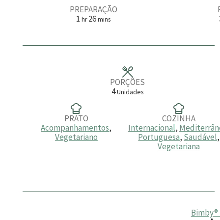
PREPARAÇÃO
h
m
1
26
hr
mins
o
i
r
n
a
u
t
o
s
PORÇÕES
4
Unidades
PRATO
COZINHA
Acompanhamentos
,
Internacional
,
Mediterrân
Vegetariano
Portuguesa
,
Saudável
,
Vegetariana
Bimby® 