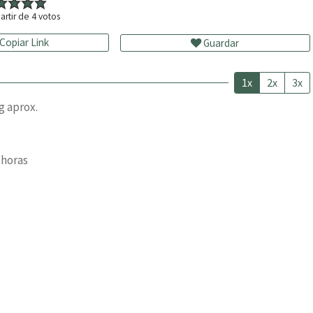
artir de
4
votos
Copiar Link
Guardar
1x
2x
3x
g aprox.
 horas