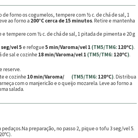
ro de forno os cogumelos, tempere com
½
c. de chá de sal,
1
leve ao forno a
200°C cerca de 15 minutos
. Retire e mantenha
re e tempere com
½
c. de chá de sal,
1
pitada de pimenta e
20
g
 seg/vel 5
e refogue
5 min/Varoma/vel 1
(TM5/TM6:
120ºC
)
.
á de sal e cozinhe
18 min/Varoma/vel 1
(TM5/TM6:
120ºC
)
.
e reserve.
te e cozinhe
10 min/Varoma/
(TM5/TM6:
120ºC
)
. Distribua
neça com o manjericão e o queijo mozarela. Leve ao forno a
 uma salada.
m pedaços.
Na preparação, no passo 2, pique o tofu 3 seg/vel 5.
20ºC
)
.