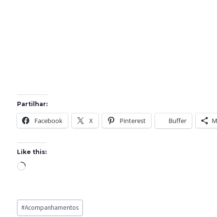
Partilhar:
Facebook
X
Pinterest
Buffer
M
Like this:
L
o
a
Post
d
#
Acompanhamentos
Tags: