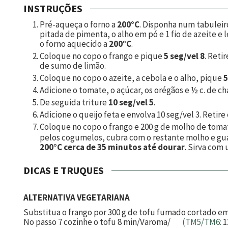
INSTRUÇÕES
Pré-aqueça o forno a
200°C
. Disponha num tabulei
pitada de pimenta, o alho em pó e
1
fio de azeite e 
o forno aquecido a
200°C
.
Coloque no copo o frango e pique
5 seg/vel 8
. Reti
de sumo de limão.
Coloque no copo o azeite, a cebola e o alho, pique
5
Adicione o tomate, o açúcar, os orégãos e
½
c. de ch
De seguida triture
10 seg/vel 5
.
Adicione o queijo feta e envolva 10 seg/vel 3. Retire 
Coloque no copo o frango e
200
g de molho de toma
pelos cogumelos, cubra com o restante molho e guar
200°C cerca de 35 minutos até dourar
. Sirva com
DICAS E TRUQUES
ALTERNATIVA VEGETARIANA
Substitua o frango por 300 g de tofu fumado cortado e
No passo 7 cozinhe o tofu 8 min/Varoma/
(TM5/TM6:
1