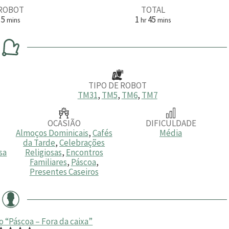
ROBOT
TOTAL
m
h
m
5
1
45
mins
hr
mins
i
o
i
n
r
n
u
a
u
t
t
o
o
s
s
TIPO DE ROBOT
TM31
,
TM5
,
TM6
,
TM7
OCASIÃO
DIFICULDADE
Almoços Dominicais
,
Cafés
Média
da Tarde
,
Celebrações
sa
Religiosas
,
Encontros
Familiares
,
Páscoa
,
Presentes Caseiros
 “Páscoa – Fora da caixa”