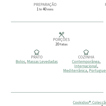
PREPARAÇÃO
h
m
1
40
hr
mins
o
i
r
n
a
u
t
o
s
PORÇÕES
20
Fatias
PRATO
COZINHA
Bolos
,
Massas Levedadas
Contemporânea
,
Internacional
,
Mediterrânica
,
Portugue
Cookidoo®: Colecção