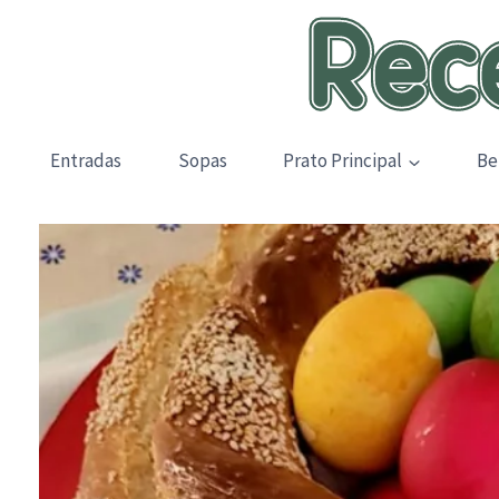
Skip
to
content
Entradas
Sopas
Prato Principal
Be