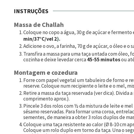
INSTRUÇÕES
Massa de Challah
Coloque no copo a água,
30
g de açúcar e fermento 
min/37°C/vel 2
)
.
Adicione o ovo, a farinha,
70
g de açúcar, o óleo e o s
Transfira a massa para uma taça untada com óleo, 
cozinha e deixe levedar cerca
45-55 minutos
ou até
Montagem e cozedura
Forre com papel vegetal um tabuleiro de forno e r
reserve. Coloque num recipiente o leite e o mel, mis
Retire a massa da taça reservada (ver dica). Divida 
comprimento aprox.).
Pincele 3 dos rolos com ½ da mistura de leite e mel
sésamo reservadas. Para formar uma coroa, entrela
sementes, de maneira a obter 3 rolos duplos de mas
Coloque uma taça resistente ao calor (Ø 8-10 cm apr
Coloque um rolo duplo em torno da taça. Una o seg