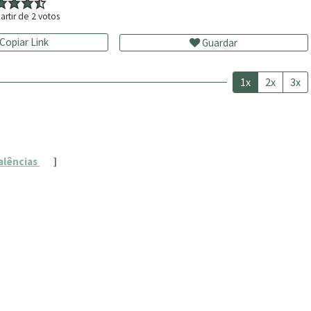
artir de
2
votos
Copiar Link
Guardar
1x
2x
3x
alências
]