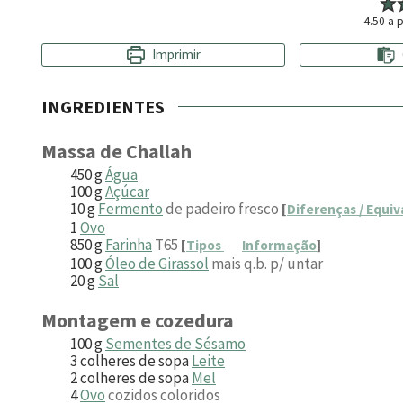
4.50
a p
Imprimir
INGREDIENTES
Massa de Challah
450
g
Água
100
g
Açúcar
10
g
Fermento
de padeiro fresco
[
Diferenças / Equiv
1
Ovo
850
g
Farinha
T65
[
Tipos
Informação
]
100
g
Óleo de Girassol
mais q.b. p/ untar
20
g
Sal
Montagem e cozedura
100
g
Sementes de Sésamo
3
colheres de sopa
Leite
2
colheres de sopa
Mel
4
Ovo
cozidos coloridos