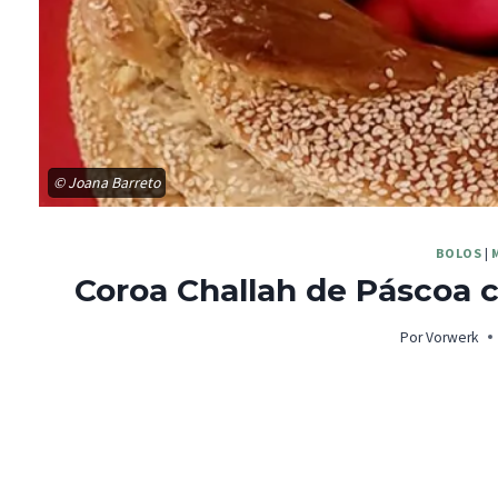
© Joana Barreto
BOLOS
|
Coroa Challah de Páscoa 
Por
Vorwerk