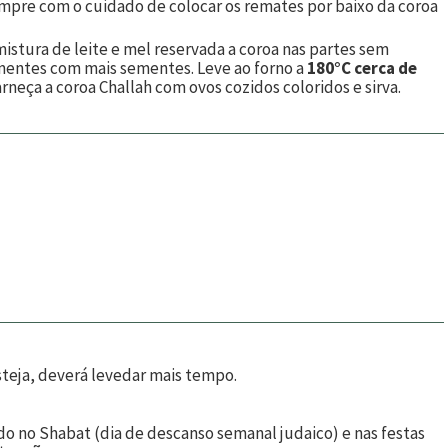
sempre com o cuidado de colocar os remates por baixo da coroa
mistura de leite e mel reservada a coroa nas partes sem
ementes com mais sementes. Leve ao forno a
180°C cerca de
rneça a coroa Challah com ovos cozidos coloridos e sirva.
esteja, deverá levedar mais tempo.
 no Shabat (dia de descanso semanal judaico) e nas festas