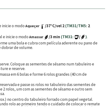
e inicie o modo
/37°C/vel 2
(TM31/TM5:
2
Aqueçer
al e inicie o modo
/3 min
(TM31:
/
)
.
Amassar
forme uma bola e cubra com película aderente ou pano de
 dobrar de volume.
eserve. Coloque as sementes de sésamo num tabuleiro e
ture e reserve.
a massa em 6 bolas e forme 6 rolos grandes (40 cm de
 reservada e passe os rolos no tabuleiro das sementes de
ce 2 rolos, um com as sementes de sésamo e outro sem
sa.
ox.) no centro do tabuleiro forrado com papel vegetal.
undo rolo ao primeiro tendo o cuidado de colocar o remate