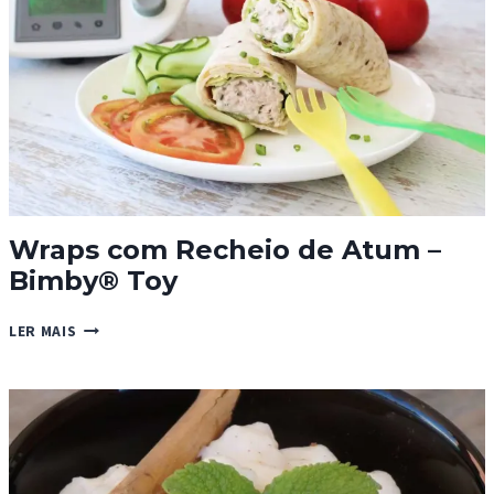
Wraps com Recheio de Atum –
Bimby® Toy
WRAPS
LER MAIS
COM
RECHEIO
DE
ATUM
–
BIMBY®
TOY