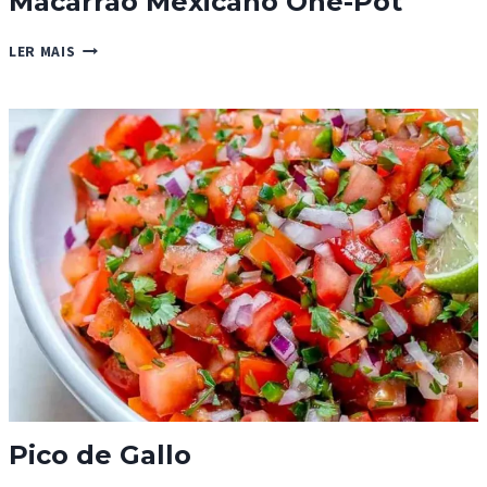
Macarrão Mexicano One-Pot
MACARRÃO
LER MAIS
MEXICANO
ONE-
POT
Pico de Gallo