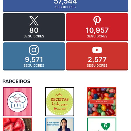
57,544
SEGUIDORES
80
10,957
SEGUIDORES
SEGUIDORES
9,571
2,577
SEGUIDORES
SEGUIDORES
PARCEIROS