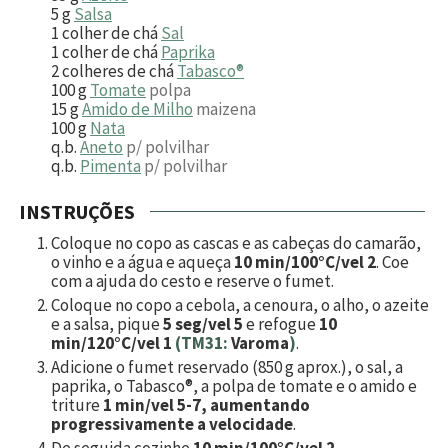
5
g
Salsa
1
colher de chá
Sal
1
colher de chá
Paprika
2
colheres de chá
Tabasco®
100
g
Tomate
polpa
15
g
Amido de Milho
maizena
100
g
Nata
q.b.
Aneto
p/ polvilhar
q.b.
Pimenta
p/ polvilhar
INSTRUÇÕES
Coloque no copo as cascas e as cabeças do camarão,
o vinho e a água e aqueça
10 min/100°C/vel 2
. Coe
com a ajuda do cesto e reserve o fumet.
Coloque no copo a cebola, a cenoura, o alho, o azeite
e a salsa, pique
5 seg/vel 5
e refogue
10
min/120°C/vel 1
(TM31:
Varoma
)
.
Adicione o fumet reservado (850 g aprox.), o sal, a
paprika, o Tabasco®, a polpa de tomate e o amido e
triture
1 min/vel 5-7, aumentando
progressivamente a velocidade
.
De seguida cozinhe
10 min/100°C/vel 2
.