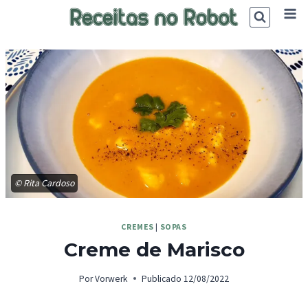
Skip
to
content
© Rita Cardoso
CREMES
|
SOPAS
Creme de Marisco
Por
Vorwerk
Publicado
12/08/2022