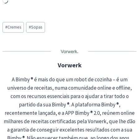
L
o
a
Post
d
#
Cremes
#
Sopas
Tags:
i
n
g
…
Vorwerk
A Bimby ® é mais do que um robot de cozinha – é um
universo de receitas, numa comunidade online e offline,
com os recursos essenciais para o ajudar a tirar todo o
partido da sua Bimby ®. A plataforma Bimby ®,
recentemente lançada, e a APP Bimby ® 2.0, reúnem online
milhares de receitas certificadas pela Vorwerk, que lhe dão
a garantia de conseguir excelentes resultados com a sua
Bimby ®. Não esquecer também que, ao longo dos anos ,