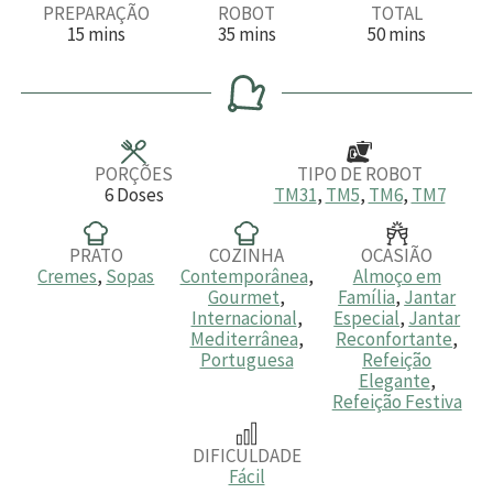
PREPARAÇÃO
ROBOT
TOTAL
m
m
m
15
mins
35
mins
50
mins
i
i
i
n
n
n
u
u
u
t
t
t
o
o
o
s
s
s
PORÇÕES
TIPO DE ROBOT
6
Doses
TM31
,
TM5
,
TM6
,
TM7
PRATO
COZINHA
OCASIÃO
Cremes
,
Sopas
Contemporânea
,
Almoço em
Gourmet
,
Família
,
Jantar
Internacional
,
Especial
,
Jantar
Mediterrânea
,
Reconfortante
,
Portuguesa
Refeição
Elegante
,
Refeição Festiva
DIFICULDADE
Fácil