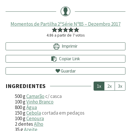
Momentos de Partilha 2ªSérie Nº85 – Dezembro 2017
4.86
a partir de
7
votos
Imprimir
Copiar Link
Guardar
INGREDIENTES
1x
2x
3x
500
g
Camarão
c/ casca
100
g
Vinho Branco
800
g
Água
150
g
Cebola
cortada em pedaços
100
g
Cenoura
2
dentes
Alho
35
g
Azeite