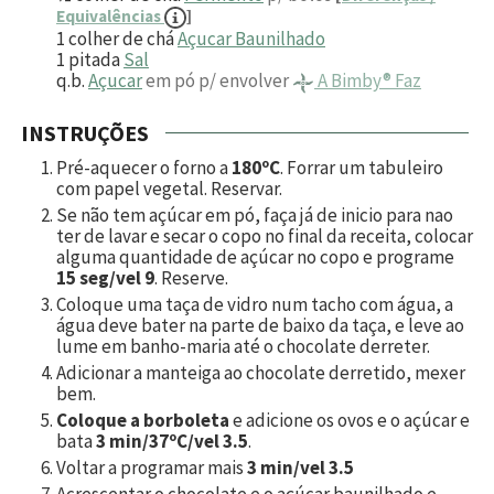
Equivalências
]
1
colher de chá
Açucar Baunilhado
1
pitada
Sal
q.b.
Açucar
em pó p/ envolver
A Bimby® Faz
INSTRUÇÕES
Pré-aquecer o forno a
180ºC
. Forrar um tabuleiro
com papel vegetal. Reservar.
Se não tem açúcar em pó, faça já de inicio para nao
ter de lavar e secar o copo no final da receita, colocar
alguma quantidade de açúcar no copo e programe
15 seg/vel 9
. Reserve.
Coloque uma taça de vidro num tacho com água, a
água deve bater na parte de baixo da taça, e leve ao
lume em banho-maria até o chocolate derreter.
Adicionar a manteiga ao chocolate derretido, mexer
bem.
Coloque a borboleta
e adicione os ovos e o açúcar e
bata
3 min/37ºC/vel 3.5
.
Voltar a programar mais
3 min/vel 3.5
Acrescentar o chocolate e o açúcar baunilhado e