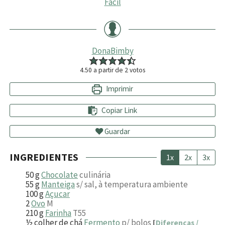
Fácil
DonaBimby
4.50
a partir de
2
votos
Imprimir
Copiar Link
Guardar
INGREDIENTES
1x
2x
3x
50
g
Chocolate
culinária
55
g
Manteiga
s/ sal, à temperatura ambiente
100
g
Açucar
2
Ovo
M
210
g
Farinha
T55
½
colher de chá
Fermento
p/ bolos
[
Diferenças /