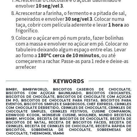
envolver
10 seg/vel 3
.
Acrescentar a farinha, o fermento e a pitada de sal,
peneirados e envolver
30 seg/vel 3
. Colocar numa
taça, cobrir com película aderente e levar
1 hora
ao
frigorífico.
Colocar o açúcar em pó num prato, fazer bolinhas
com a massa e envolver no açúcar em pó. Colocar no
tabuleiro deixando algum espaço entre elas. Levar
ao forno a
180ºC cerca de 10 minutos
, ou até
começarem a rachar. Passe-as para 1 rede e deixe-as
arrefecer
KEYWORDS
BIMBY, BIMBYWORLD, BISCOITOS CASEIROS DE CHOCOLATE,
BISCOITOS COM AÇÚCAR BAUNILHADO, BISCOITOS CROCANTES,
BISCOITOS DE CHOCOLATE, BISCOITOS DE CHOCOLATE COM AÇÚCAR
EM PÓ, BISCOITOS DE CHOCOLATE PARA FESTAS, BISCOITOS PARA
EVENTOS, BISCOITOS SIMPLES E SABOROSOS, CHEF EXPRESS, CRINKLES
COM CHOCOLATE DERRETIDO, CRINKLES DE CHOCOLATE, CRINKLES DE
CHOCOLATE SIMPLES, CRINKLES FESTIVOS, CUISINE COMPANION,
KENWOOD KCOOK, MONSIEUR CUISINE, MOULINEX, MUNDO RECEITAS
BIMBY, MYCOOK, RECEITA DE BISCOITOS DE CHOCOLATE, RECEITA DE
BISCOITOS DE NATAL, RECEITA DE BISCOITOS FÁCEIS, RECEITA DE
CRINKLES, RECEITA DE CRINKLES DE CHOCOLATE, RECEITA RÁPIDA DE
BISCOITOS, SOBREMESA DE CHOCOLATE, SOBREMESAS DE
CHOCOLATE, THERMOMIX, YÄMMI