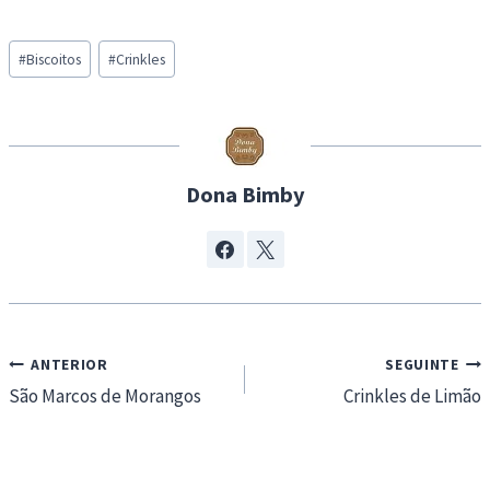
a
Post
d
#
Biscoitos
#
Crinkles
Tags:
i
n
g
…
Dona Bimby
Navegação
ANTERIOR
SEGUINTE
de
São Marcos de Morangos
Crinkles de Limão
artigos