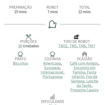
PREPARAÇÃO
ROBOT
TOTAL
m
m
m
15
mins
7
mins
22
mins
i
i
i
n
n
n
u
u
u
t
t
t
o
o
o
s
s
s
PORÇÕES
TIPO DE ROBOT
30
Unidades
TM31
,
TM5
,
TM6
,
TM7
PRATO
COZINHA
OCASIÃO
Biscoitos
Americana
,
Café com Amigos
,
Europeia
,
Encontro em
Internacional
,
Família
,
Festa
Portuguesa
Infantil
,
Fim de
Semana
,
Lanche
da Tarde
,
Presente Caseiro
DIFICULDADE