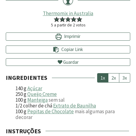
Thermomix in Australia
5
a partir de
2
votos
Imprimir
Copiar Link
Guardar
INGREDIENTES
1x
2x
3x
140
g
Açúcar
250
g
Queijo Creme
100
g
Manteiga
sem sal
1/2
colher de chá
Extrato de Baunilha
100
g
Pepitas de Chocolate
mais algumas para
decorar
INSTRUÇÕES