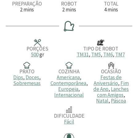
PREPARAÇÃO
ROBOT
TOTAL
m
m
m
2
mins
2
mins
4
mins
i
i
i
n
n
n
u
u
u
t
t
t
o
o
o
s
s
s
PORÇÕES
TIPO DE ROBOT
500
gr
TM31
,
TM5
,
TM6
,
TM7
PRATO
COZINHA
OCASIÃO
Dips
,
Doces
,
Americana
,
Festas de
Sobremesas
Contemporânea
,
Aniversário
,
Fim
Europeia
,
de Ano
,
Lanches
Internacional
com Amigos
,
Natal
,
Páscoa
DIFICULDADE
Fácil