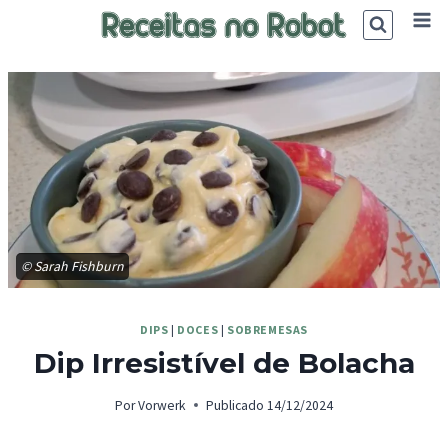
Skip
to
content
© Sarah Fishburn
DIPS
|
DOCES
|
SOBREMESAS
Dip Irresistível de Bolacha
Por
Vorwerk
Publicado
14/12/2024