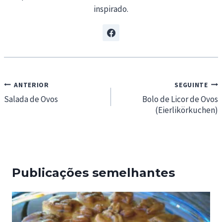
inspirado.
Navegação
ANTERIOR
SEGUINTE
de
Salada de Ovos
Bolo de Licor de Ovos
(Eierlikörkuchen)
artigos
Publicações semelhantes