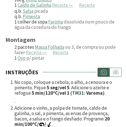
1
Caldo de Galinha
Receita »»
Receita
q.b.
Salsa
picada
q.b.
Pimenta
1
colher de sopa
Farinha
dissolvida num pouco de
água da cozedura do frango
Montagem
2
pacotes
Massa Folhada
ou 3, de compra ou pode
fazer
Receita »»
Receita
1
Ovo
p/ pintar
INSTRUÇÕES
No copo, coloque a cebola, o alho, a cenoura e o
pimento. Pique
5 seg/vel 5
. Adicione o azeite e
refogue
5 min/120ºC/vel 1
(TM31:
Varoma
)
.
.
Adicione o vinho, a polpa de tomate, caldo de
galinha, o sal, a pimenta, as ervas de provença,
bacon, a salsa e o frango desfiado. Programe
20
min/100ºC/
/
.