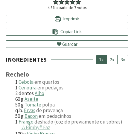
4.86
a partir de
7
votos
Imprimir
Copiar Link
Guardar
INGREDIENTES
1x
2x
3x
Recheio
1
Cebola
em quartos
1
Cenoura
em pedaços
2
dentes
Alho
60
g
Azeite
50
g
Tomate
polpa
q.b.
Ervas
de provença
50
g
Bacon
em pedaçinhos
1
Frango
desfiado (cozido previamente ou sobras)
A Bimby® Faz
100
g
Vinho Branco