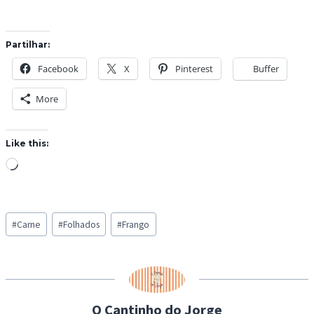
Partilhar:
Facebook
X
Pinterest
Buffer
More
Like this:
L
o
a
Post
d
#
Carne
#
Folhados
#
Frango
Tags:
i
n
g
…
O Cantinho do Jorge