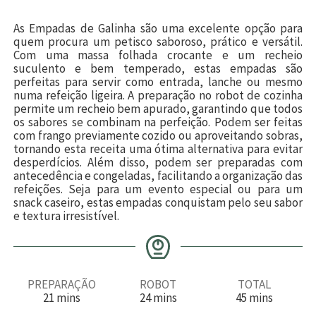
As Empadas de Galinha são uma excelente opção para
quem procura um petisco saboroso, prático e versátil.
Com uma massa folhada crocante e um recheio
suculento e bem temperado, estas empadas são
perfeitas para servir como entrada, lanche ou mesmo
numa refeição ligeira. A preparação no robot de cozinha
permite um recheio bem apurado, garantindo que todos
os sabores se combinam na perfeição. Podem ser feitas
com frango previamente cozido ou aproveitando sobras,
tornando esta receita uma ótima alternativa para evitar
desperdícios. Além disso, podem ser preparadas com
antecedência e congeladas, facilitando a organização das
refeições. Seja para um evento especial ou para um
snack caseiro, estas empadas conquistam pelo seu sabor
e textura irresistível.
PREPARAÇÃO
ROBOT
TOTAL
m
m
m
21
mins
24
mins
45
mins
i
i
i