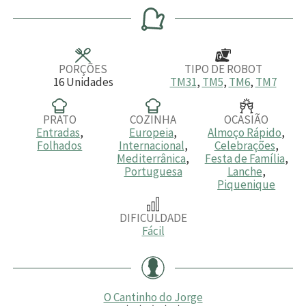
n
n
n
u
u
u
t
t
t
o
o
o
s
s
s
PORÇÕES
TIPO DE ROBOT
16
Unidades
TM31
,
TM5
,
TM6
,
TM7
PRATO
COZINHA
OCASIÃO
Entradas
,
Europeia
,
Almoço Rápido
,
Folhados
Internacional
,
Celebrações
,
Mediterrânica
,
Festa de Família
,
Portuguesa
Lanche
,
Piquenique
DIFICULDADE
Fácil
O Cantinho do Jorge