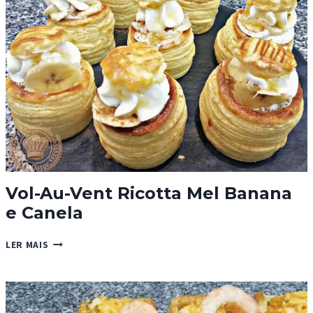
NOZES
Vol-Au-Vent Ricotta Mel Banana
e Canela
VOL-
LER MAIS
AU-
VENT
RICOTTA
MEL