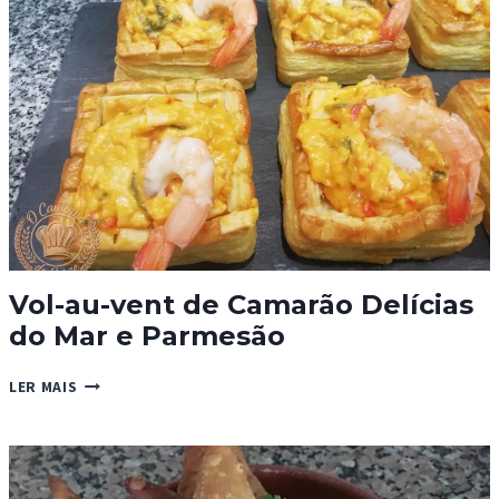
BANANA
E
CANELA
Vol-au-vent de Camarão Delícias
do Mar e Parmesão
VOL-
LER MAIS
AU-
VENT
DE
CAMARÃO
DELÍCIAS