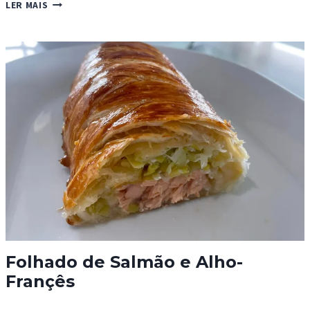
FOLHADOS
LER MAIS
CROCANTES
DE
MAÇÃ
Folhado de Salmão e Alho-
Françês
FOLHADO