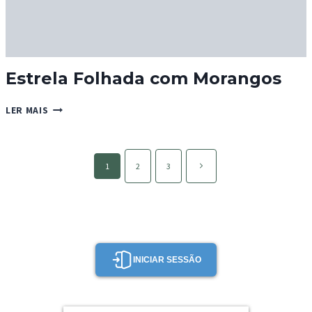
Estrela Folhada com Morangos
ESTRELA
LER MAIS
FOLHADA
COM
MORANGOS
Page
Página
1
2
3
navigation
seguinte
INICIAR SESSÃO