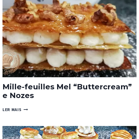
Mille-feuilles Mel “Buttercream”
e Nozes
MILLE-
LER MAIS
FEUILLES
MEL
“BUTTERCREAM”
E