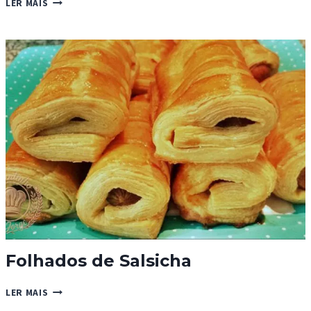
LER MAIS
DE
SALMÃO
E
ALHO-
FRANÇÊS
Folhados de Salsicha
FOLHADOS
LER MAIS
DE