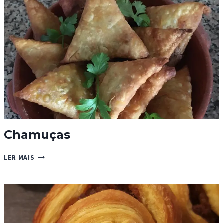
DO
MAR
E
PARMESÃO
Chamuças
CHAMUÇAS
LER MAIS