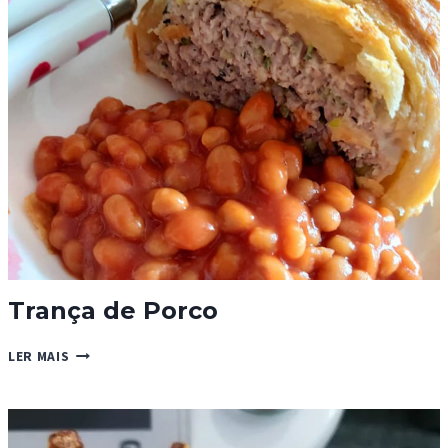
ALHEIRA
E
RICOTA
Trança de Porco
TRANÇA
LER MAIS
DE
PORCO