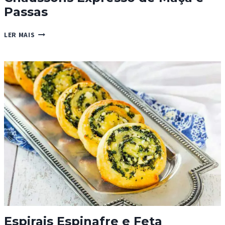
Passas
CHAUSSONS
LER MAIS
EXPRESSO
DE
MAÇÃ
E
PASSAS
Espirais Espinafre e Feta