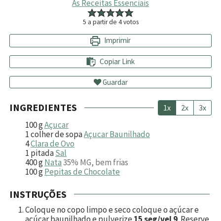
As Receitas Essenciais
5
a partir de
4
votos
Imprimir
Copiar Link
Guardar
INGREDIENTES
1x
2x
3x
100
g
Açucar
1
colher de sopa
Açucar Baunilhado
4
Clara de Ovo
1
pitada
Sal
400
g
Nata
35% MG, bem frias
100
g
Pepitas de Chocolate
INSTRUÇÕES
Coloque no copo limpo e seco coloque o açúcar e
açúcar baunilhado e pulverize
15 seg/vel 9
. Reserve.