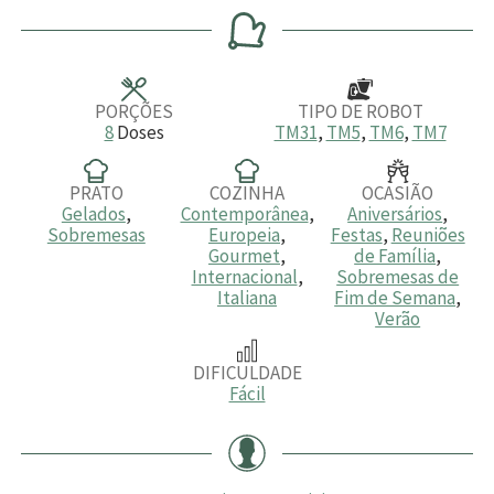
n
n
n
u
u
u
t
t
t
o
o
o
s
s
s
PORÇÕES
TIPO DE ROBOT
8
Doses
TM31
,
TM5
,
TM6
,
TM7
PRATO
COZINHA
OCASIÃO
Gelados
,
Contemporânea
,
Aniversários
,
Sobremesas
Europeia
,
Festas
,
Reuniões
Gourmet
,
de Família
,
Internacional
,
Sobremesas de
Italiana
Fim de Semana
,
Verão
DIFICULDADE
Fácil