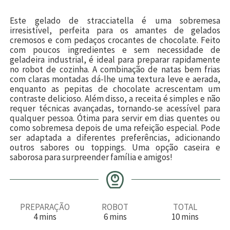
Este gelado de stracciatella é uma sobremesa
irresistível, perfeita para os amantes de gelados
cremosos e com pedaços crocantes de chocolate. Feito
com poucos ingredientes e sem necessidade de
geladeira industrial, é ideal para preparar rapidamente
no robot de cozinha. A combinação de natas bem frias
com claras montadas dá-lhe uma textura leve e aerada,
enquanto as pepitas de chocolate acrescentam um
contraste delicioso. Além disso, a receita é simples e não
requer técnicas avançadas, tornando-se acessível para
qualquer pessoa. Ótima para servir em dias quentes ou
como sobremesa depois de uma refeição especial. Pode
ser adaptada a diferentes preferências, adicionando
outros sabores ou toppings. Uma opção caseira e
saborosa para surpreender família e amigos!
PREPARAÇÃO
ROBOT
TOTAL
m
m
m
4
mins
6
mins
10
mins
i
i
i