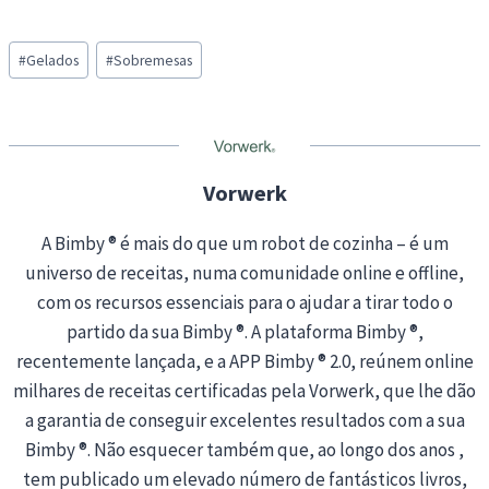
a
Post
d
#
Gelados
#
Sobremesas
Tags:
i
n
g
…
Vorwerk
A Bimby ® é mais do que um robot de cozinha – é um
universo de receitas, numa comunidade online e offline,
com os recursos essenciais para o ajudar a tirar todo o
partido da sua Bimby ®. A plataforma Bimby ®,
recentemente lançada, e a APP Bimby ® 2.0, reúnem online
milhares de receitas certificadas pela Vorwerk, que lhe dão
a garantia de conseguir excelentes resultados com a sua
Bimby ®. Não esquecer também que, ao longo dos anos ,
tem publicado um elevado número de fantásticos livros,