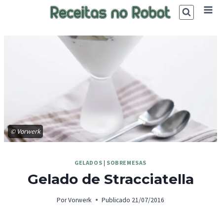
Skip
to
content
© Vorwerk
GELADOS
|
SOBREMESAS
Gelado de Stracciatella
Por
Vorwerk
Publicado
21/07/2016