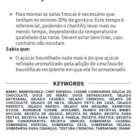
Para montar as natas frescas é necessário que
tenham no mínimo 35% de gordura. Este tempo é
referencial, podendo o chantilly levar mais ou
menos tempo, dependendo da temperatura e
qualidade das natas. Devem estar bem frias, caso
contrário não montam.
Sabia que:
O açúcar baunilhado nada mais é do que açúcar
refinado aromatizado pela adição de uma fava de
baunilha ao recipiente em que ele foi armazenado.
KEYWORDS
BIMBY, BIMBYWORLD, CHEF EXPRESS, CUISINE COMPANION, DELÍCIA DE
CHOCOLATE, DOCE DE VERÃO, DOCE REFRESCANTE, GELADO
ARTESANAL, GELADO CASEIRO, GELADO CREMOSO, GELADO DE
CHOCOLATE, GELADO DE NATA, GELADO FEITO EM CASA, GELADO
PERFEITO, GELADO RÁPIDO, GELADO SEM MÁQUINA, KENWOOD
KCOOK, MONSIEUR CUISINE, MOULINEX, MUNDO RECEITAS BIMBY,
MYCOOK, RECEITA DE GELADO, RECEITA DE VERÃO, RECEITA PARA
FESTAS, RECEITA PARA TODA A FAMÍLIA, RECEITA PRÁTICA, RECEITA
SEM CONSERVANTES, RECEITA SIMPLES, SOBREMESA CASEIRA,
SOBREMESA ESPECIAL, SOBREMESA FÁCIL, SOBREMESA GELADA,
SOBREMESA PARA CRIANÇAS, TEXTURA CREMOSA, THERMOMIX, YÄMMI