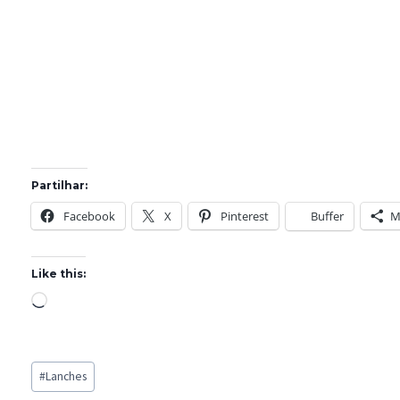
Partilhar:
Facebook
X
Pinterest
Buffer
M
Like this:
L
o
a
Post
d
#
Lanches
Tags:
i