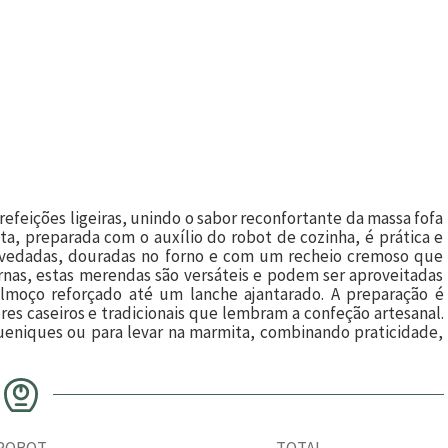
refeições ligeiras, unindo o sabor reconfortante da massa fofa
ita, preparada com o auxílio do robot de cozinha, é prática e
levedadas, douradas no forno e com um recheio cremoso que
ornas, estas merendas são versáteis e podem ser aproveitadas
moço reforçado até um lanche ajantarado. A preparação é
ores caseiros e tradicionais que lembram a confeção artesanal.
eniques ou para levar na marmita, combinando praticidade,
ROBOT
TOTAL