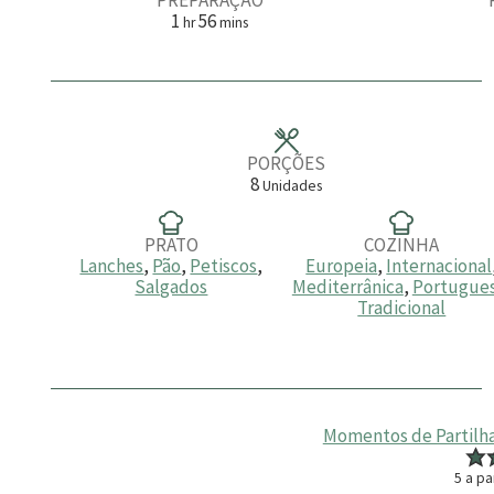
h
m
1
56
hr
mins
o
i
r
n
a
u
t
o
s
PORÇÕES
8
Unidades
PRATO
COZINHA
Lanches
,
Pão
,
Petiscos
,
Europeia
,
Internacional
Salgados
Mediterrânica
,
Portugue
Tradicional
Momentos de Partilha
5
a pa