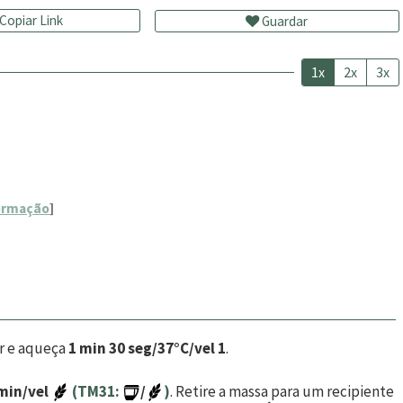
Copiar Link
Guardar
1x
2x
3x
]
ormação
]
r e aqueça
1 min 30 seg/37°C/vel 1
.
min/vel
(TM31:
/
)
. Retire a massa para um recipiente