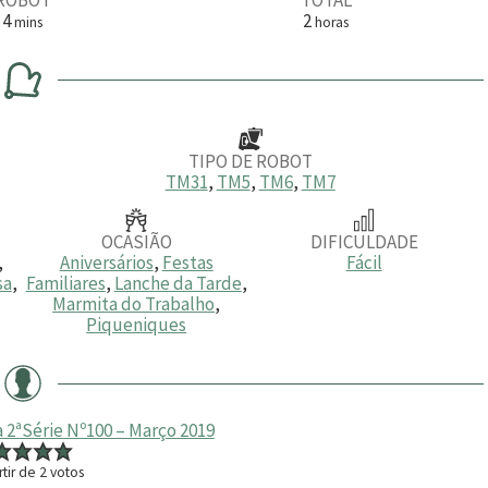
m
h
4
2
mins
horas
i
o
n
r
u
a
t
s
o
s
TIPO DE ROBOT
TM31
,
TM5
,
TM6
,
TM7
OCASIÃO
DIFICULDADE
,
Aniversários
,
Festas
Fácil
sa
,
Familiares
,
Lanche da Tarde
,
Marmita do Trabalho
,
Piqueniques
 2ªSérie Nº100 – Março 2019
rtir de
2
votos