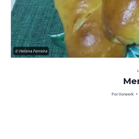
© Helena Ferreira
Me
Por
Vorwerk