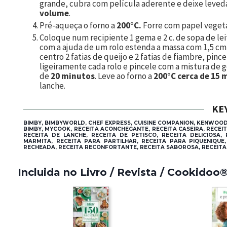
grande, cubra com película aderente e deixe leved
volume
.
Pré-aqueça o forno a
200°C.
Forre com papel vegeta
Coloque num recipiente
1
gema e
2
c. de sopa de le
com a ajuda de um rolo estenda a massa com 1,5 cm 
centro
2
fatias de queijo e 2 fatias de fiambre, pin
ligeiramente cada rolo e pincele com a mistura de g
de
20 minutos
. Leve ao forno a
200°C cerca de 15 
lanche.
KE
BIMBY, BIMBYWORLD, CHEF EXPRESS, CUISINE COMPANION, KENWOOD
BIMBY, MYCOOK, RECEITA ACONCHEGANTE, RECEITA CASEIRA, RECEIT
RECEITA DE LANCHE, RECEITA DE PETISCO, RECEITA DELICIOSA,
MARMITA, RECEITA PARA PARTILHAR, RECEITA PARA PIQUENIQUE,
RECHEADA, RECEITA RECONFORTANTE, RECEITA SABOROSA, RECEITA S
Incluida no Livro / Revista / Cookidoo