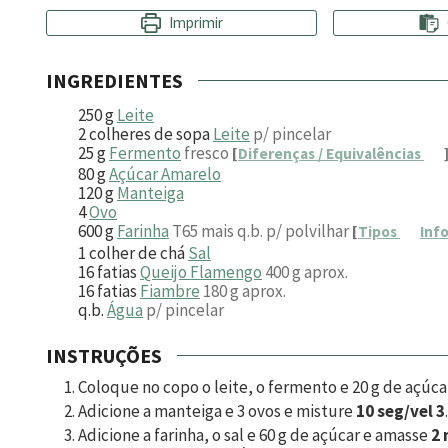
Imprimir
INGREDIENTES
250
g
Leite
2
colheres de sopa
Leite
p/ pincelar
25
g
Fermento
fresco
[
Diferenças / Equivalências
80
g
Açúcar Amarelo
120
g
Manteiga
4
Ovo
600
g
Farinha
T65 mais q.b. p/ polvilhar
[
Tipos
Inf
1
colher de chá
Sal
16
fatias
Queijo Flamengo
400 g aprox.
16
fatias
Fiambre
180 g aprox.
q.b.
Água
p/ pincelar
INSTRUÇÕES
Coloque no copo o leite, o fermento e
20
g de açúca
Adicione a manteiga e
3
ovos e misture
10 seg/vel 3
.
Adicione a farinha, o sal e
60
g de açúcar e amasse
2 