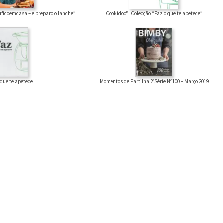
uficoemcasa – e preparo o lanche”
Cookidoo®: Colecção “Faz o que te apetece”
Momentos de Partilha 2ªSérie Nº100 – Março 2019
 que te apetece