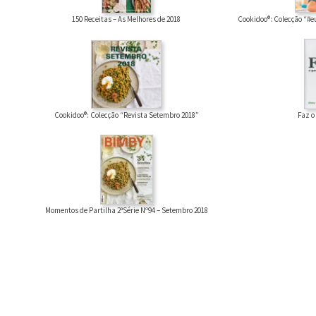
150 Receitas – As Melhores de 2018
Cookidoo®: Colecção “#e
Cookidoo®: Colecção “Revista Setembro 2018”
Faz o
Momentos de Partilha 2ªSérie Nº94 – Setembro 2018