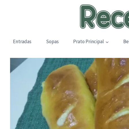
Skip
to
content
Entradas
Sopas
Prato Principal
Be