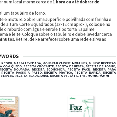
ar num local morno cerca de
1 hora ou até dobrar de
l um tabuleiro de forno.
ite e misture. Sobre uma superfície polvilhada com farinha e
de altura. Corte
8
quadrados (12×12 cm aprox.), coloque no
cele o rebordo com água e enrole tipo torta. Espalme
ema e leite. Coloque sobre o tabuleiro e deixe levedar cerca
minuto
s. Retire, deixe arrefecer sobre uma rede e sirva ao
YWORDS
 KCOOK, MASSA LEVEDADA, MONSIEUR CUISINE, MOULINEX, MUNDO RECEITAS
A COM QUEIJO, RECEITA CROCANTE, RECEITA DE FESTA, RECEITA DE FORNO,
 RECEITA DOURADA, RECEITA ECONÔMICA, RECEITA FÁCIL, RECEITA PARA
 RECEITA PASSO A PASSO, RECEITA PRÁTICA, RECEITA RÁPIDA, RECEITA
IMPLES, RECEITA TRADICIONAL, RECEITA VERSÁTIL, THERMOMIX, YÄMMI
®