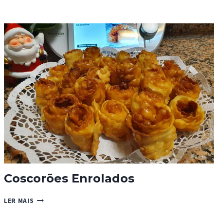
DE
AVEIA
CLÁSSICAS
Coscorões Enrolados
COSCORÕES
LER MAIS
ENROLADOS