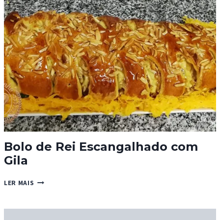
GILA
DOCE
DE
OVOS
E
CANELA
Bolo de Rei Escangalhado com
Gila
BOLO
LER MAIS
DE
REI
ESCANGALHADO