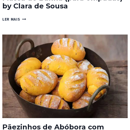
by Clara de Sousa
MASSA
LER MAIS
DE
BANHA
(PARA
EMPADAS)
BY
CLARA
DE
SOUSA
Pãezinhos de Abóbora com