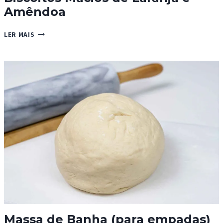
Amêndoa
BISCOITOS
LER MAIS
MACIOS
DE
LARANJA
E
AMÊNDOA
Massa de Banha (para empadas)