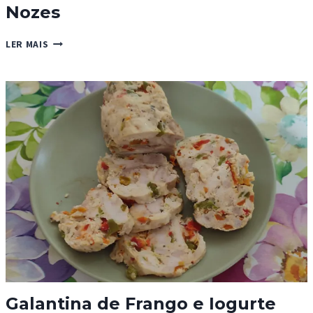
Nozes
PÃEZINHOS
LER MAIS
DE
ABÓBORA
COM
NOZES
Galantina de Frango e Iogurte