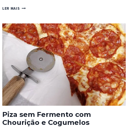
RABO
LER MAIS
DE
BOI
ESTUFADO
Piza sem Fermento com
Chourição e Cogumelos