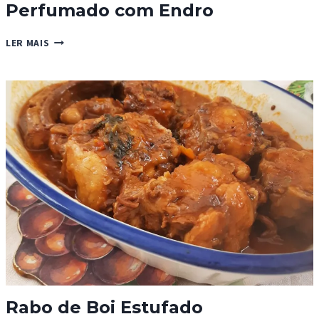
Perfumado com Endro
GALANTINA
LER MAIS
DE
FRANGO
E
IOGURTE
PERFUMADO
COM
ENDRO
Rabo de Boi Estufado