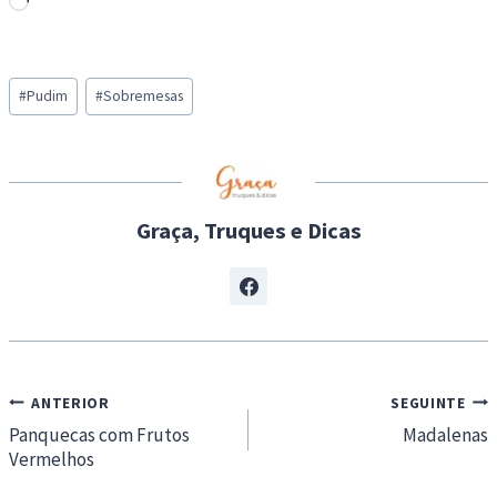
L
o
a
Post
d
#
Pudim
#
Sobremesas
Tags:
i
n
g
…
Graça, Truques e Dicas
Navegação
ANTERIOR
SEGUINTE
de
Panquecas com Frutos
Madalenas
Vermelhos
artigos