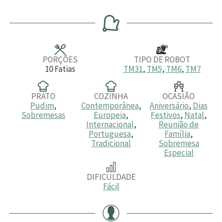
i
i
i
n
n
n
u
u
u
t
t
t
o
o
o
s
s
s
PORÇÕES
TIPO DE ROBOT
10
Fatias
TM31
,
TM5
,
TM6
,
TM7
PRATO
COZINHA
OCASIÃO
Pudim
,
Contemporânea
,
Aniversário
,
Dias
Sobremesas
Europeia
,
Festivos
,
Natal
,
Internacional
,
Reunião de
Portuguesa
,
Família
,
Tradicional
Sobremesa
Especial
DIFICULDADE
Fácil