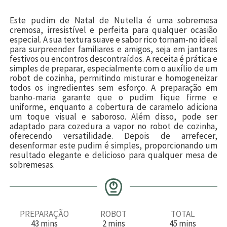
Este pudim de Natal de Nutella é uma sobremesa
cremosa, irresistível e perfeita para qualquer ocasião
especial. A sua textura suave e sabor rico tornam-no ideal
para surpreender familiares e amigos, seja em jantares
festivos ou encontros descontraídos. A receita é prática e
simples de preparar, especialmente com o auxílio de um
robot de cozinha, permitindo misturar e homogeneizar
todos os ingredientes sem esforço. A preparação em
banho-maria garante que o pudim fique firme e
uniforme, enquanto a cobertura de caramelo adiciona
um toque visual e saboroso. Além disso, pode ser
adaptado para cozedura a vapor no robot de cozinha,
oferecendo versatilidade. Depois de arrefecer,
desenformar este pudim é simples, proporcionando um
resultado elegante e delicioso para qualquer mesa de
sobremesas.
PREPARAÇÃO
ROBOT
TOTAL
m
m
m
43
mins
2
mins
45
mins