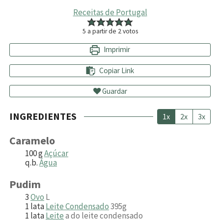
Receitas de Portugal
5
a partir de
2
votos
Imprimir
Copiar Link
Guardar
INGREDIENTES
1x
2x
3x
Caramelo
100
g
Açúcar
q.b.
Água
Pudim
3
Ovo
L
1
lata
Leite Condensado
395g
1
lata
Leite
a do leite condensado