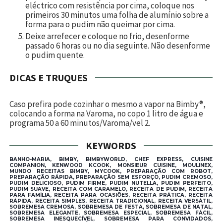
eléctrico com resistência por cima, coloque nos
primeiros 30 minutos uma folha de alumínio sobre a
forma para o pudim não queimar por cima.
Deixe arrefecer e coloque no frio, desenforme
passado 6 horas ou no dia seguinte. Não desenforme
o pudim quente.
DICAS E TRUQUES
Caso prefira pode cozinhar o mesmo a vapor na Bimby®,
colocando a forma na Varoma, no copo 1 litro de água e
programa 50 a 60 minutos/Varoma/vel 2.
KEYWORDS
BANHO-MARIA, BIMBY, BIMBYWORLD, CHEF EXPRESS, CUISINE
COMPANION, KENWOOD KCOOK, MONSIEUR CUISINE, MOULINEX,
MUNDO RECEITAS BIMBY, MYCOOK, PREPARAÇÃO COM ROBOT,
PREPARAÇÃO RÁPIDA, PREPARAÇÃO SEM ESFORÇO, PUDIM CREMOSO,
PUDIM DELICIOSO, PUDIM FIRME, PUDIM NUTELLA, PUDIM PERFEITO,
PUDIM SUAVE, RECEITA COM CARAMELO, RECEITA DE PUDIM, RECEITA
PARA FAMÍLIA, RECEITA PARA OCASIÕES, RECEITA PRÁTICA, RECEITA
RÁPIDA, RECEITA SIMPLES, RECEITA TRADICIONAL, RECEITA VERSÁTIL,
SOBREMESA CREMOSA, SOBREMESA DE FESTA, SOBREMESA DE NATAL,
SOBREMESA ELEGANTE, SOBREMESA ESPECIAL, SOBREMESA FÁCIL,
SOBREMESA INESQUECÍVEL, SOBREMESA PARA CONVIDADOS,