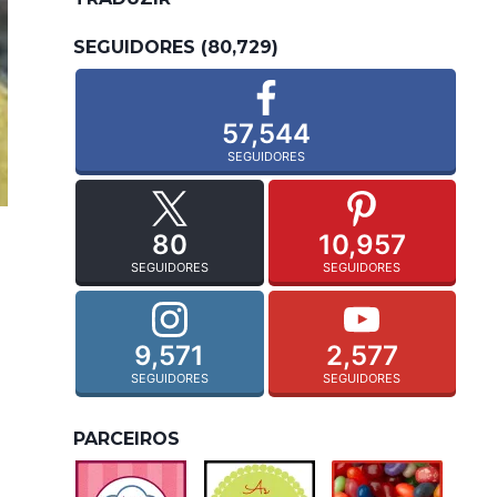
SEGUIDORES (80,729)
57,544
SEGUIDORES
80
10,957
SEGUIDORES
SEGUIDORES
9,571
2,577
SEGUIDORES
SEGUIDORES
PARCEIROS