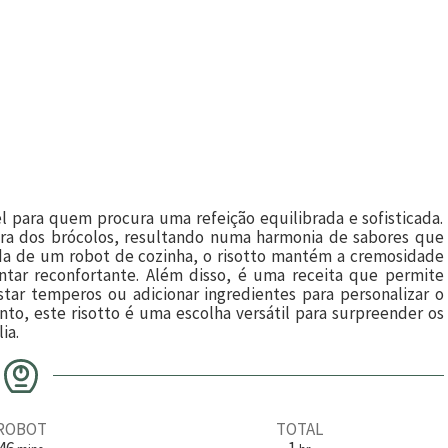
l para quem procura uma refeição equilibrada e sofisticada.
ura dos brócolos, resultando numa harmonia de sabores que
uda de um robot de cozinha, o risotto mantém a cremosidade
jantar reconfortante. Além disso, é uma receita que permite
star temperos ou adicionar ingredientes para personalizar o
to, este risotto é uma escolha versátil para surpreender os
ia.
ROBOT
TOTAL
m
h
46
1