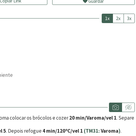
Copiar Link
Guardar
1x
2x
3x
biente
roma colocar os brócolos e cozer
20 min/Varoma/vel 1
. Separe
l 5
. Depois refogue
4 min/120ºC/vel 1
(TM31:
Varoma
)
.