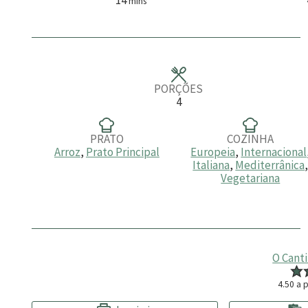
mins
i
n
u
t
o
s
PORÇÕES
4
PRATO
COZINHA
Arroz
,
Prato Principal
Europeia
,
Internacional
Italiana
,
Mediterrânica
Vegetariana
O Cant
4.50
a p