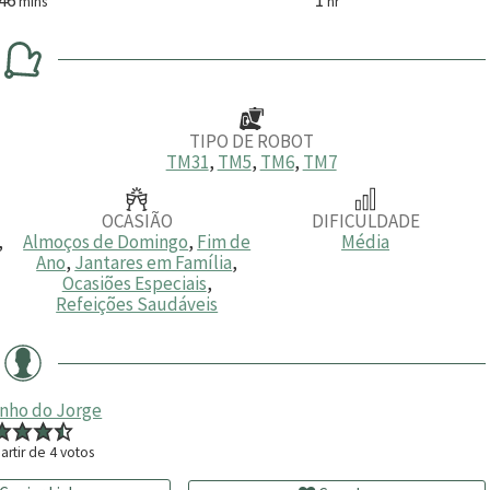
mins
hr
i
o
n
r
u
a
t
o
s
TIPO DE ROBOT
TM31
,
TM5
,
TM6
,
TM7
OCASIÃO
DIFICULDADE
,
Almoços de Domingo
,
Fim de
Média
,
Ano
,
Jantares em Família
,
Ocasiões Especiais
,
Refeições Saudáveis
inho do Jorge
artir de
4
votos