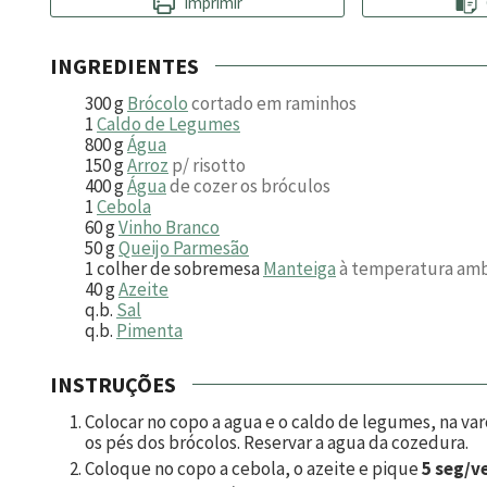
Imprimir
INGREDIENTES
300
g
Brócolo
cortado em raminhos
1
Caldo de Legumes
800
g
Água
150
g
Arroz
p/ risotto
400
g
Água
de cozer os bróculos
1
Cebola
60
g
Vinho Branco
50
g
Queijo Parmesão
1
colher de sobremesa
Manteiga
à temperatura am
40
g
Azeite
q.b.
Sal
q.b.
Pimenta
INSTRUÇÕES
Colocar no copo a agua e o caldo de legumes, na va
os pés dos brócolos. Reservar a agua da cozedura.
Coloque no copo a cebola, o azeite e pique
5 seg/ve