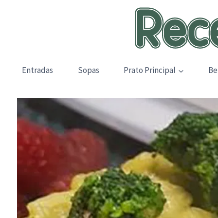
Skip
to
content
Entradas
Sopas
Prato Principal
Be