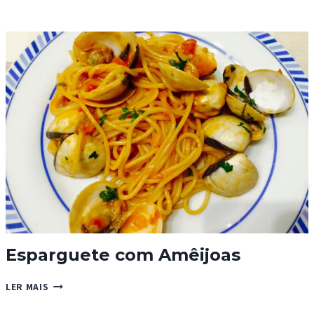
DE
CARAMELO
VEGAN
Esparguete com Amêijoas
ESPARGUETE
LER MAIS
COM
AMÊIJOAS