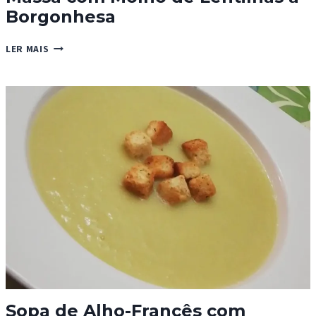
Borgonhesa
MASSA
LER MAIS
COM
MOLHO
DE
LENTILHAS
À
BORGONHESA
Sopa de Alho-Francês com