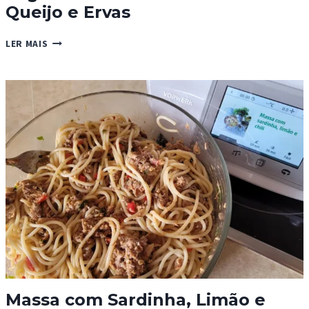
Queijo e Ervas
LEGUMES
LER MAIS
NO
FORNO
COM
MOLHO
DE
QUEIJO
E
ERVAS
Massa com Sardinha, Limão e