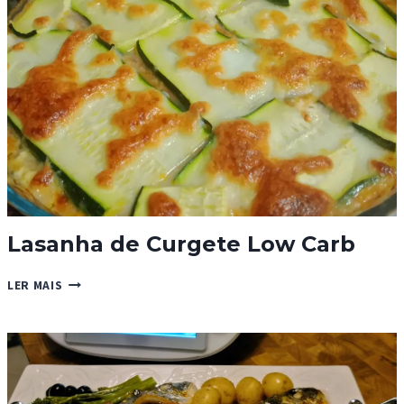
Lasanha de Curgete Low Carb
LASANHA
LER MAIS
DE
CURGETE
LOW
CARB