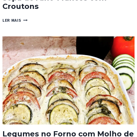
Croutons
SOPA
LER MAIS
DE
ALHO-
FRANCÊS
COM
CROUTONS
Legumes no Forno com Molho de