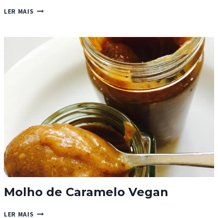
ATUM
LER MAIS
AO
VAPOR
COM
MOLHO
DE
TOMATE
FEIJÃO-
FRADE
Molho de Caramelo Vegan
MOLHO
LER MAIS