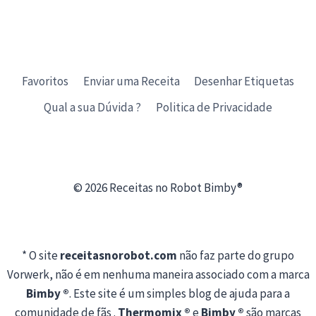
Favoritos
Enviar uma Receita
Desenhar Etiquetas
Qual a sua Dúvida ?
Politica de Privacidade
© 2026 Receitas no Robot Bimby®
* O site
receitasnorobot.com
não faz parte do grupo
Vorwerk, não é em nenhuma maneira associado com a marca
Bimby ®
. Este site é um simples blog de ajuda para a
comunidade de fãs .
Thermomix ®
e
Bimby ®
são marcas