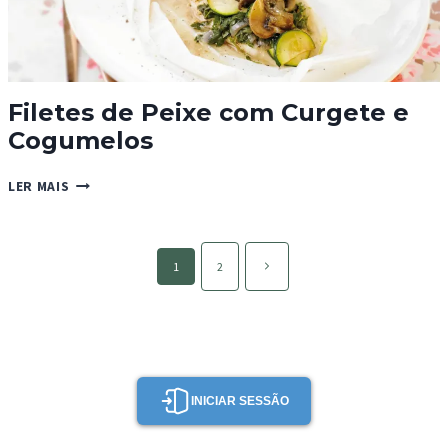
Filetes de Peixe com Curgete e
Cogumelos
FILETES
LER MAIS
DE
PEIXE
COM
Page
CURGETE
Página
1
2
navigation
E
seguinte
COGUMELOS
INICIAR SESSÃO