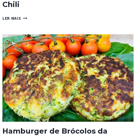
Chili
MASSA
LER MAIS
COM
SARDINHA,
LIMÃO
E
CHILI
Hamburger de Brócolos da