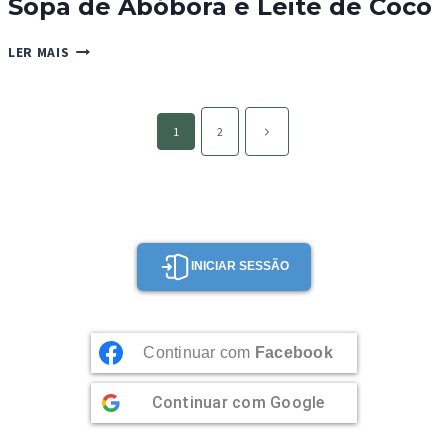
Sopa de Abóbora e Leite de Coco
SOPA
LER MAIS
DE
ABÓBORA
E
Page
LEITE
Página
1
2
navigation
DE
seguinte
COCO
INICIAR SESSÃO
Continuar com
Facebook
Continuar com
Google