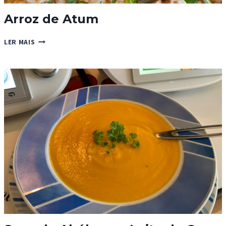
Arroz de Atum
ARROZ
LER MAIS
DE
ATUM