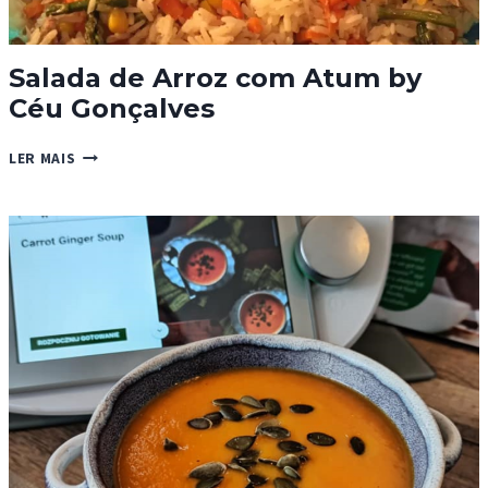
Salada de Arroz com Atum by
Céu Gonçalves
SALADA
LER MAIS
DE
ARROZ
COM
ATUM
BY
CÉU
GONÇALVES