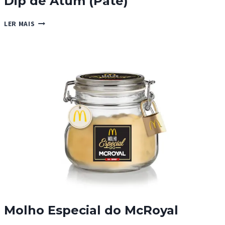
Dip de Atum (Paté)
DIP
LER MAIS
DE
ATUM
(PATÉ)
Molho Especial do McRoyal